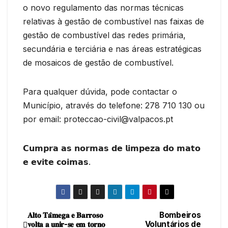
o novo regulamento das normas técnicas
relativas à gestão de combustível nas faixas de
gestão de combustível das redes primária,
secundária e terciária e nas áreas estratégicas
de mosaicos de gestão de combustível.
Para qualquer dúvida, pode contactar o
Município, através do telefone: 278 710 130 ou
por email: proteccao-civil@valpacos.pt
𝗖𝘂𝗺𝗽𝗿𝗮 𝗮𝘀 𝗻𝗼𝗿𝗺𝗮𝘀 𝗱𝗲 𝗹𝗶𝗺𝗽𝗲𝘇𝗮 𝗱𝗼 𝗺𝗮𝘁𝗼
𝗲 𝗲𝘃𝗶𝘁𝗲 𝗰𝗼𝗶𝗺𝗮𝘀.
𝐀𝐥𝐭𝐨 𝐓𝐚̂𝐦𝐞𝐠𝐚 𝐞 𝐁𝐚𝐫𝐫𝐨𝐬𝐨
Bombeiros
Navegação
𝐯𝐨𝐥𝐭𝐚 𝐚 𝐮𝐧𝐢𝐫-𝐬𝐞 𝐞𝐦 𝐭𝐨𝐫𝐧𝐨
Voluntários de