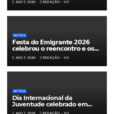
AGO 7, 2026
REDAÇÃO - VO
NOTÍCIA
𝗙𝗲𝘀𝘁𝗮 𝗱𝗼 𝗘𝗺𝗶𝗴𝗿𝗮𝗻𝘁𝗲 𝟮𝟬𝟮𝟲
𝗰𝗲𝗹𝗲𝗯𝗿𝗼𝘂 𝗼 𝗿𝗲𝗲𝗻𝗰𝗼𝗻𝘁𝗿𝗼 𝗲 𝗼𝘀
𝗹𝗮𝗰̧𝗼𝘀 𝗾𝘂𝗲 𝘂𝗻𝗲𝗺 𝗠𝘂𝗿𝗰̧𝗮
AGO 7, 2026
REDAÇÃO - VO
NOTÍCIA
Dia Internacional da
Juventude celebrado em
Chaves com atividades
AGO 7, 2026
REDAÇÃO - VO