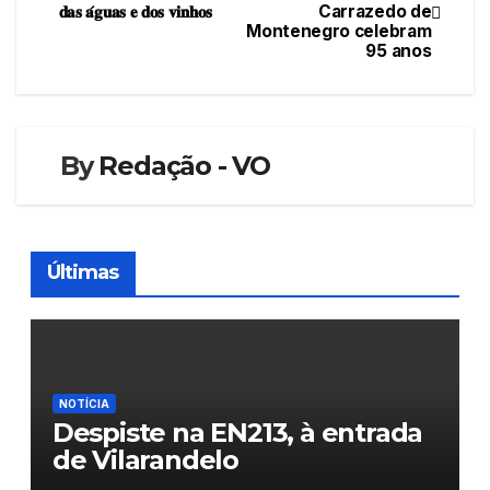
𝐝𝐚𝐬 𝐚́𝐠𝐮𝐚𝐬 𝐞 𝐝𝐨𝐬 𝐯𝐢𝐧𝐡𝐨𝐬
Carrazedo de
de
Montenegro celebram
95 anos
artigos
By
Redação - VO
Últimas
NOTÍCIA
Despiste na EN213, à entrada
de Vilarandelo