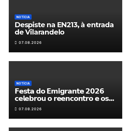
NOTÍCIA
Despiste na EN213, à entrada
de Vilarandelo
07.08.2026
NOTÍCIA
𝗙𝗲𝘀𝘁𝗮 𝗱𝗼 𝗘𝗺𝗶𝗴𝗿𝗮𝗻𝘁𝗲 𝟮𝟬𝟮𝟲
𝗰𝗲𝗹𝗲𝗯𝗿𝗼𝘂 𝗼 𝗿𝗲𝗲𝗻𝗰𝗼𝗻𝘁𝗿𝗼 𝗲 𝗼𝘀
𝗹𝗮𝗰̧𝗼𝘀 𝗾𝘂𝗲 𝘂𝗻𝗲𝗺 𝗠𝘂𝗿𝗰̧𝗮
07.08.2026