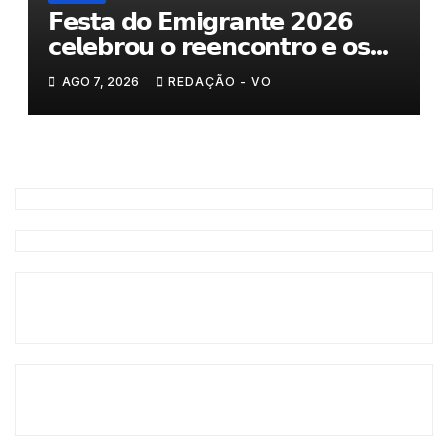
𝗙𝗲𝘀𝘁𝗮 𝗱𝗼 𝗘𝗺𝗶𝗴𝗿𝗮𝗻𝘁𝗲 𝟮𝟬𝟮𝟲
𝗰𝗲𝗹𝗲𝗯𝗿𝗼𝘂 𝗼 𝗿𝗲𝗲𝗻𝗰𝗼𝗻𝘁𝗿𝗼 𝗲 𝗼𝘀
𝗹𝗮𝗰̧𝗼𝘀 𝗾𝘂𝗲 𝘂𝗻𝗲𝗺 𝗠𝘂𝗿𝗰̧𝗮
AGO 7, 2026
REDAÇÃO - VO