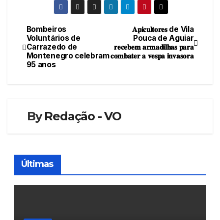
Bombeiros
𝐀𝐩𝐢𝐜𝐮𝐥𝐭𝐨𝐫𝐞𝐬 de Vila
Navegação
Voluntários de
Pouca de Aguiar
Carrazedo de
𝐫𝐞𝐜𝐞𝐛𝐞𝐦 𝐚𝐫𝐦𝐚𝐝𝐢𝐥𝐡𝐚𝐬 𝐩𝐚𝐫𝐚
de
Montenegro celebram
𝐜𝐨𝐦𝐛𝐚𝐭𝐞𝐫 𝐚 𝐯𝐞𝐬𝐩𝐚 𝐢𝐧𝐯𝐚𝐬𝐨𝐫𝐚
95 anos
artigos
By
Redação - VO
Últimas