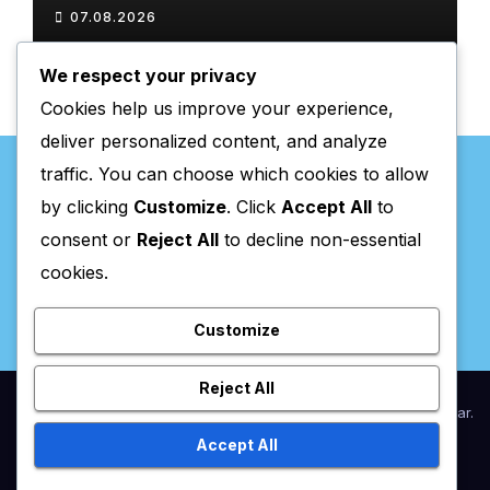
Chaves com atividades
07.08.2026
gratuitas
We respect your privacy
Cookies help us improve your experience,
deliver personalized content, and analyze
traffic. You can choose which cookies to allow
by clicking
Customize
. Click
Accept All
to
consent or
Reject All
to decline non-essential
Valpaços Online
cookies.
Customize
Reject All
Proudly powered by WordPress
|
Theme:
Newsup
by
Themeansar
.
Accept All
Home
Anunciar / Assinaturas
Estatuto Editorial
Ficha Técnica