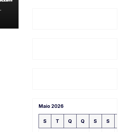
𝐝𝐞
-
Maio 2026
S
T
Q
Q
S
S
D