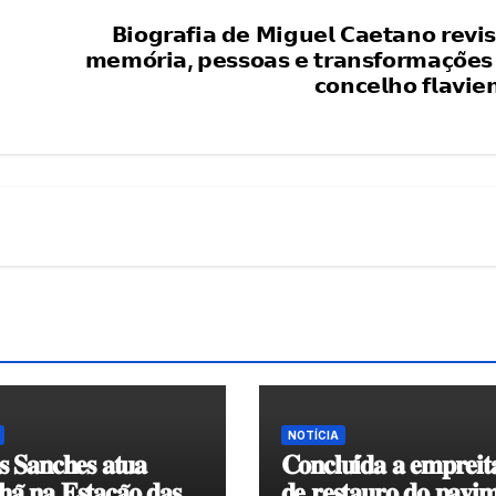
𝗕𝗶𝗼𝗴𝗿𝗮𝗳𝗶𝗮 𝗱𝗲 𝗠𝗶𝗴𝘂𝗲𝗹 𝗖𝗮𝗲𝘁𝗮𝗻𝗼 𝗿𝗲𝘃𝗶𝘀
𝗺𝗲𝗺𝗼́𝗿𝗶𝗮, 𝗽𝗲𝘀𝘀𝗼𝗮𝘀 𝗲 𝘁𝗿𝗮𝗻𝘀𝗳𝗼𝗿𝗺𝗮𝗰̧𝗼̃𝗲𝘀
𝗰𝗼𝗻𝗰𝗲𝗹𝗵𝗼 𝗳𝗹𝗮𝘃𝗶𝗲
NOTÍCIA
𝐬 𝐒𝐚𝐧𝐜𝐡𝐞𝐬 𝐚𝐭𝐮𝐚
𝐂𝐨𝐧𝐜𝐥𝐮𝐢́𝐝𝐚 𝐚 𝐞𝐦𝐩𝐫𝐞𝐢𝐭
𝐚̃ 𝐧𝐚 𝐄𝐬𝐭𝐚𝐜̧𝐚̃𝐨 𝐝𝐚𝐬
𝐝𝐞 𝐫𝐞𝐬𝐭𝐚𝐮𝐫𝐨 𝐝𝐨 𝐩𝐚𝐯𝐢𝐦