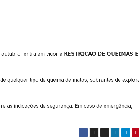
ro, entra em vigor a 𝗥𝗘𝗦𝗧𝗥𝗜𝗖̧𝗔̃𝗢 𝗗𝗘 𝗤𝗨𝗘𝗜𝗠𝗔𝗦 𝗘
ão de qualquer tipo de queima de matos, sobrantes de explo
re as indicações de segurança. Em caso de emergência,