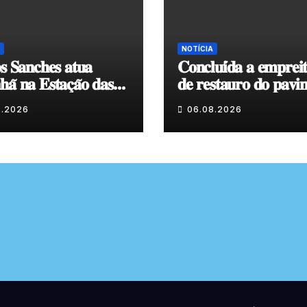
NOTÍCIA
𝐬 𝐒𝐚𝐧𝐜𝐡𝐞𝐬 𝐚𝐭𝐮𝐚
𝐂𝐨𝐧𝐜𝐥𝐮𝐢́𝐝𝐚 𝐚 𝐞𝐦𝐩𝐫𝐞𝐢
𝐚̃ 𝐧𝐚 𝐄𝐬𝐭𝐚𝐜̧𝐚̃𝐨 𝐝𝐚𝐬
𝐝𝐞 𝐫𝐞𝐬𝐭𝐚𝐮𝐫𝐨 𝐝𝐨 𝐩𝐚𝐯𝐢
𝐞𝐧𝐯𝐨𝐥𝐯𝐞𝐧𝐭𝐞 𝐚̀ 𝐂𝐚𝐩𝐞𝐥𝐚
8.2026
06.08.2026
𝐂𝐨𝐯𝐚𝐬