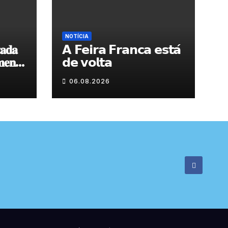
NOTÍCIA
𝐚𝐝𝐚
𝗔 𝗙𝗲𝗶𝗿𝗮 𝗙𝗿𝗮𝗻𝗰𝗮 𝗲𝘀𝘁𝗮́
𝐞𝐧𝐭𝐨
𝗱𝗲 𝘃𝗼𝗹𝘁𝗮
 𝐝𝐞
06.08.2026