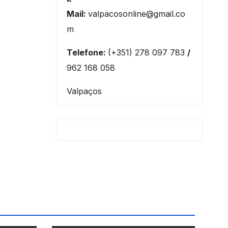
Mail:
valpacosonline@gmail.co
m
Telefone:
(+351) 278 097 783
/
962 168 058
Valpaços