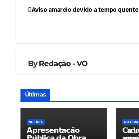
Aviso amarelo devido a tempo quente
Navegação
de
artigos
By
Redação - VO
Últimas
NOTÍCIA
NOTÍCIA
𝗔𝗽𝗿𝗲𝘀𝗲𝗻𝘁𝗮𝗰̧𝗮̃𝗼
𝐂𝐚𝐫𝐥𝐨
𝗣𝘂́𝗯𝗹𝗶𝗰𝗮 𝗱𝗮 𝗢𝗯𝗿𝗮
𝐚𝐦𝐚𝐧𝐡