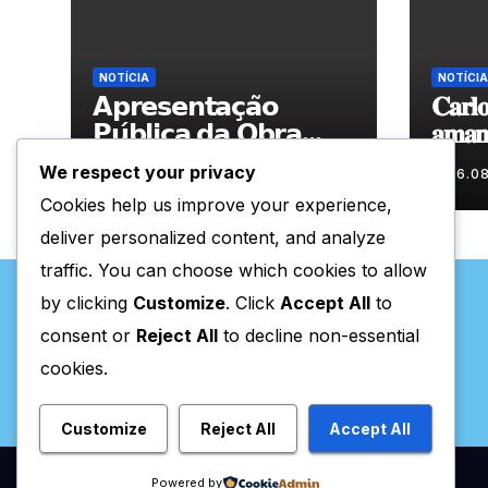
NOTÍCIA
NOTÍCIA
𝗔𝗽𝗿𝗲𝘀𝗲𝗻𝘁𝗮𝗰̧𝗮̃𝗼
𝐂𝐚𝐫𝐥𝐨
𝗣𝘂́𝗯𝗹𝗶𝗰𝗮 𝗱𝗮 𝗢𝗯𝗿𝗮
𝐚𝐦𝐚𝐧𝐡
“𝗣𝗿𝗼𝗰𝘂𝗿𝗼 𝗮
𝐀𝐫𝐭𝐞𝐬
We respect your privacy
06.08.2026
06.0
𝗙𝗲𝗹𝗶𝗰𝗶𝗱𝗮𝗱𝗲 𝗲 𝗲𝗹𝗮
Cookies help us improve your experience,
𝗺𝗼𝗿𝗮 𝗰𝗼𝗺𝗶𝗴𝗼”
deliver personalized content, and analyze
traffic. You can choose which cookies to allow
by clicking
Customize
. Click
Accept All
to
consent or
Reject All
to decline non-essential
cookies.
Valpaços Online
Customize
Reject All
Accept All
Powered by