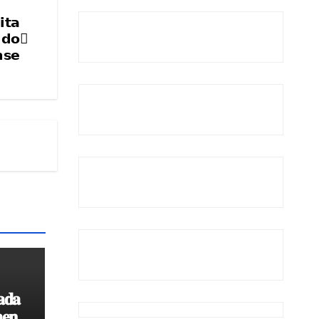
𝗶𝘁𝗮
 𝗱𝗼
𝗻𝘀𝗲
𝐚𝐝𝐚
𝐞𝐧𝐭𝐨