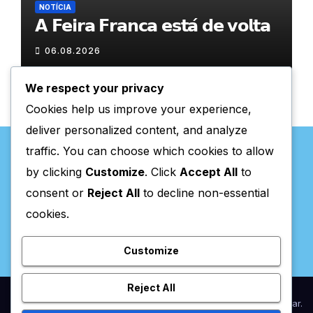
NOTÍCIA
𝗔 𝗙𝗲𝗶𝗿𝗮 𝗙𝗿𝗮𝗻𝗰𝗮 𝗲𝘀𝘁𝗮́ 𝗱𝗲 𝘃𝗼𝗹𝘁𝗮
06.08.2026
We respect your privacy
Cookies help us improve your experience,
deliver personalized content, and analyze
traffic. You can choose which cookies to allow
by clicking
Customize
. Click
Accept All
to
consent or
Reject All
to decline non-essential
Valpaços Online
cookies.
Customize
Reject All
Proudly powered by WordPress
|
Theme:
Newsup
by
Themeansar
.