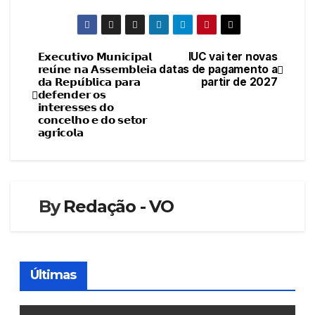
𝗘𝘅𝗲𝗰𝘂𝘁𝗶𝘃𝗼 𝗠𝘂𝗻𝗶𝗰𝗶𝗽𝗮𝗹
IUC vai ter novas
Navegação
𝗿𝗲𝘂́𝗻𝗲 𝗻𝗮 𝗔𝘀𝘀𝗲𝗺𝗯𝗹𝗲𝗶𝗮
datas de pagamento a
𝗱𝗮 𝗥𝗲𝗽𝘂́𝗯𝗹𝗶𝗰𝗮 𝗽𝗮𝗿𝗮
partir de 2027
de
𝗱𝗲𝗳𝗲𝗻𝗱𝗲𝗿 𝗼𝘀
𝗶𝗻𝘁𝗲𝗿𝗲𝘀𝘀𝗲𝘀 𝗱𝗼
artigos
𝗰𝗼𝗻𝗰𝗲𝗹𝗵𝗼 𝗲 𝗱𝗼 𝘀𝗲𝘁𝗼𝗿
𝗮𝗴𝗿𝗶́𝗰𝗼𝗹𝗮
By
Redação - VO
Últimas