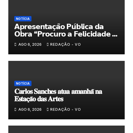
NOTÍCIA
𝗔𝗽𝗿𝗲𝘀𝗲𝗻𝘁𝗮𝗰̧𝗮̃𝗼 𝗣𝘂́𝗯𝗹𝗶𝗰𝗮 𝗱𝗮
𝗢𝗯𝗿𝗮 “𝗣𝗿𝗼𝗰𝘂𝗿𝗼 𝗮 𝗙𝗲𝗹𝗶𝗰𝗶𝗱𝗮𝗱𝗲 𝗲
𝗲𝗹𝗮 𝗺𝗼𝗿𝗮 𝗰𝗼𝗺𝗶𝗴𝗼”
AGO 6, 2026
REDAÇÃO - VO
NOTÍCIA
𝐂𝐚𝐫𝐥𝐨𝐬 𝐒𝐚𝐧𝐜𝐡𝐞𝐬 𝐚𝐭𝐮𝐚 𝐚𝐦𝐚𝐧𝐡𝐚̃ 𝐧𝐚
𝐄𝐬𝐭𝐚𝐜̧𝐚̃𝐨 𝐝𝐚𝐬 𝐀𝐫𝐭𝐞𝐬
AGO 6, 2026
REDAÇÃO - VO