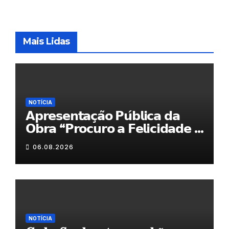
Mais Lidas
NOTÍCIA
𝗔𝗽𝗿𝗲𝘀𝗲𝗻𝘁𝗮𝗰̧𝗮̃𝗼 𝗣𝘂́𝗯𝗹𝗶𝗰𝗮 𝗱𝗮
𝗢𝗯𝗿𝗮 “𝗣𝗿𝗼𝗰𝘂𝗿𝗼 𝗮 𝗙𝗲𝗹𝗶𝗰𝗶𝗱𝗮𝗱𝗲 𝗲
𝗲𝗹𝗮 𝗺𝗼𝗿𝗮 𝗰𝗼𝗺𝗶𝗴𝗼”
06.08.2026
NOTÍCIA