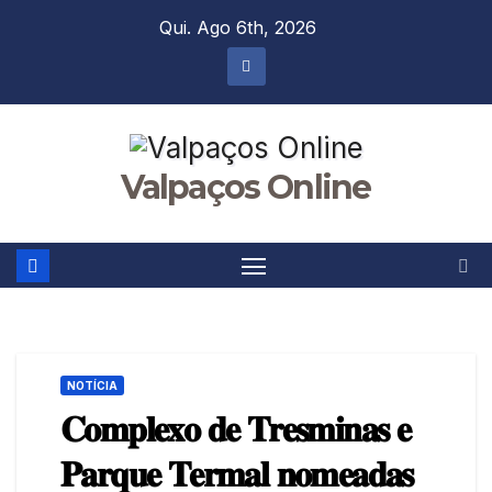
Skip
Qui. Ago 6th, 2026
to
content
Valpaços Online
NOTÍCIA
𝐂𝐨𝐦𝐩𝐥𝐞𝐱𝐨 𝐝𝐞 𝐓𝐫𝐞𝐬𝐦𝐢𝐧𝐚𝐬 𝐞
𝐏𝐚𝐫𝐪𝐮𝐞 𝐓𝐞𝐫𝐦𝐚𝐥 𝐧𝐨𝐦𝐞𝐚𝐝𝐚𝐬