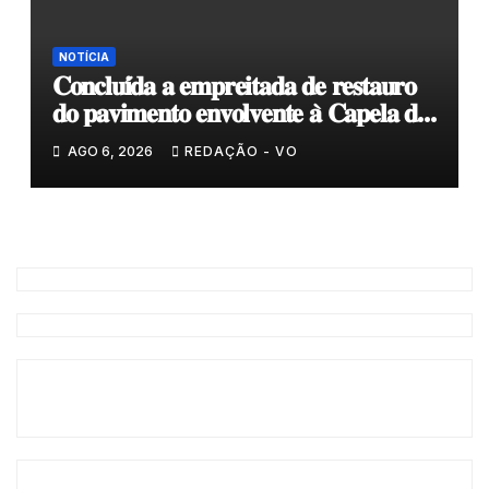
NOTÍCIA
𝐂𝐨𝐧𝐜𝐥𝐮𝐢́𝐝𝐚 𝐚 𝐞𝐦𝐩𝐫𝐞𝐢𝐭𝐚𝐝𝐚 𝐝𝐞 𝐫𝐞𝐬𝐭𝐚𝐮𝐫𝐨
𝐝𝐨 𝐩𝐚𝐯𝐢𝐦𝐞𝐧𝐭𝐨 𝐞𝐧𝐯𝐨𝐥𝐯𝐞𝐧𝐭𝐞 𝐚̀ 𝐂𝐚𝐩𝐞𝐥𝐚 𝐝𝐞
𝐂𝐨𝐯𝐚𝐬
AGO 6, 2026
REDAÇÃO - VO