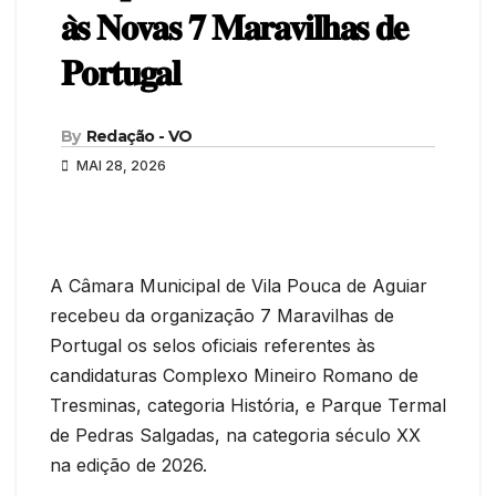
𝐚̀𝐬 𝐍𝐨𝐯𝐚𝐬 𝟕 𝐌𝐚𝐫𝐚𝐯𝐢𝐥𝐡𝐚𝐬 𝐝𝐞
𝐏𝐨𝐫𝐭𝐮𝐠𝐚𝐥
By
Redação - VO
MAI 28, 2026
A Câmara Municipal de Vila Pouca de Aguiar
recebeu da organização 7 Maravilhas de
Portugal os selos oficiais referentes às
candidaturas Complexo Mineiro Romano de
Tresminas, categoria História, e Parque Termal
de Pedras Salgadas, na categoria século XX
na edição de 2026.