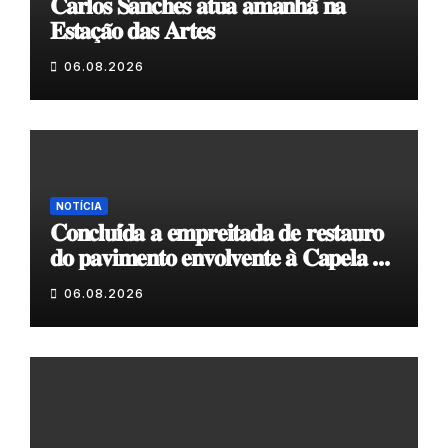
𝐂𝐚𝐫𝐥𝐨𝐬 𝐒𝐚𝐧𝐜𝐡𝐞𝐬 𝐚𝐭𝐮𝐚 𝐚𝐦𝐚𝐧𝐡𝐚̃ 𝐧𝐚
𝐄𝐬𝐭𝐚𝐜̧𝐚̃𝐨 𝐝𝐚𝐬 𝐀𝐫𝐭𝐞𝐬
06.08.2026
NOTÍCIA
𝐂𝐨𝐧𝐜𝐥𝐮𝐢́𝐝𝐚 𝐚 𝐞𝐦𝐩𝐫𝐞𝐢𝐭𝐚𝐝𝐚 𝐝𝐞 𝐫𝐞𝐬𝐭𝐚𝐮𝐫𝐨
𝐝𝐨 𝐩𝐚𝐯𝐢𝐦𝐞𝐧𝐭𝐨 𝐞𝐧𝐯𝐨𝐥𝐯𝐞𝐧𝐭𝐞 𝐚̀ 𝐂𝐚𝐩𝐞𝐥𝐚 𝐝𝐞
𝐂𝐨𝐯𝐚𝐬
06.08.2026