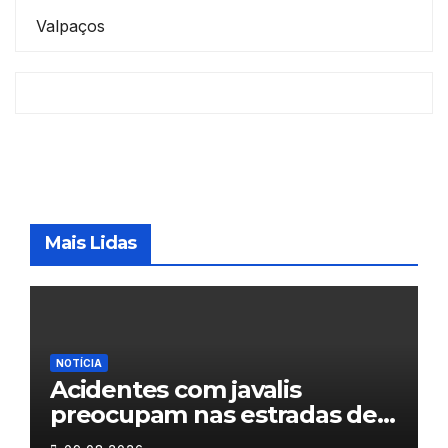
Valpaços
Mais Lidas
NOTÍCIA
Acidentes com javalis
preocupam nas estradas de
Trás-os-Montes