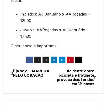
futsal.
Iniciados: AJ Januário
x
AARoçadas –
12h00
Juvenis: AARoçadas
x
AJ Januário –
17h30
O seu apoio é importante!
É já hoje… 𝗠𝗔𝗥𝗖𝗛𝗔
Acidente entre
Navegação
𝗣𝗘𝗟𝗢 𝗖𝗢𝗥𝗔𝗖̧𝗔̃𝗢
bicicleta e trotinete
provoca dois feridos
de
em Valpaços
artigos