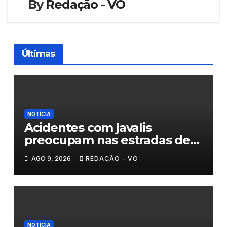
By
Redação - VO
Últimas
NOTÍCIA
Acidentes com javalis
preocupam nas estradas de
Trás-os-Montes
AGO 9, 2026
REDAÇÃO - VO
NOTÍCIA