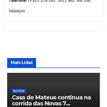
Telefone:
(+351) 278 097 783
/
962 168 058
Valpaços
Mais Lidas
NOTÍCIA
Casa de Mateus continua na
corrida das Novas 7