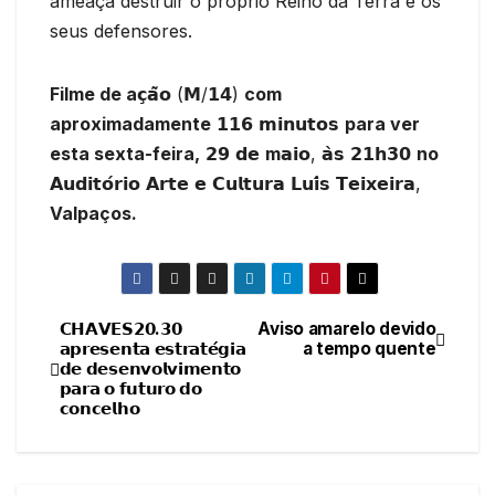
ameaça destruir o próprio Reino da Terra e os
seus defensores.
Filme de a
𝗰̧𝗮̃𝗼 (𝗠/𝟭𝟰)
com
aproximadamente
𝟭𝟭𝟲 𝗺𝗶𝗻𝘂𝘁𝗼𝘀
para ver
esta sexta-feira,
𝟮𝟵 𝗱𝗲
m
𝗮𝗶𝗼, 𝗮̀𝘀 𝟮𝟭𝗵𝟯𝟬
no
𝗔𝘂𝗱𝗶𝘁𝗼́𝗿𝗶𝗼 𝗔𝗿𝘁𝗲 𝗲 𝗖𝘂𝗹𝘁𝘂𝗿𝗮 𝗟𝘂𝗶́𝘀 𝗧𝗲𝗶𝘅𝗲𝗶𝗿𝗮,
Valpaços.
𝗖𝗛𝗔𝗩𝗘𝗦𝟮𝟬.𝟯𝟬
Aviso amarelo devido
Navegação
𝗮𝗽𝗿𝗲𝘀𝗲𝗻𝘁𝗮 𝗲𝘀𝘁𝗿𝗮𝘁𝗲́𝗴𝗶𝗮
a tempo quente
𝗱𝗲 𝗱𝗲𝘀𝗲𝗻𝘃𝗼𝗹𝘃𝗶𝗺𝗲𝗻𝘁𝗼
de
𝗽𝗮𝗿𝗮 𝗼 𝗳𝘂𝘁𝘂𝗿𝗼 𝗱𝗼
𝗰𝗼𝗻𝗰𝗲𝗹𝗵𝗼
artigos