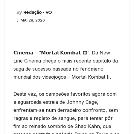
By
Redação - VO
MAI 28, 2026
𝗖𝗶𝗻𝗲𝗺𝗮 – “𝗠𝗼𝗿𝘁𝗮𝗹 𝗞𝗼𝗺𝗯𝗮𝘁 𝗜𝗜”: Da New
Line Cinema chega o mais recente capítulo da
saga de sucesso baseada no fenómeno
mundial dos videojogos – Mortal Kombat II.
Desta vez, os campeões favoritos agora com
a aguardada estreia de Johnny Cage,
enfrentam-se num derradeiro confronto, sem
regras e repleto de sangue, para tentar pôr
fim ao reinado sombrio de Shao Kahn, que