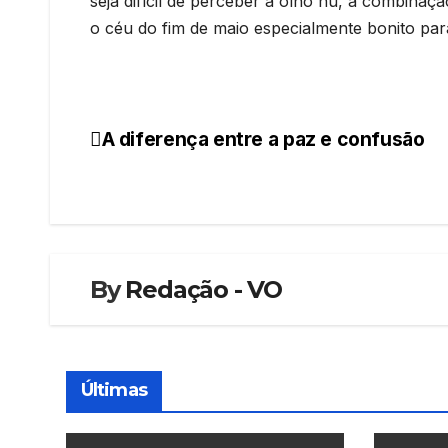
seja difícil de perceber a olho nu, a combinaç
o céu do fim de maio especialmente bonito p
A diferença entre a paz e confusão
Navegação
de
artigos
By
Redação - VO
Últimas