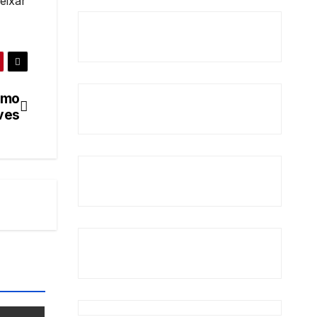
eixar
omo
ves