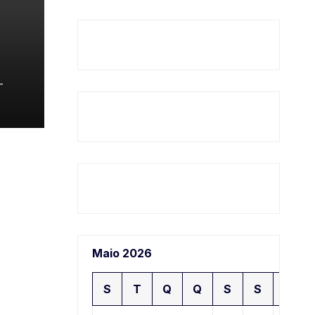
𝗿 𝗮
-
Maio 2026
S
T
Q
Q
S
S
D