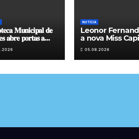
NOTÍCIA
𝐨𝐭𝐞𝐜𝐚 𝐌𝐮𝐧𝐢𝐜𝐢𝐩𝐚𝐥 𝐝𝐞
Leonor Fernand
𝐬 𝐚𝐛𝐫𝐞 𝐩𝐨𝐫𝐭𝐚𝐬 𝐚
a nova Miss Capi
𝐱𝐩𝐨𝐬𝐢𝐜̧𝐚̃𝐨 𝐝𝐞 𝐩𝐢𝐧𝐭𝐮𝐫𝐚
do Granito
8.2026
05.08.2026
𝐭𝐞 𝐨 𝐦𝐞̂𝐬 𝐝𝐞 𝐚𝐠𝐨𝐬𝐭𝐨