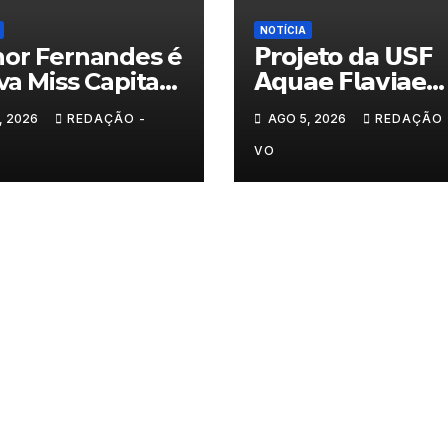
NOTÍCIA
or Fernandes é
𝗣𝗿𝗼𝗷𝗲𝘁𝗼 𝗱𝗮 𝗨𝗦𝗙
va Miss Capital
𝗔𝗾𝘂𝗮𝗲 𝗙𝗹𝗮𝘃𝗶𝗮𝗲
ranito
𝗮𝗷𝘂𝗱𝗮 𝗮 𝗰𝗼𝗻𝘁𝗿𝗼𝗹𝗮
, 2026
REDAÇÃO -
AGO 5, 2026
REDAÇÃO 
𝗮𝗻𝘀𝗶𝗲𝗱𝗮𝗱𝗲
VO