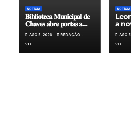
NOTÍCIA
NOTÍCIA
𝐁𝐢𝐛𝐥𝐢𝐨𝐭𝐞𝐜𝐚 𝐌𝐮𝐧𝐢𝐜𝐢𝐩𝐚𝐥 𝐝𝐞
Leon
𝐂𝐡𝐚𝐯𝐞𝐬 𝐚𝐛𝐫𝐞 𝐩𝐨𝐫𝐭𝐚𝐬 𝐚
a no
𝐧𝐨𝐯𝐚 𝐞𝐱𝐩𝐨𝐬𝐢𝐜̧𝐚̃𝐨 𝐝𝐞
do G
AGO 5, 2026
REDAÇÃO -
AGO 5
𝐩𝐢𝐧𝐭𝐮𝐫𝐚 𝐝𝐮𝐫𝐚𝐧𝐭𝐞 𝐨 𝐦𝐞̂𝐬 𝐝𝐞
𝐚𝐠𝐨𝐬𝐭𝐨
VO
VO