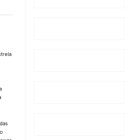
trela
a
a
 das
ho