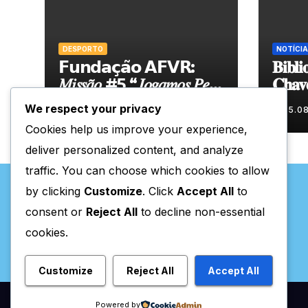
DESPORTO
NOTÍCIA
𝗙𝘂𝗻𝗱𝗮𝗰̧𝗮̃𝗼 𝗔𝗙𝗩𝗥:
𝐁𝐢𝐛𝐥𝐢
𝑀𝑖𝑠𝑠𝑎̃𝑜 #5 “𝐽𝑜𝑔𝑎𝑚𝑜𝑠 𝑃𝑒𝑙𝑎
𝐂𝐡𝐚𝐯
𝑁𝑜𝑠𝑠𝑎 𝑇𝑒𝑟𝑟𝑎”
𝐧𝐨𝐯𝐚 
We respect your privacy
05.08.2026
05.0
𝐝𝐮𝐫𝐚𝐧
Cookies help us improve your experience,
deliver personalized content, and analyze
traffic. You can choose which cookies to allow
by clicking
Customize
. Click
Accept All
to
consent or
Reject All
to decline non-essential
cookies.
Valpaços Online
Customize
Reject All
Accept All
Powered by