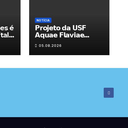
NOTÍCIA
es é
𝗣𝗿𝗼𝗷𝗲𝘁𝗼 𝗱𝗮 𝗨𝗦𝗙
tal
𝗔𝗾𝘂𝗮𝗲 𝗙𝗹𝗮𝘃𝗶𝗮𝗲
𝗮𝗷𝘂𝗱𝗮 𝗮 𝗰𝗼𝗻𝘁𝗿𝗼𝗹𝗮𝗿 𝗮
05.08.2026
𝗮𝗻𝘀𝗶𝗲𝗱𝗮𝗱𝗲