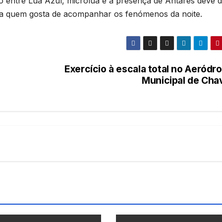
ão entre Lua Azul, microlua e a presença de Antares deve d
ara quem gosta de acompanhar os fenómenos da noite.
Exercício à escala total no Aeródr
Municipal de Cha