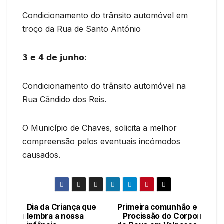
Condicionamento do trânsito automóvel em
troço da Rua de Santo António
𝟯 𝗲 𝟰 𝗱𝗲 𝗷𝘂𝗻𝗵𝗼:
Condicionamento do trânsito automóvel na
Rua Cândido dos Reis.
O Município de Chaves, solicita a melhor
compreensão pelos eventuais incómodos
causados.
Dia da Criança que
Primeira comunhão e
Navegação
lembra a nossa
Procissão do Corpo