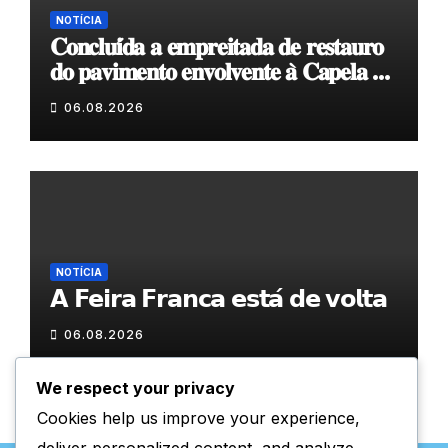
NOTÍCIA
𝐂𝐨𝐧𝐜𝐥𝐮𝐢́𝐝𝐚 𝐚 𝐞𝐦𝐩𝐫𝐞𝐢𝐭𝐚𝐝𝐚 𝐝𝐞 𝐫𝐞𝐬𝐭𝐚𝐮𝐫𝐨
𝐝𝐨 𝐩𝐚𝐯𝐢𝐦𝐞𝐧𝐭𝐨 𝐞𝐧𝐯𝐨𝐥𝐯𝐞𝐧𝐭𝐞 𝐚̀ 𝐂𝐚𝐩𝐞𝐥𝐚 𝐝𝐞
𝐂𝐨𝐯𝐚𝐬
06.08.2026
NOTÍCIA
𝗔 𝗙𝗲𝗶𝗿𝗮 𝗙𝗿𝗮𝗻𝗰𝗮 𝗲𝘀𝘁𝗮́ 𝗱𝗲 𝘃𝗼𝗹𝘁𝗮
06.08.2026
We respect your privacy
Cookies help us improve your experience,
deliver personalized content, and analyze