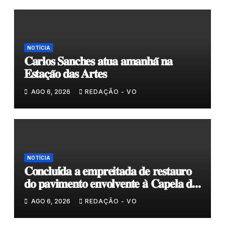
NOTÍCIA
𝐂𝐚𝐫𝐥𝐨𝐬 𝐒𝐚𝐧𝐜𝐡𝐞𝐬 𝐚𝐭𝐮𝐚 𝐚𝐦𝐚𝐧𝐡𝐚̃ 𝐧𝐚
𝐄𝐬𝐭𝐚𝐜̧𝐚̃𝐨 𝐝𝐚𝐬 𝐀𝐫𝐭𝐞𝐬
AGO 6, 2026
REDAÇÃO - VO
NOTÍCIA
𝐂𝐨𝐧𝐜𝐥𝐮𝐢́𝐝𝐚 𝐚 𝐞𝐦𝐩𝐫𝐞𝐢𝐭𝐚𝐝𝐚 𝐝𝐞 𝐫𝐞𝐬𝐭𝐚𝐮𝐫𝐨
𝐝𝐨 𝐩𝐚𝐯𝐢𝐦𝐞𝐧𝐭𝐨 𝐞𝐧𝐯𝐨𝐥𝐯𝐞𝐧𝐭𝐞 𝐚̀ 𝐂𝐚𝐩𝐞𝐥𝐚 𝐝𝐞
𝐂𝐨𝐯𝐚𝐬
AGO 6, 2026
REDAÇÃO - VO