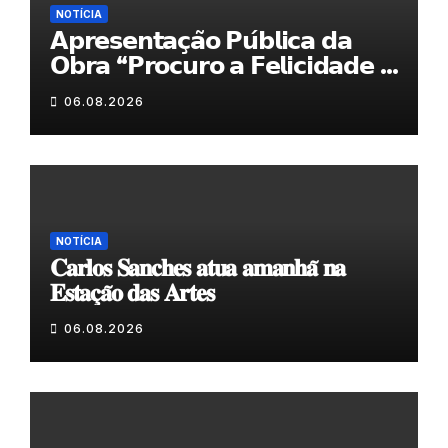
NOTÍCIA
𝗔𝗽𝗿𝗲𝘀𝗲𝗻𝘁𝗮𝗰̧𝗮̃𝗼 𝗣𝘂́𝗯𝗹𝗶𝗰𝗮 𝗱𝗮
𝗢𝗯𝗿𝗮 “𝗣𝗿𝗼𝗰𝘂𝗿𝗼 𝗮 𝗙𝗲𝗹𝗶𝗰𝗶𝗱𝗮𝗱𝗲 𝗲
𝗲𝗹𝗮 𝗺𝗼𝗿𝗮 𝗰𝗼𝗺𝗶𝗴𝗼”
06.08.2026
NOTÍCIA
𝐂𝐚𝐫𝐥𝐨𝐬 𝐒𝐚𝐧𝐜𝐡𝐞𝐬 𝐚𝐭𝐮𝐚 𝐚𝐦𝐚𝐧𝐡𝐚̃ 𝐧𝐚
𝐄𝐬𝐭𝐚𝐜̧𝐚̃𝐨 𝐝𝐚𝐬 𝐀𝐫𝐭𝐞𝐬
06.08.2026