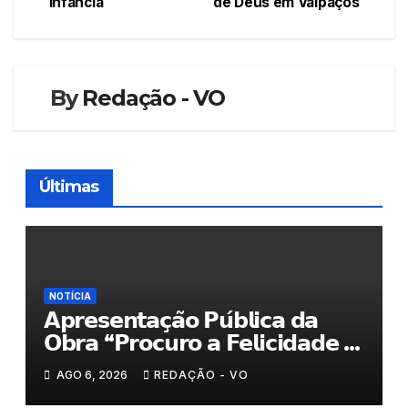
infância
de Deus em Valpaços
de
artigos
By
Redação - VO
Últimas
NOTÍCIA
𝗔𝗽𝗿𝗲𝘀𝗲𝗻𝘁𝗮𝗰̧𝗮̃𝗼 𝗣𝘂́𝗯𝗹𝗶𝗰𝗮 𝗱𝗮
𝗢𝗯𝗿𝗮 “𝗣𝗿𝗼𝗰𝘂𝗿𝗼 𝗮 𝗙𝗲𝗹𝗶𝗰𝗶𝗱𝗮𝗱𝗲 𝗲
𝗲𝗹𝗮 𝗺𝗼𝗿𝗮 𝗰𝗼𝗺𝗶𝗴𝗼”
AGO 6, 2026
REDAÇÃO - VO