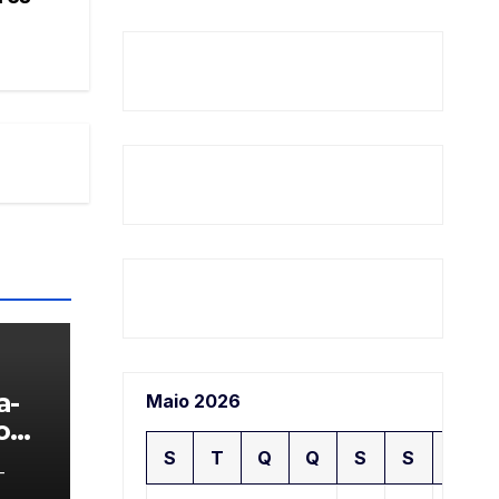
a-
Maio 2026
o
S
T
Q
Q
S
S
D
-