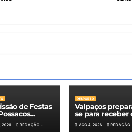
TO
DESPORTO
ssão de Festas
Valpaços prepar
Possacos
se para receber 
ita finalistas do
Super Enduro
, 2026
REDAÇÃO -
AGO 4, 2026
REDAÇÃO 
eio de Sueca