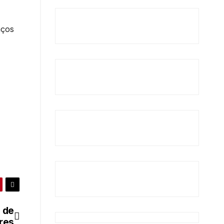
aços
 de
res