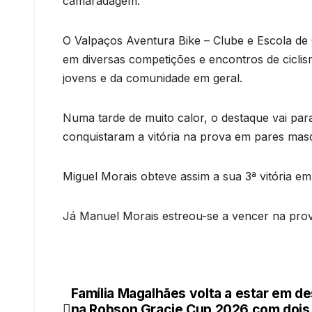
camaradagem.
O Valpaços Aventura Bike – Clube e Escola de 
em diversas competições e encontros de cicli
jovens e da comunidade em geral.
Numa tarde de muito calor, o destaque vai para
conquistaram a vitória na prova em pares masc
Miguel Morais obteve assim a sua 3ª vitória em
Já Manuel Morais estreou-se a vencer na prov
Família Magalhães volta a estar em d
Navegação
na Robson Gracie Cup 2026 com dois 