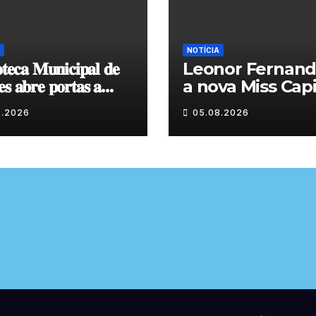
NOTÍCIA
𝐨𝐭𝐞𝐜𝐚 𝐌𝐮𝐧𝐢𝐜𝐢𝐩𝐚𝐥 𝐝𝐞
Leonor Fernand
𝐬 𝐚𝐛𝐫𝐞 𝐩𝐨𝐫𝐭𝐚𝐬 𝐚
a nova Miss Capi
𝐱𝐩𝐨𝐬𝐢𝐜̧𝐚̃𝐨 𝐝𝐞 𝐩𝐢𝐧𝐭𝐮𝐫𝐚
do Granito
8.2026
05.08.2026
𝐭𝐞 𝐨 𝐦𝐞̂𝐬 𝐝𝐞 𝐚𝐠𝐨𝐬𝐭𝐨