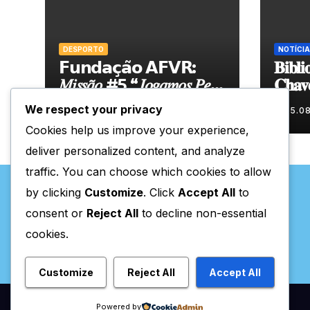
DESPORTO
NOTÍCIA
𝗙𝘂𝗻𝗱𝗮𝗰̧𝗮̃𝗼 𝗔𝗙𝗩𝗥:
𝐁𝐢𝐛𝐥𝐢
𝑀𝑖𝑠𝑠𝑎̃𝑜 #5 “𝐽𝑜𝑔𝑎𝑚𝑜𝑠 𝑃𝑒𝑙𝑎
𝐂𝐡𝐚𝐯
𝑁𝑜𝑠𝑠𝑎 𝑇𝑒𝑟𝑟𝑎”
𝐧𝐨𝐯𝐚 
We respect your privacy
05.08.2026
05.0
𝐝𝐮𝐫𝐚𝐧
Cookies help us improve your experience,
deliver personalized content, and analyze
traffic. You can choose which cookies to allow
by clicking
Customize
. Click
Accept All
to
consent or
Reject All
to decline non-essential
cookies.
Valpaços Online
Customize
Reject All
Accept All
Powered by