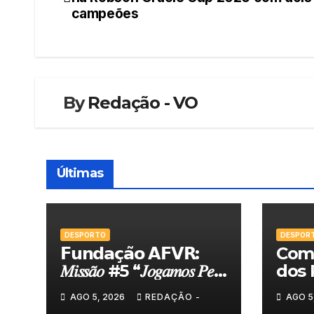
de
campeões
artigos
By
Redação - VO
Últimas
DESPORTO
DESPOR
𝗙𝘂𝗻𝗱𝗮𝗰̧𝗮̃𝗼 𝗔𝗙𝗩𝗥:
Comi
𝑀𝑖𝑠𝑠𝑎̃𝑜 #5 “𝐽𝑜𝑔𝑎𝑚𝑜𝑠 𝑃𝑒𝑙𝑎
dos 
𝑁𝑜𝑠𝑠𝑎 𝑇𝑒𝑟𝑟𝑎”
felic
AGO 5, 2026
REDAÇÃO -
AGO 5
Torn