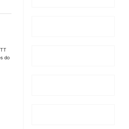
BTT
es do