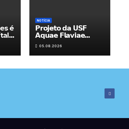
NOTÍCIA
es é
𝗣𝗿𝗼𝗷𝗲𝘁𝗼 𝗱𝗮 𝗨𝗦𝗙
tal
𝗔𝗾𝘂𝗮𝗲 𝗙𝗹𝗮𝘃𝗶𝗮𝗲
𝗮𝗷𝘂𝗱𝗮 𝗮 𝗰𝗼𝗻𝘁𝗿𝗼𝗹𝗮𝗿 𝗮
05.08.2026
𝗮𝗻𝘀𝗶𝗲𝗱𝗮𝗱𝗲