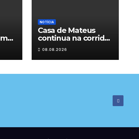
NOTÍCIA
Casa de Mateus
am
continua na corrida
das Novas 7
08.08.2026
Maravilhas de
Portugal