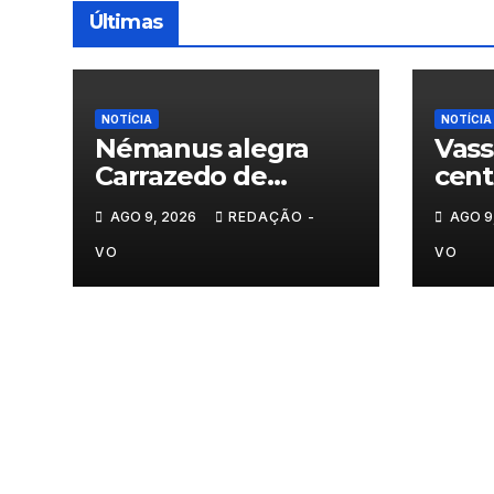
Últimas
NOTÍCIA
NOTÍCIA
Némanus alegra
Vass
Carrazedo de
cent
Montenegro
hom
AGO 9, 2026
REDAÇÃO -
AGO 9
sécu
VO
VO