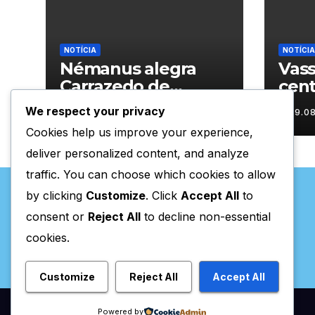
NOTÍCIA
NOTÍCIA
Némanus alegra
Vass
Carrazedo de
cen
Montenegro
hom
We respect your privacy
09.08.2026
09.0
sécu
Cookies help us improve your experience,
deliver personalized content, and analyze
traffic. You can choose which cookies to allow
by clicking
Customize
. Click
Accept All
to
consent or
Reject All
to decline non-essential
cookies.
Valpaços Online
Customize
Reject All
Accept All
Powered by