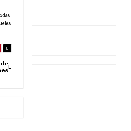
todas
ueles
 𝗱𝗲
𝗲𝘀