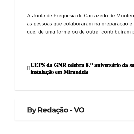
A Junta de Freguesia de Carrazedo de Monten
as pessoas que colaboraram na preparação e 
que, de uma forma ou de outra, contribuíram p
𝐔𝐄𝐏𝐒 𝐝𝐚 𝐆𝐍𝐑 𝐜𝐞𝐥𝐞𝐛𝐫𝐚 𝟖.º 𝐚𝐧𝐢𝐯𝐞𝐫𝐬𝐚́𝐫𝐢𝐨 𝐝𝐚 𝐬
Navegação
𝐢𝐧𝐬𝐭𝐚𝐥𝐚𝐜̧𝐚̃𝐨 𝐞𝐦 𝐌𝐢𝐫𝐚𝐧𝐝𝐞𝐥𝐚
de
artigos
By
Redação - VO