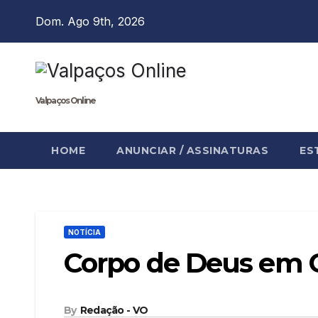
Skip
Dom. Ago 9th, 2026
to
content
Valpaços Online
HOME
ANUNCIAR / ASSINATURAS
ES
NOTÍCIA
Corpo de Deus em 
By
Redação - VO