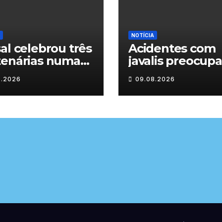
NOTÍCIA
al celebrou três
Acidentes com
tenárias numa
javalis preocup
enagem a um
nas estradas de
8.2026
09.08.2026
lo de histórias
Trás-os-Montes