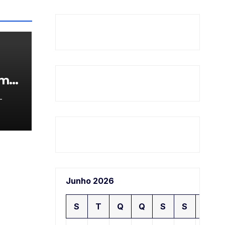
am
-
Junho 2026
S
T
Q
Q
S
S
D