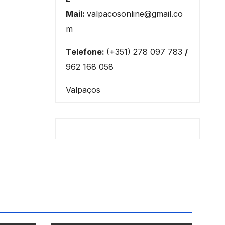
Mail:
valpacosonline@gmail.co
m
Telefone:
(+351) 278 097 783
/
962 168 058
Valpaços