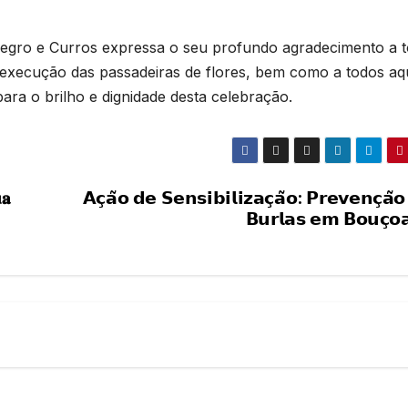
egro e Curros expressa o seu profundo agradecimento a 
execução das passadeiras de flores, bem como a todos aq
ara o brilho e dignidade desta celebração.
𝐚
𝗔𝗰̧𝗮̃𝗼 𝗱𝗲 𝗦𝗲𝗻𝘀𝗶𝗯𝗶𝗹𝗶𝘇𝗮𝗰̧𝗮̃𝗼: 𝗣𝗿𝗲𝘃𝗲𝗻𝗰̧𝗮̃
𝗕𝘂𝗿𝗹𝗮𝘀 𝗲𝗺 𝗕𝗼𝘂𝗰̧𝗼