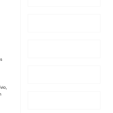
es
vio,
m