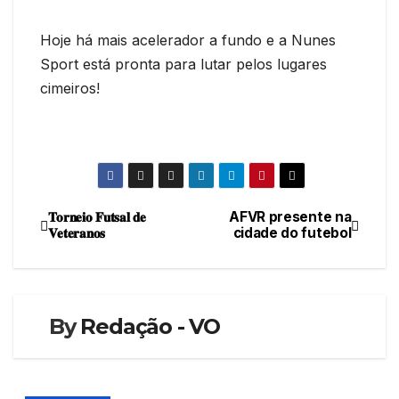
Hoje há mais acelerador a fundo e a Nunes
Sport está pronta para lutar pelos lugares
cimeiros!
𝐓𝐨𝐫𝐧𝐞𝐢𝐨 𝐅𝐮𝐭𝐬𝐚𝐥 𝐝𝐞
AFVR presente na
Navegação
𝐕𝐞𝐭𝐞𝐫𝐚𝐧𝐨𝐬
cidade do futebol
de
artigos
By
Redação - VO