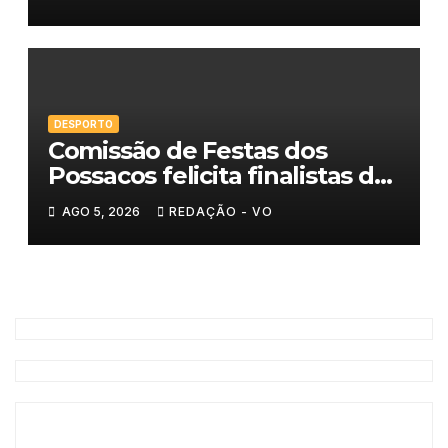
DESPORTO
Comissão de Festas dos
Possacos felicita finalistas do
Torneio de Sueca
AGO 5, 2026
REDAÇÃO - VO