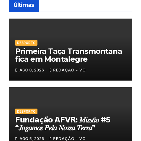
Últimas
DESPORTO
Primeira Taça Transmontana
fica em Montalegre
AGO 8, 2026
REDAÇÃO - VO
DESPORTO
𝗙𝘂𝗻𝗱𝗮𝗰̧𝗮̃𝗼 𝗔𝗙𝗩𝗥: 𝑀𝑖𝑠𝑠𝑎̃𝑜 #5
“𝐽𝑜𝑔𝑎𝑚𝑜𝑠 𝑃𝑒𝑙𝑎 𝑁𝑜𝑠𝑠𝑎 𝑇𝑒𝑟𝑟𝑎”
AGO 5, 2026
REDAÇÃO - VO