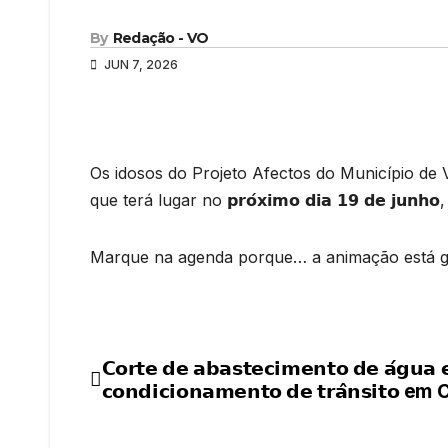
By
Redação - VO
JUN 7, 2026
Os idosos do Projeto Afectos do Município de
que terá lugar no 𝗽𝗿𝗼́𝘅𝗶𝗺𝗼 𝗱𝗶𝗮 𝟭𝟵 𝗱𝗲 𝗷𝘂𝗻𝗵𝗼, 𝗽𝗲
Marque na agenda porque… a animação está ga
𝗖𝗼𝗿𝘁𝗲 𝗱𝗲 𝗮𝗯𝗮𝘀𝘁𝗲𝗰𝗶𝗺𝗲𝗻𝘁𝗼 𝗱𝗲 𝗮́𝗴𝘂𝗮 
Navegação
𝗰𝗼𝗻𝗱𝗶𝗰𝗶𝗼𝗻𝗮𝗺𝗲𝗻𝘁𝗼 𝗱𝗲 𝘁𝗿𝗮̂𝗻𝘀𝗶𝘁𝗼
de