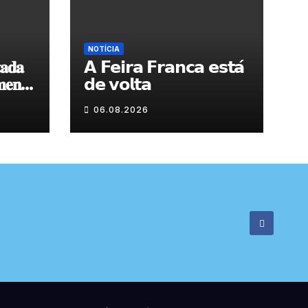
NOTÍCIA
𝐚𝐝𝐚
𝗔 𝗙𝗲𝗶𝗿𝗮 𝗙𝗿𝗮𝗻𝗰𝗮 𝗲𝘀𝘁𝗮́
𝐞𝐧𝐭𝐨
𝗱𝗲 𝘃𝗼𝗹𝘁𝗮
 𝐝𝐞
06.08.2026