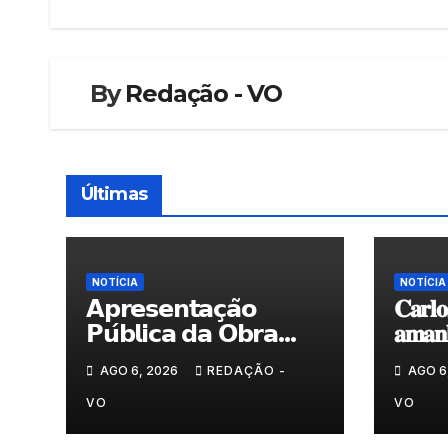
artigos
By
Redação - VO
Últimas
NOTÍCIA
NOTÍCIA
𝗔𝗽𝗿𝗲𝘀𝗲𝗻𝘁𝗮𝗰̧𝗮̃𝗼
𝐂𝐚𝐫𝐥𝐨
𝗣𝘂́𝗯𝗹𝗶𝗰𝗮 𝗱𝗮 𝗢𝗯𝗿𝗮
𝐚𝐦𝐚𝐧𝐡
“𝗣𝗿𝗼𝗰𝘂𝗿𝗼 𝗮
𝐀𝐫𝐭𝐞𝐬
AGO 6, 2026
REDAÇÃO -
AGO 6
𝗙𝗲𝗹𝗶𝗰𝗶𝗱𝗮𝗱𝗲 𝗲 𝗲𝗹𝗮
𝗺𝗼𝗿𝗮 𝗰𝗼𝗺𝗶𝗴𝗼”
VO
VO