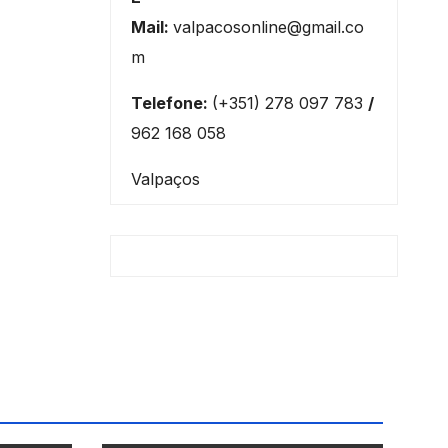
Mail:
valpacosonline@gmail.co
m
Telefone:
(+351) 278 097 783
/
962 168 058
Valpaços