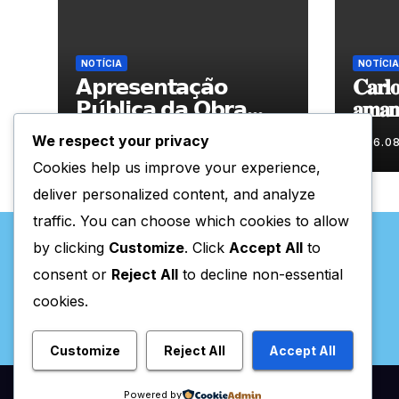
NOTÍCIA
NOTÍCIA
𝗔𝗽𝗿𝗲𝘀𝗲𝗻𝘁𝗮𝗰̧𝗮̃𝗼
𝐂𝐚𝐫𝐥𝐨
𝗣𝘂́𝗯𝗹𝗶𝗰𝗮 𝗱𝗮 𝗢𝗯𝗿𝗮
𝐚𝐦𝐚𝐧𝐡
“𝗣𝗿𝗼𝗰𝘂𝗿𝗼 𝗮
𝐀𝐫𝐭𝐞𝐬
We respect your privacy
06.08.2026
06.0
𝗙𝗲𝗹𝗶𝗰𝗶𝗱𝗮𝗱𝗲 𝗲 𝗲𝗹𝗮
Cookies help us improve your experience,
𝗺𝗼𝗿𝗮 𝗰𝗼𝗺𝗶𝗴𝗼”
deliver personalized content, and analyze
traffic. You can choose which cookies to allow
by clicking
Customize
. Click
Accept All
to
consent or
Reject All
to decline non-essential
cookies.
Valpaços Online
Customize
Reject All
Accept All
Powered by