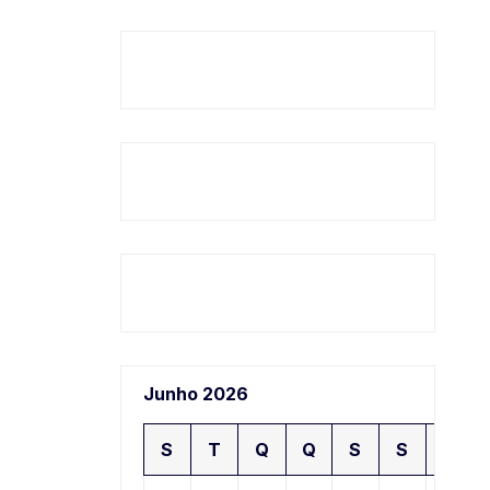
Junho 2026
S
T
Q
Q
S
S
D