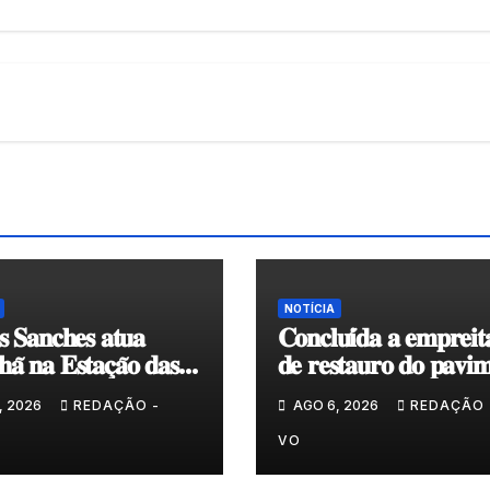
NOTÍCIA
𝐬 𝐒𝐚𝐧𝐜𝐡𝐞𝐬 𝐚𝐭𝐮𝐚
𝐂𝐨𝐧𝐜𝐥𝐮𝐢́𝐝𝐚 𝐚 𝐞𝐦𝐩𝐫𝐞𝐢𝐭
𝐚̃ 𝐧𝐚 𝐄𝐬𝐭𝐚𝐜̧𝐚̃𝐨 𝐝𝐚𝐬
𝐝𝐞 𝐫𝐞𝐬𝐭𝐚𝐮𝐫𝐨 𝐝𝐨 𝐩𝐚𝐯𝐢𝐦
𝐞𝐧𝐯𝐨𝐥𝐯𝐞𝐧𝐭𝐞 𝐚̀ 𝐂𝐚𝐩𝐞𝐥𝐚 
, 2026
REDAÇÃO -
AGO 6, 2026
REDAÇÃO 
𝐂𝐨𝐯𝐚𝐬
VO