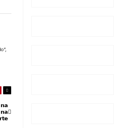
o”,
 𝗻𝗮
 𝗻𝗮
𝘁𝗲