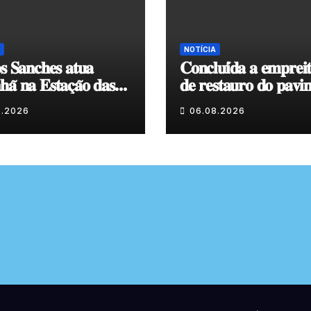
NOTÍCIA
𝐬 𝐒𝐚𝐧𝐜𝐡𝐞𝐬 𝐚𝐭𝐮𝐚
𝐂𝐨𝐧𝐜𝐥𝐮𝐢́𝐝𝐚 𝐚 𝐞𝐦𝐩𝐫𝐞𝐢
𝐚̃ 𝐧𝐚 𝐄𝐬𝐭𝐚𝐜̧𝐚̃𝐨 𝐝𝐚𝐬
𝐝𝐞 𝐫𝐞𝐬𝐭𝐚𝐮𝐫𝐨 𝐝𝐨 𝐩𝐚𝐯𝐢
𝐞𝐧𝐯𝐨𝐥𝐯𝐞𝐧𝐭𝐞 𝐚̀ 𝐂𝐚𝐩𝐞𝐥𝐚
8.2026
06.08.2026
𝐂𝐨𝐯𝐚𝐬