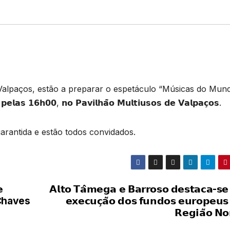
 Valpaços, estão a preparar o espetáculo “Músicas do Mund
𝗮𝘀 𝟭𝟲𝗵𝟬𝟬, 𝗻𝗼 𝗣𝗮𝘃𝗶𝗹𝗵𝗮̃𝗼 𝗠𝘂𝗹𝘁𝗶𝘂𝘀𝗼𝘀 𝗱𝗲 𝗩𝗮𝗹𝗽𝗮𝗰̧𝗼𝘀.
rantida e estão todos convidados.

𝗔𝗹𝘁𝗼 𝗧𝗮̂𝗺𝗲𝗴𝗮 𝗲 𝗕𝗮𝗿𝗿𝗼𝘀𝗼 𝗱𝗲𝘀𝘁𝗮𝗰𝗮-𝘀𝗲
 em Chaves
𝗲𝘅𝗲𝗰𝘂𝗰̧𝗮̃𝗼 𝗱𝗼𝘀 𝗳𝘂𝗻𝗱𝗼𝘀 𝗲𝘂𝗿𝗼𝗽𝗲𝘂𝘀
𝗥𝗲𝗴𝗶𝗮̃𝗼 𝗡𝗼