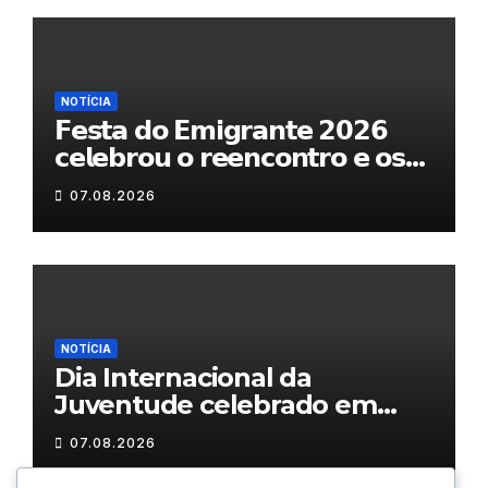
NOTÍCIA
𝗙𝗲𝘀𝘁𝗮 𝗱𝗼 𝗘𝗺𝗶𝗴𝗿𝗮𝗻𝘁𝗲 𝟮𝟬𝟮𝟲
𝗰𝗲𝗹𝗲𝗯𝗿𝗼𝘂 𝗼 𝗿𝗲𝗲𝗻𝗰𝗼𝗻𝘁𝗿𝗼 𝗲 𝗼𝘀
𝗹𝗮𝗰̧𝗼𝘀 𝗾𝘂𝗲 𝘂𝗻𝗲𝗺 𝗠𝘂𝗿𝗰̧𝗮
07.08.2026
NOTÍCIA
Dia Internacional da
Juventude celebrado em
Chaves com atividades
07.08.2026
gratuitas