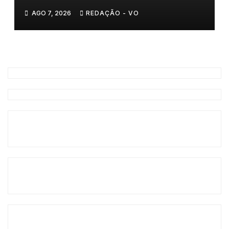
𝗹𝗮𝗰̧𝗼𝘀 𝗾𝘂𝗲 𝘂𝗻𝗲𝗺 𝗠𝘂𝗿𝗰̧𝗮
AGO 7, 2026
REDAÇÃO - VO