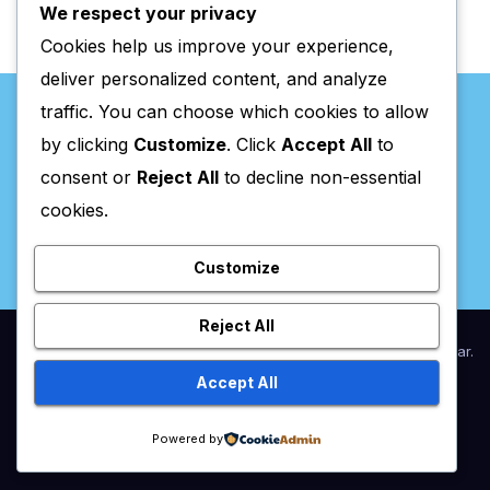
We respect your privacy
Cookies help us improve your experience,
deliver personalized content, and analyze
traffic. You can choose which cookies to allow
by clicking
Customize
. Click
Accept All
to
consent or
Reject All
to decline non-essential
Valpaços Online
cookies.
Customize
Reject All
Proudly powered by WordPress
|
Theme:
Newsup
by
Themeansar
.
Accept All
Home
Anunciar / Assinaturas
Estatuto Editorial
Ficha Técnica
Powered by
Política de privacidade
Utilidades