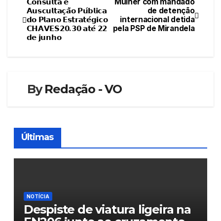
𝗖𝗼𝗻𝘀𝘂𝗹𝘁𝗮 𝗲
Mulher com mandado
Navegação
𝗔𝘂𝘀𝗰𝘂𝗹𝘁𝗮𝗰̧𝗮̃𝗼 𝗣𝘂́𝗯𝗹𝗶𝗰𝗮
de detenção
𝗱𝗼 𝗣𝗹𝗮𝗻𝗼 𝗘𝘀𝘁𝗿𝗮𝘁𝗲́𝗴𝗶𝗰𝗼
internacional detida
de
𝗖𝗛𝗔𝗩𝗘𝗦𝟮𝟬.𝟯𝟬 𝗮𝘁𝗲́ 𝟮𝟮
pela PSP de Mirandela
𝗱𝗲 𝗷𝘂𝗻𝗵𝗼
artigos
By
Redação - VO
Últimas
NOTÍCIA
Despiste de viatura ligeira na