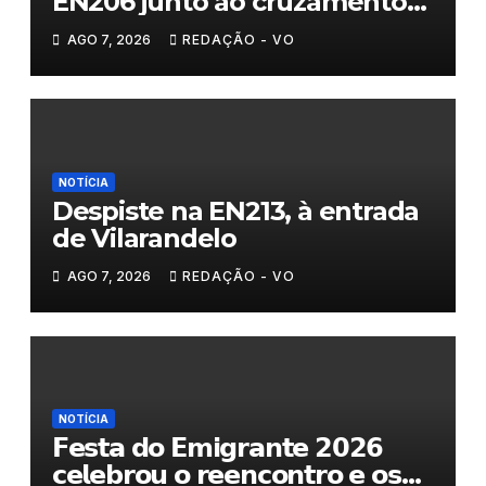
EN206 junto ao cruzamento
Fornos do Pinhal
AGO 7, 2026
REDAÇÃO - VO
NOTÍCIA
Despiste na EN213, à entrada
de Vilarandelo
AGO 7, 2026
REDAÇÃO - VO
NOTÍCIA
𝗙𝗲𝘀𝘁𝗮 𝗱𝗼 𝗘𝗺𝗶𝗴𝗿𝗮𝗻𝘁𝗲 𝟮𝟬𝟮𝟲
𝗰𝗲𝗹𝗲𝗯𝗿𝗼𝘂 𝗼 𝗿𝗲𝗲𝗻𝗰𝗼𝗻𝘁𝗿𝗼 𝗲 𝗼𝘀