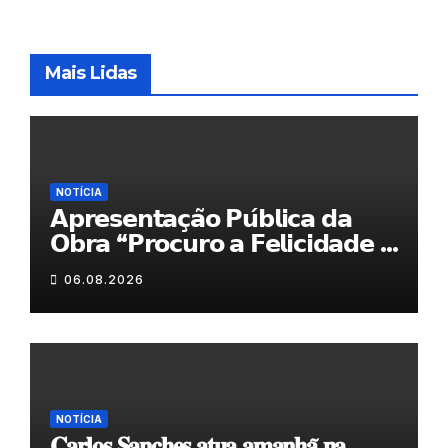
Mais Lidas
NOTÍCIA
𝗔𝗽𝗿𝗲𝘀𝗲𝗻𝘁𝗮𝗰̧𝗮̃𝗼 𝗣𝘂́𝗯𝗹𝗶𝗰𝗮 𝗱𝗮
𝗢𝗯𝗿𝗮 “𝗣𝗿𝗼𝗰𝘂𝗿𝗼 𝗮 𝗙𝗲𝗹𝗶𝗰𝗶𝗱𝗮𝗱𝗲 𝗲
𝗲𝗹𝗮 𝗺𝗼𝗿𝗮 𝗰𝗼𝗺𝗶𝗴𝗼”
06.08.2026
NOTÍCIA
𝐂𝐚𝐫𝐥𝐨𝐬 𝐒𝐚𝐧𝐜𝐡𝐞𝐬 𝐚𝐭𝐮𝐚 𝐚𝐦𝐚𝐧𝐡𝐚̃ 𝐧𝐚