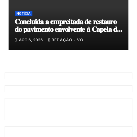
NOTÍCIA
𝐂𝐨𝐧𝐜𝐥𝐮𝐢́𝐝𝐚 𝐚 𝐞𝐦𝐩𝐫𝐞𝐢𝐭𝐚𝐝𝐚 𝐝𝐞 𝐫𝐞𝐬𝐭𝐚𝐮𝐫𝐨
𝐝𝐨 𝐩𝐚𝐯𝐢𝐦𝐞𝐧𝐭𝐨 𝐞𝐧𝐯𝐨𝐥𝐯𝐞𝐧𝐭𝐞 𝐚̀ 𝐂𝐚𝐩𝐞𝐥𝐚 𝐝𝐞
𝐂𝐨𝐯𝐚𝐬
AGO 6, 2026
REDAÇÃO - VO