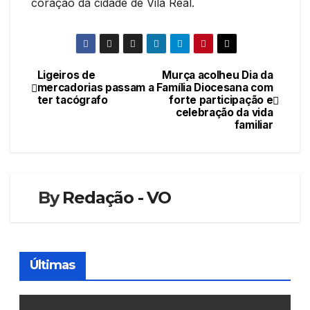
coração da cidade de Vila Real.
Ligeiros de
Murça acolheu Dia da
Navegação
mercadorias passam a
Família Diocesana com
ter tacógrafo
forte participação e
de
celebração da vida
familiar
artigos
By
Redação - VO
Últimas