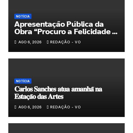
NOTÍCIA
𝗔𝗽𝗿𝗲𝘀𝗲𝗻𝘁𝗮𝗰̧𝗮̃𝗼 𝗣𝘂́𝗯𝗹𝗶𝗰𝗮 𝗱𝗮
𝗢𝗯𝗿𝗮 “𝗣𝗿𝗼𝗰𝘂𝗿𝗼 𝗮 𝗙𝗲𝗹𝗶𝗰𝗶𝗱𝗮𝗱𝗲 𝗲
𝗲𝗹𝗮 𝗺𝗼𝗿𝗮 𝗰𝗼𝗺𝗶𝗴𝗼”
AGO 6, 2026
REDAÇÃO - VO
NOTÍCIA
𝐂𝐚𝐫𝐥𝐨𝐬 𝐒𝐚𝐧𝐜𝐡𝐞𝐬 𝐚𝐭𝐮𝐚 𝐚𝐦𝐚𝐧𝐡𝐚̃ 𝐧𝐚
𝐄𝐬𝐭𝐚𝐜̧𝐚̃𝐨 𝐝𝐚𝐬 𝐀𝐫𝐭𝐞𝐬
AGO 6, 2026
REDAÇÃO - VO