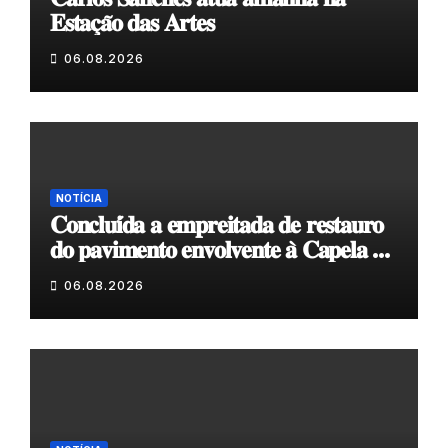
𝐄𝐬𝐭𝐚𝐜̧𝐚̃𝐨 𝐝𝐚𝐬 𝐀𝐫𝐭𝐞𝐬
06.08.2026
NOTÍCIA
𝐂𝐨𝐧𝐜𝐥𝐮𝐢́𝐝𝐚 𝐚 𝐞𝐦𝐩𝐫𝐞𝐢𝐭𝐚𝐝𝐚 𝐝𝐞 𝐫𝐞𝐬𝐭𝐚𝐮𝐫𝐨
𝐝𝐨 𝐩𝐚𝐯𝐢𝐦𝐞𝐧𝐭𝐨 𝐞𝐧𝐯𝐨𝐥𝐯𝐞𝐧𝐭𝐞 𝐚̀ 𝐂𝐚𝐩𝐞𝐥𝐚 𝐝𝐞
𝐂𝐨𝐯𝐚𝐬
06.08.2026