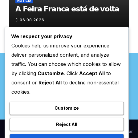
NOTÍCIA
𝗔 𝗙𝗲𝗶𝗿𝗮 𝗙𝗿𝗮𝗻𝗰𝗮 𝗲𝘀𝘁𝗮́ 𝗱𝗲 𝘃𝗼𝗹𝘁𝗮
06.08.2026
We respect your privacy
Cookies help us improve your experience,
deliver personalized content, and analyze
traffic. You can choose which cookies to allow
by clicking
Customize
. Click
Accept All
to
consent or
Reject All
to decline non-essential
Valpaços Online
cookies.
Customize
Reject All
Proudly powered by WordPress
|
Theme:
Newsup
by
Themeansar
.