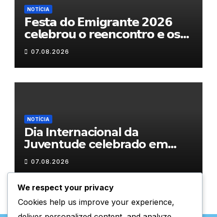
NOTÍCIA
𝗙𝗲𝘀𝘁𝗮 𝗱𝗼 𝗘𝗺𝗶𝗴𝗿𝗮𝗻𝘁𝗲 𝟮𝟬𝟮𝟲
𝗰𝗲𝗹𝗲𝗯𝗿𝗼𝘂 𝗼 𝗿𝗲𝗲𝗻𝗰𝗼𝗻𝘁𝗿𝗼 𝗲 𝗼𝘀
𝗹𝗮𝗰̧𝗼𝘀 𝗾𝘂𝗲 𝘂𝗻𝗲𝗺 𝗠𝘂𝗿𝗰̧𝗮
07.08.2026
NOTÍCIA
Dia Internacional da
Juventude celebrado em
Chaves com atividades
07.08.2026
gratuitas
We respect your privacy
Cookies help us improve your experience,
deliver personalized content, and analyze