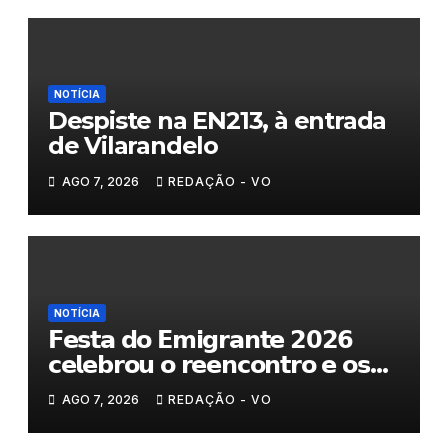
NOTÍCIA
Despiste na EN213, à entrada
de Vilarandelo
AGO 7, 2026
REDAÇÃO - VO
NOTÍCIA
𝗙𝗲𝘀𝘁𝗮 𝗱𝗼 𝗘𝗺𝗶𝗴𝗿𝗮𝗻𝘁𝗲 𝟮𝟬𝟮𝟲
𝗰𝗲𝗹𝗲𝗯𝗿𝗼𝘂 𝗼 𝗿𝗲𝗲𝗻𝗰𝗼𝗻𝘁𝗿𝗼 𝗲 𝗼𝘀
𝗹𝗮𝗰̧𝗼𝘀 𝗾𝘂𝗲 𝘂𝗻𝗲𝗺 𝗠𝘂𝗿𝗰̧𝗮
AGO 7, 2026
REDAÇÃO - VO