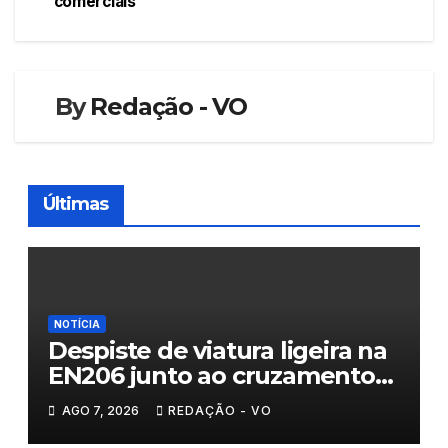
comerciais
artigos
By
Redação - VO
Últimas
NOTÍCIA
Despiste de viatura ligeira na
EN206 junto ao cruzamento
Fornos do Pinhal
AGO 7, 2026
REDAÇÃO - VO