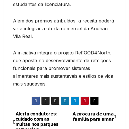
estudantes da licenciatura.
Além dos prémios atribuídos, a receita poderá
vir a integrar a oferta comercial da Auchan
Vila Real.
A iniciativa integra o projeto ReFOOD4North,
que aposta no desenvolvimento de refeições
funcionais para promover sistemas
alimentares mais sustentáveis e estilos de vida
mais saudáveis.
Alerta condutores:
𝗔̀ 𝗽𝗿𝗼𝗰𝘂𝗿𝗮 𝗱𝗲 𝘂𝗺𝗮
Navegação
cuidado com as
𝗳𝗮𝗺𝗶́𝗹𝗶𝗮 𝗽𝗮𝗿𝗮 𝗮𝗺𝗮𝗿
multas nos parques
de