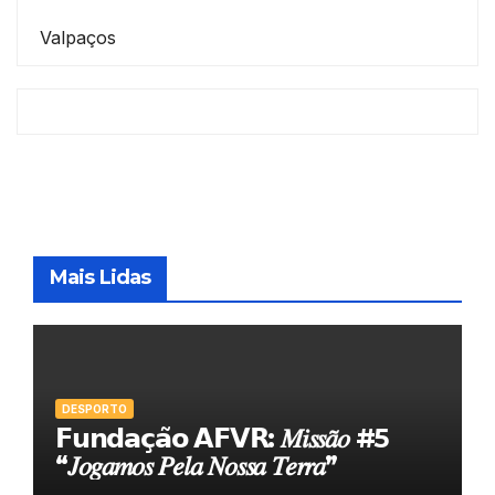
Valpaços
Mais Lidas
DESPORTO
𝗙𝘂𝗻𝗱𝗮𝗰̧𝗮̃𝗼 𝗔𝗙𝗩𝗥: 𝑀𝑖𝑠𝑠𝑎̃𝑜 #5
“𝐽𝑜𝑔𝑎𝑚𝑜𝑠 𝑃𝑒𝑙𝑎 𝑁𝑜𝑠𝑠𝑎 𝑇𝑒𝑟𝑟𝑎”