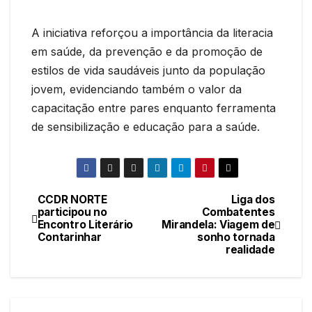
A iniciativa reforçou a importância da literacia
em saúde, da prevenção e da promoção de
estilos de vida saudáveis junto da população
jovem, evidenciando também o valor da
capacitação entre pares enquanto ferramenta
de sensibilização e educação para a saúde.
CCDR NORTE
Liga dos
Navegação
participou no
Combatentes
Encontro Literário
Mirandela: Viagem de
de
Contarinhar
sonho tornada
realidade
artigos