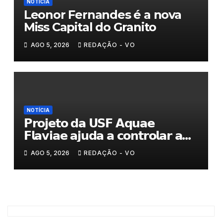
NOTÍCIA
Leonor Fernandes é a nova
Miss Capital do Granito
AGO 5, 2026
REDAÇÃO - VO
NOTÍCIA
𝗣𝗿𝗼𝗷𝗲𝘁𝗼 𝗱𝗮 𝗨𝗦𝗙 𝗔𝗾𝘂𝗮𝗲
𝗙𝗹𝗮𝘃𝗶𝗮𝗲 𝗮𝗷𝘂𝗱𝗮 𝗮 𝗰𝗼𝗻𝘁𝗿𝗼𝗹𝗮𝗿 𝗮
𝗮𝗻𝘀𝗶𝗲𝗱𝗮𝗱𝗲
AGO 5, 2026
REDAÇÃO - VO