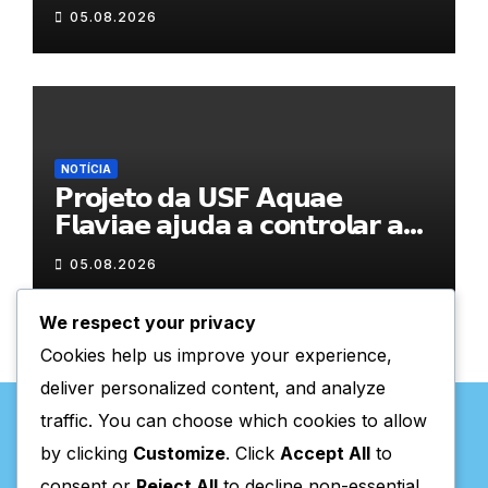
05.08.2026
NOTÍCIA
𝗣𝗿𝗼𝗷𝗲𝘁𝗼 𝗱𝗮 𝗨𝗦𝗙 𝗔𝗾𝘂𝗮𝗲
𝗙𝗹𝗮𝘃𝗶𝗮𝗲 𝗮𝗷𝘂𝗱𝗮 𝗮 𝗰𝗼𝗻𝘁𝗿𝗼𝗹𝗮𝗿 𝗮
𝗮𝗻𝘀𝗶𝗲𝗱𝗮𝗱𝗲
05.08.2026
We respect your privacy
Cookies help us improve your experience,
deliver personalized content, and analyze
traffic. You can choose which cookies to allow
by clicking
Customize
. Click
Accept All
to
consent or
Reject All
to decline non-essential