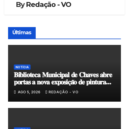
By
Redação - VO
Últimas
NOTÍCIA
𝐁𝐢𝐛𝐥𝐢𝐨𝐭𝐞𝐜𝐚 𝐌𝐮𝐧𝐢𝐜𝐢𝐩𝐚𝐥 𝐝𝐞 𝐂𝐡𝐚𝐯𝐞𝐬 𝐚𝐛𝐫𝐞
𝐩𝐨𝐫𝐭𝐚𝐬 𝐚 𝐧𝐨𝐯𝐚 𝐞𝐱𝐩𝐨𝐬𝐢𝐜̧𝐚̃𝐨 𝐝𝐞 𝐩𝐢𝐧𝐭𝐮𝐫𝐚
𝐝𝐮𝐫𝐚𝐧𝐭𝐞 𝐨 𝐦𝐞̂𝐬 𝐝𝐞 𝐚𝐠𝐨𝐬𝐭𝐨
AGO 5, 2026
REDAÇÃO - VO