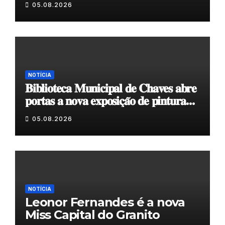
05.08.2026
NOTÍCIA
𝐁𝐢𝐛𝐥𝐢𝐨𝐭𝐞𝐜𝐚 𝐌𝐮𝐧𝐢𝐜𝐢𝐩𝐚𝐥 𝐝𝐞 𝐂𝐡𝐚𝐯𝐞𝐬 𝐚𝐛𝐫𝐞
𝐩𝐨𝐫𝐭𝐚𝐬 𝐚 𝐧𝐨𝐯𝐚 𝐞𝐱𝐩𝐨𝐬𝐢𝐜̧𝐚̃𝐨 𝐝𝐞 𝐩𝐢𝐧𝐭𝐮𝐫𝐚
𝐝𝐮𝐫𝐚𝐧𝐭𝐞 𝐨 𝐦𝐞̂𝐬 𝐝𝐞 𝐚𝐠𝐨𝐬𝐭𝐨
05.08.2026
NOTÍCIA
Leonor Fernandes é a nova
Miss Capital do Granito