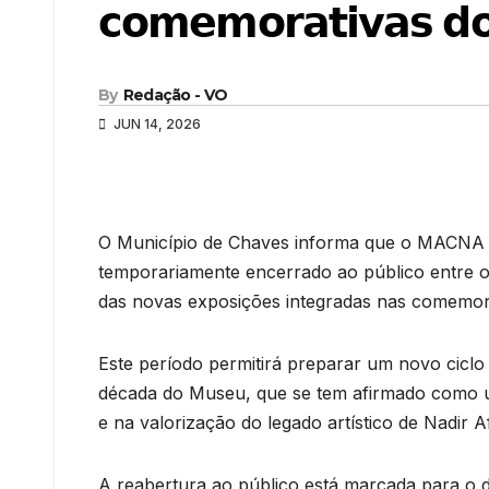
𝗰𝗼𝗺𝗲𝗺𝗼𝗿𝗮𝘁𝗶𝘃𝗮𝘀 𝗱𝗼 
By
Redação - VO
JUN 14, 2026
O Município de Chaves informa que o MACNA 
temporariamente encerrado ao público entre os
das novas exposições integradas nas comemora
Este período permitirá preparar um novo ciclo
década do Museu, que se tem afirmado como u
e na valorização do legado artístico de Nadir 
A reabertura ao público está marcada para o d