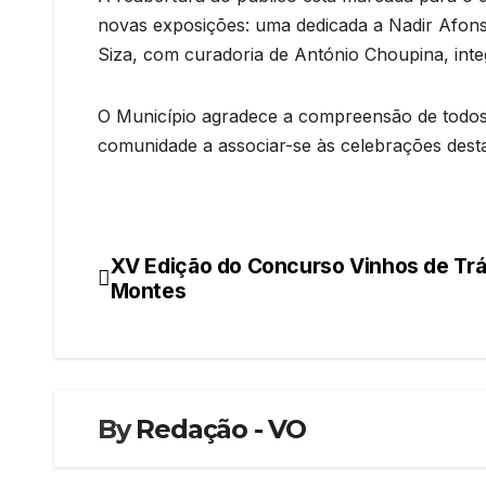
novas exposições: uma dedicada a Nadir Afonso
Siza, com curadoria de António Choupina, i
O Município agradece a compreensão de todos 
comunidade a associar-se às celebrações desta
XV Edição do Concurso Vinhos de Trá
Navegação
Montes
de
artigos
By
Redação - VO