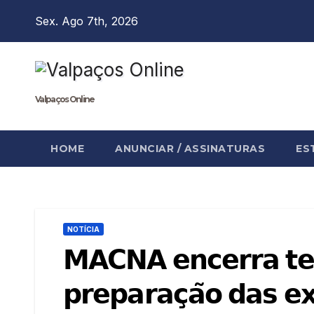
Skip
Sex. Ago 7th, 2026
to
content
Valpaços Online
HOME
ANUNCIAR / ASSINATURAS
ES
NOTÍCIA
𝗠𝗔𝗖𝗡𝗔 𝗲𝗻𝗰𝗲𝗿𝗿𝗮 𝘁𝗲
𝗽𝗿𝗲𝗽𝗮𝗿𝗮𝗰̧𝗮̃𝗼 𝗱𝗮𝘀 𝗲𝘅