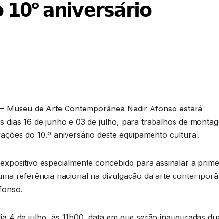
𝟭𝟬º 𝗮𝗻𝗶𝘃𝗲𝗿𝘀𝗮́𝗿𝗶𝗼
– Museu de Arte Contemporânea Nadir Afonso estará
 dias 16 de junho e 03 de julho, para trabalhos de monta
ções do 10.º aniversário deste equipamento cultural.
 expositivo especialmente concebido para assinalar a prime
ma referência nacional na divulgação da arte contempor
Afonso.
ia 4 de julho, às 11h00, data em que serão inauguradas du