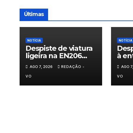
Últimas
NOTÍCIA
NOTÍCIA
Despiste de viatura
Desp
ligeira na EN206
à en
junto ao
Vila
AGO 7, 2026
REDAÇÃO -
AGO 7
cruzamento Fornos
do Pinhal
VO
VO