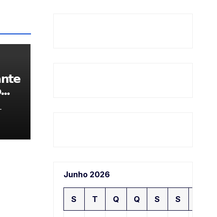
𝗻𝘁𝗲

-
Junho 2026
S
T
Q
Q
S
S
D