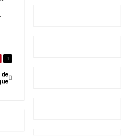
.
 de
gue