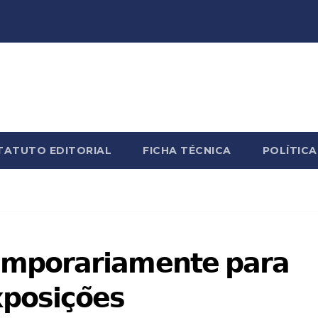
TATUTO EDITORIAL
FICHA TÉCNICA
POLÍTICA
𝗺𝗽𝗼𝗿𝗮𝗿𝗶𝗮𝗺𝗲𝗻𝘁𝗲 𝗽𝗮𝗿𝗮
𝗽𝗼𝘀𝗶𝗰̧𝗼̃𝗲𝘀