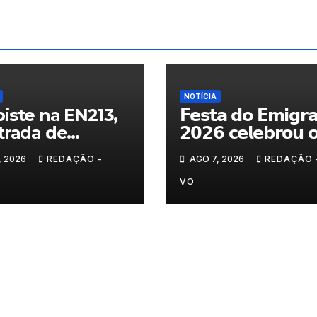
NOTÍCIA
iste na EN213,
𝗙𝗲𝘀𝘁𝗮 𝗱𝗼 𝗘𝗺𝗶𝗴𝗿
trada de
𝟮𝟬𝟮𝟲 𝗰𝗲𝗹𝗲𝗯𝗿𝗼𝘂 
randelo
𝗿𝗲𝗲𝗻𝗰𝗼𝗻𝘁𝗿𝗼 𝗲 𝗼𝘀
, 2026
REDAÇÃO -
AGO 7, 2026
REDAÇÃO 
𝗹𝗮𝗰̧𝗼𝘀 𝗾𝘂𝗲 𝘂𝗻𝗲𝗺
𝗠𝘂𝗿𝗰̧𝗮
VO