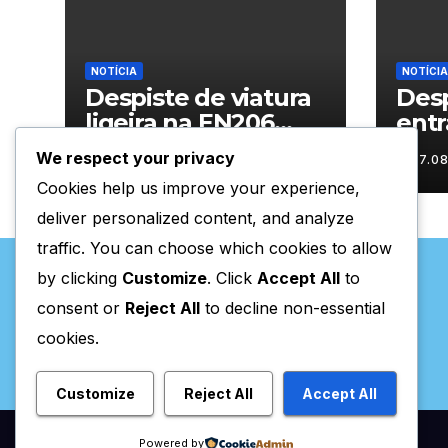
NOTÍCIA
NOTÍCIA
Despiste de viatura
Desp
ligeira na EN206
entr
junto ao
Vila
We respect your privacy
07.08.2026
07.0
cruzamento Fornos
Cookies help us improve your experience,
do Pinhal
deliver personalized content, and analyze
traffic. You can choose which cookies to allow
by clicking
Customize
. Click
Accept All
to
consent or
Reject All
to decline non-essential
cookies.
Valpaços Online
Customize
Reject All
Accept All
Powered by