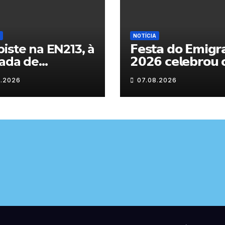
NOTÍCIA
iste na EN213, à
𝗙𝗲𝘀𝘁𝗮 𝗱𝗼 𝗘𝗺𝗶𝗴𝗿
ada de
𝟮𝟬𝟮𝟲 𝗰𝗲𝗹𝗲𝗯𝗿𝗼𝘂 
randelo
𝗿𝗲𝗲𝗻𝗰𝗼𝗻𝘁𝗿𝗼 𝗲 𝗼𝘀
8.2026
07.08.2026
𝗹𝗮𝗰̧𝗼𝘀 𝗾𝘂𝗲 𝘂𝗻𝗲
𝗠𝘂𝗿𝗰̧𝗮