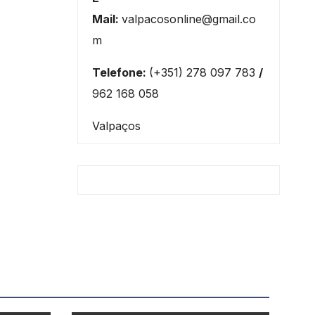
Mail:
valpacosonline@gmail.co
m
Telefone:
(+351) 278 097 783
/
962 168 058
Valpaços