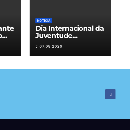
NOTÍCIA
𝗻𝘁𝗲
Dia Internacional da

Juventude
celebrado em
07.08.2026

Chaves com
atividades gratuitas