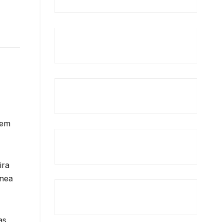
gem
ira
ânea
as