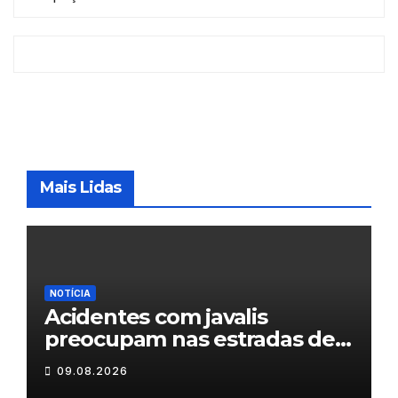
Mais Lidas
NOTÍCIA
Acidentes com javalis
preocupam nas estradas de
Trás-os-Montes
09.08.2026