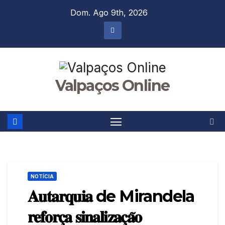
Skip
Dom. Ago 9th, 2026
to
content
Valpaços Online
NOTÍCIA
𝐀𝐮𝐭𝐚𝐫𝐪𝐮𝐢𝐚 de Mirandela
𝐫𝐞𝐟𝐨𝐫𝐜̧𝐚 𝐬𝐢𝐧𝐚𝐥𝐢𝐳𝐚𝐜̧𝐚̃𝐨