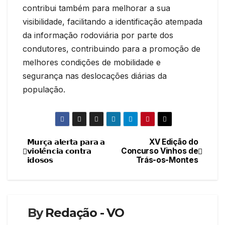
contribui também para melhorar a sua
visibilidade, facilitando a identificação atempada
da informação rodoviária por parte dos
condutores, contribuindo para a promoção de
melhores condições de mobilidade e
segurança nas deslocações diárias da
população.
𝗠𝘂𝗿𝗰̧𝗮 𝗮𝗹𝗲𝗿𝘁𝗮 𝗽𝗮𝗿𝗮 𝗮
XV Edição do
Navegação
𝘃𝗶𝗼𝗹𝗲̂𝗻𝗰𝗶𝗮 𝗰𝗼𝗻𝘁𝗿𝗮
Concurso Vinhos de
𝗶𝗱𝗼𝘀𝗼𝘀
Trás-os-Montes
de
artigos
By
Redação - VO