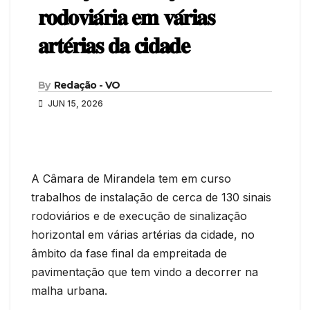
𝐫𝐨𝐝𝐨𝐯𝐢𝐚́𝐫𝐢𝐚 𝐞𝐦 𝐯𝐚́𝐫𝐢𝐚𝐬
𝐚𝐫𝐭𝐞́𝐫𝐢𝐚𝐬 𝐝𝐚 𝐜𝐢𝐝𝐚𝐝𝐞
By
Redação - VO
JUN 15, 2026
A Câmara de Mirandela tem em curso
trabalhos de instalação de cerca de 130 sinais
rodoviários e de execução de sinalização
horizontal em várias artérias da cidade, no
âmbito da fase final da empreitada de
pavimentação que tem vindo a decorrer na
malha urbana.