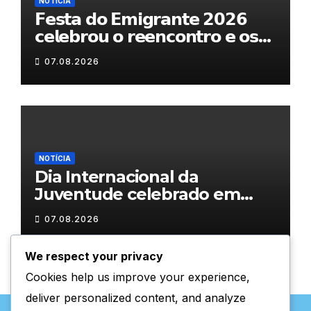
NOTÍCIA
𝗙𝗲𝘀𝘁𝗮 𝗱𝗼 𝗘𝗺𝗶𝗴𝗿𝗮𝗻𝘁𝗲 𝟮𝟬𝟮𝟲
𝗰𝗲𝗹𝗲𝗯𝗿𝗼𝘂 𝗼 𝗿𝗲𝗲𝗻𝗰𝗼𝗻𝘁𝗿𝗼 𝗲 𝗼𝘀
𝗹𝗮𝗰̧𝗼𝘀 𝗾𝘂𝗲 𝘂𝗻𝗲𝗺 𝗠𝘂𝗿𝗰̧𝗮
07.08.2026
NOTÍCIA
Dia Internacional da
Juventude celebrado em
Chaves com atividades
07.08.2026
gratuitas
We respect your privacy
Cookies help us improve your experience,
deliver personalized content, and analyze