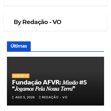
artigos
By
Redação - VO
Últimas
DESPORTO
𝗙𝘂𝗻𝗱𝗮𝗰̧𝗮̃𝗼 𝗔𝗙𝗩𝗥: 𝑀𝑖𝑠𝑠𝑎̃𝑜 #5
“𝐽𝑜𝑔𝑎𝑚𝑜𝑠 𝑃𝑒𝑙𝑎 𝑁𝑜𝑠𝑠𝑎 𝑇𝑒𝑟𝑟𝑎”
AGO 5, 2026
REDAÇÃO - VO