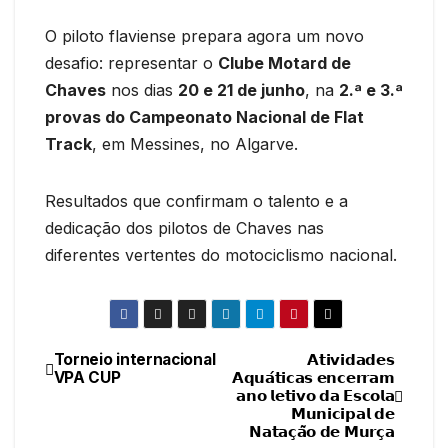
O piloto flaviense prepara agora um novo
desafio: representar o
Clube Motard de
Chaves
nos dias
20 e 21 de junho
, na
2.ª e 3.ª
provas do Campeonato Nacional de Flat
Track
, em Messines, no Algarve.
Resultados que confirmam o talento e a
dedicação dos pilotos de Chaves nas
diferentes vertentes do motociclismo nacional.
Torneio internacional
𝗔𝘁𝗶𝘃𝗶𝗱𝗮𝗱𝗲𝘀
Navegação
VPA CUP
𝗔𝗾𝘂𝗮́𝘁𝗶𝗰𝗮𝘀 𝗲𝗻𝗰𝗲𝗿𝗿𝗮𝗺
𝗮𝗻𝗼 𝗹𝗲𝘁𝗶𝘃𝗼 𝗱𝗮 𝗘𝘀𝗰𝗼𝗹𝗮
de
𝗠𝘂𝗻𝗶𝗰𝗶𝗽𝗮𝗹 𝗱𝗲
𝗡𝗮𝘁𝗮𝗰̧𝗮̃𝗼 𝗱𝗲 𝗠𝘂𝗿𝗰̧𝗮