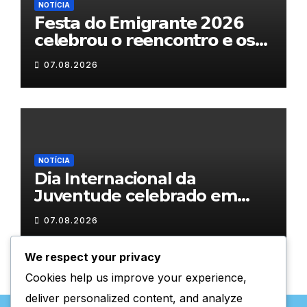
NOTÍCIA
𝗙𝗲𝘀𝘁𝗮 𝗱𝗼 𝗘𝗺𝗶𝗴𝗿𝗮𝗻𝘁𝗲 𝟮𝟬𝟮𝟲
𝗰𝗲𝗹𝗲𝗯𝗿𝗼𝘂 𝗼 𝗿𝗲𝗲𝗻𝗰𝗼𝗻𝘁𝗿𝗼 𝗲 𝗼𝘀
𝗹𝗮𝗰̧𝗼𝘀 𝗾𝘂𝗲 𝘂𝗻𝗲𝗺 𝗠𝘂𝗿𝗰̧𝗮
07.08.2026
NOTÍCIA
Dia Internacional da
Juventude celebrado em
Chaves com atividades
07.08.2026
gratuitas
We respect your privacy
Cookies help us improve your experience,
deliver personalized content, and analyze