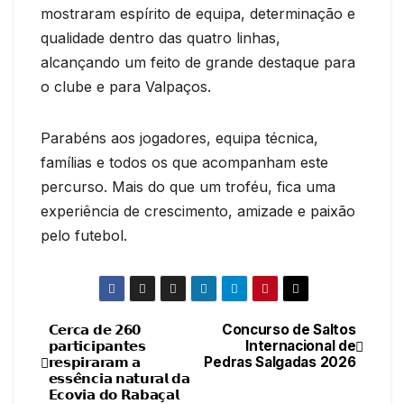
mostraram espírito de equipa, determinação e
qualidade dentro das quatro linhas,
alcançando um feito de grande destaque para
o clube e para Valpaços.
Parabéns aos jogadores, equipa técnica,
famílias e todos os que acompanham este
percurso. Mais do que um troféu, fica uma
experiência de crescimento, amizade e paixão
pelo futebol.
𝗖𝗲𝗿𝗰𝗮 𝗱𝗲 𝟮𝟲𝟬
Concurso de Saltos
Navegação
𝗽𝗮𝗿𝘁𝗶𝗰𝗶𝗽𝗮𝗻𝘁𝗲𝘀
Internacional de
𝗿𝗲𝘀𝗽𝗶𝗿𝗮𝗿𝗮𝗺 𝗮
Pedras Salgadas 2026
de
𝗲𝘀𝘀𝗲̂𝗻𝗰𝗶𝗮 𝗻𝗮𝘁𝘂𝗿𝗮𝗹 𝗱𝗮
𝗘𝗰𝗼𝘃𝗶𝗮 𝗱𝗼 𝗥𝗮𝗯𝗮𝗰̧𝗮𝗹