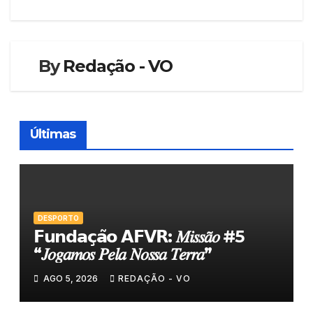
artigos
By
Redação - VO
Últimas
DESPORTO
𝗙𝘂𝗻𝗱𝗮𝗰̧𝗮̃𝗼 𝗔𝗙𝗩𝗥: 𝑀𝑖𝑠𝑠𝑎̃𝑜 #5
“𝐽𝑜𝑔𝑎𝑚𝑜𝑠 𝑃𝑒𝑙𝑎 𝑁𝑜𝑠𝑠𝑎 𝑇𝑒𝑟𝑟𝑎”
AGO 5, 2026
REDAÇÃO - VO