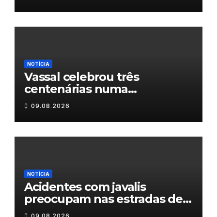
NOTÍCIA
Vassal celebrou três
centenárias numa
homenagem a um século de
09.08.2026
histórias
NOTÍCIA
Acidentes com javalis
preocupam nas estradas de
Trás-os-Montes
09.08.2026