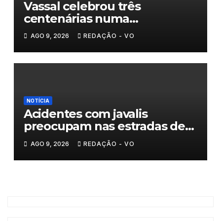
Vassal celebrou três
centenárias numa
homenagem a um século de
AGO 9, 2026
REDAÇÃO - VO
histórias
NOTÍCIA
Acidentes com javalis
preocupam nas estradas de
Trás-os-Montes
AGO 9, 2026
REDAÇÃO - VO