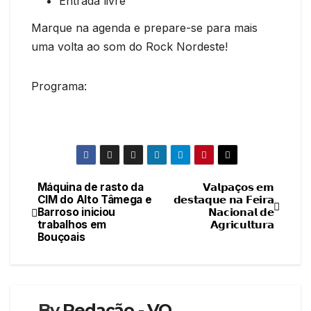
Entrada livre
Marque na agenda e prepare-se para mais
uma volta ao som do Rock Nordeste!
Programa:
Máquina de rasto da
𝗩𝗮𝗹𝗽𝗮ç𝗼𝘀 𝗲𝗺
Navegação
CIM do Alto Tâmega e
𝗱𝗲𝘀𝘁𝗮𝗾𝘂𝗲 𝗻𝗮 𝗙𝗲𝗶𝗿𝗮
Barroso iniciou
𝗡𝗮𝗰𝗶𝗼𝗻𝗮𝗹 𝗱𝗲
de
trabalhos em
𝗔𝗴𝗿𝗶𝗰𝘂𝗹𝘁𝘂𝗿𝗮
Bouçoais
artigos
By
Redação - VO