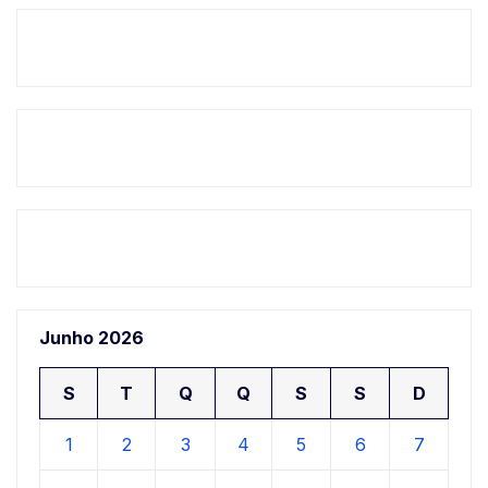
Junho 2026
S
T
Q
Q
S
S
D
1
2
3
4
5
6
7