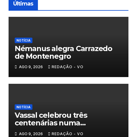
Últimas
NOTÍCIA
Némanus alegra Carrazedo
de Montenegro
AGO 9, 2026
REDAÇÃO - VO
NOTÍCIA
Vassal celebrou três
centenárias numa
homenagem a um século de
AGO 9, 2026
REDAÇÃO - VO