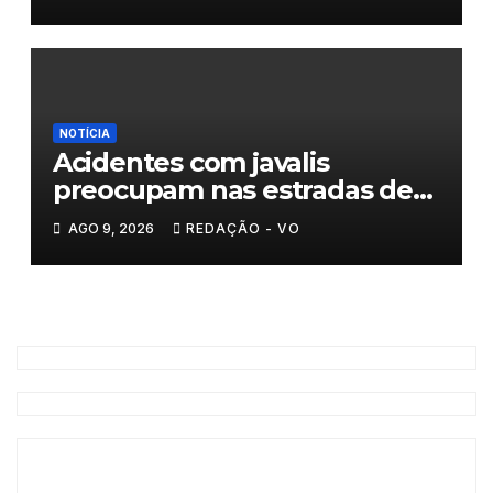
histórias
NOTÍCIA
Acidentes com javalis
preocupam nas estradas de
Trás-os-Montes
AGO 9, 2026
REDAÇÃO - VO