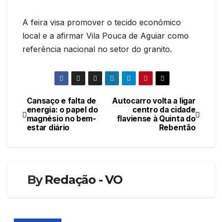
A feira visa promover o tecido económico
local e a afirmar Vila Pouca de Aguiar como
referência nacional no setor do granito.
Cansaço e falta de
Autocarro volta a ligar
Navegação
energia: o papel do
centro da cidade
magnésio no bem-
flaviense à Quinta do
de
estar diário
Rebentão
artigos
By
Redação - VO