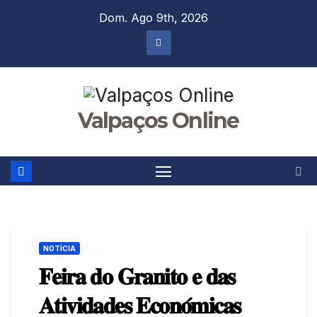
Skip
Dom. Ago 9th, 2026
to
content
Valpaços Online
NOTÍCIA
𝐅𝐞𝐢𝐫𝐚 𝐝𝐨 𝐆𝐫𝐚𝐧𝐢𝐭𝐨 𝐞 𝐝𝐚𝐬
𝐀𝐭𝐢𝐯𝐢𝐝𝐚𝐝𝐞𝐬 𝐄𝐜𝐨𝐧𝐨́𝐦𝐢𝐜𝐚𝐬