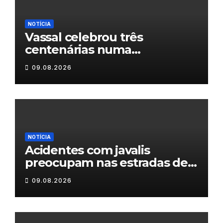
NOTÍCIA
Vassal celebrou três
centenárias numa
homenagem a um século de
09.08.2026
histórias
NOTÍCIA
Acidentes com javalis
preocupam nas estradas de
Trás-os-Montes
09.08.2026