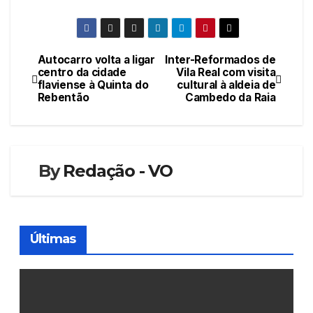
Autocarro volta a ligar
Inter-Reformados de
Navegação
centro da cidade
Vila Real com visita
flaviense à Quinta do
cultural à aldeia de
de
Rebentão
Cambedo da Raia
artigos
By
Redação - VO
Últimas