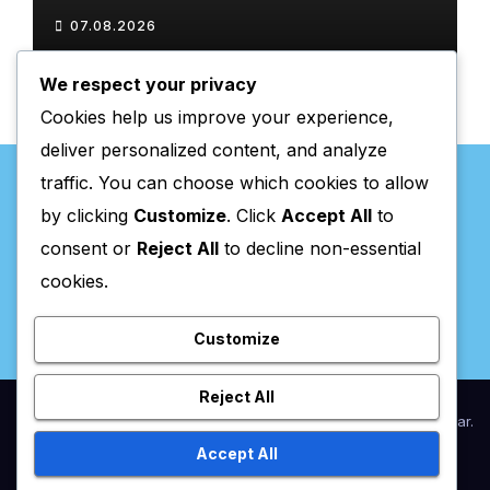
Fornos do Pinhal
07.08.2026
We respect your privacy
Cookies help us improve your experience,
deliver personalized content, and analyze
traffic. You can choose which cookies to allow
by clicking
Customize
. Click
Accept All
to
consent or
Reject All
to decline non-essential
Valpaços Online
cookies.
Customize
Reject All
Proudly powered by WordPress
|
Theme:
Newsup
by
Themeansar
.
Accept All
Home
Anunciar / Assinaturas
Estatuto Editorial
Ficha Técnica