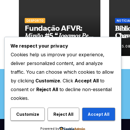
DESPORTO
NOTÍCIA
𝗙𝘂𝗻𝗱𝗮𝗰̧𝗮̃𝗼 𝗔𝗙𝗩𝗥:
𝐁𝐢𝐛𝐥𝐢
𝑀𝑖𝑠𝑠𝑎̃𝑜 #5 “𝐽𝑜𝑔𝑎𝑚𝑜𝑠 𝑃𝑒𝑙𝑎
𝐂𝐡𝐚𝐯
𝑁𝑜𝑠𝑠𝑎 𝑇𝑒𝑟𝑟𝑎”
𝐧𝐨𝐯𝐚 
We respect your privacy
05.08.2026
05.0
𝐝𝐮𝐫𝐚𝐧
Cookies help us improve your experience,
deliver personalized content, and analyze
traffic. You can choose which cookies to allow
by clicking
Customize
. Click
Accept All
to
consent or
Reject All
to decline non-essential
cookies.
Valpaços Online
Customize
Reject All
Accept All
Powered by