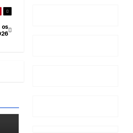
 os
026