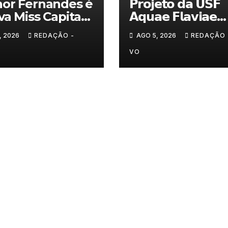
or Fernandes é
𝗣𝗿𝗼𝗷𝗲𝘁𝗼 𝗱𝗮 𝗨𝗦𝗙
va Miss Capital
𝗔𝗾𝘂𝗮𝗲 𝗙𝗹𝗮𝘃𝗶𝗮𝗲
ranito
𝗮𝗷𝘂𝗱𝗮 𝗮 𝗰𝗼𝗻𝘁𝗿𝗼𝗹𝗮
, 2026
REDAÇÃO -
AGO 5, 2026
REDAÇÃO 
𝗮𝗻𝘀𝗶𝗲𝗱𝗮𝗱𝗲
VO