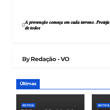
𝑨 𝒑𝒓𝒆𝒗𝒆𝒏𝒄̧𝒂̃𝒐 𝒄𝒐𝒎𝒆𝒄̧𝒂 𝒆𝒎 𝒄𝒂𝒅𝒂 𝒕𝒆𝒓𝒓𝒆𝒏𝒐. 𝑷𝒓𝒐𝒕𝒆𝒋𝒂
Navegação
𝒅𝒆 𝒕𝒐𝒅𝒐𝒔
de
artigos
By
Redação - VO
Últimas
NOTÍCIA
NOTÍCIA