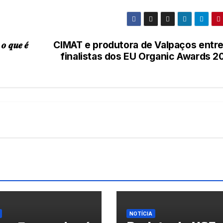
 𝒐 𝒒𝒖𝒆 𝒆́
CIMAT e produtora de Valpaços entre
finalistas dos EU Organic Awards 2
NOTÍCIA