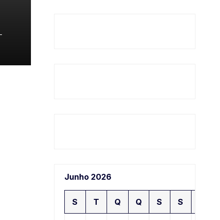
𝗿 𝗮
-
Junho 2026
S
T
Q
Q
S
S
D