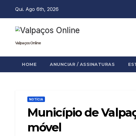
Skip
Qui. Ago 6th, 2026
to
content
Valpaços Online
HOME
ANUNCIAR / ASSINATURAS
ES
NOTÍCIA
Município de Valpaç
móvel