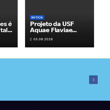
NOTÍCIA
es é
𝗣𝗿𝗼𝗷𝗲𝘁𝗼 𝗱𝗮 𝗨𝗦𝗙
tal
𝗔𝗾𝘂𝗮𝗲 𝗙𝗹𝗮𝘃𝗶𝗮𝗲
𝗮𝗷𝘂𝗱𝗮 𝗮 𝗰𝗼𝗻𝘁𝗿𝗼𝗹𝗮𝗿 𝗮
05.08.2026
𝗮𝗻𝘀𝗶𝗲𝗱𝗮𝗱𝗲