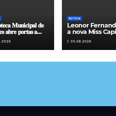
NOTÍCIA
𝐨𝐭𝐞𝐜𝐚 𝐌𝐮𝐧𝐢𝐜𝐢𝐩𝐚𝐥 𝐝𝐞
Leonor Fernand
𝐬 𝐚𝐛𝐫𝐞 𝐩𝐨𝐫𝐭𝐚𝐬 𝐚
a nova Miss Capi
𝐱𝐩𝐨𝐬𝐢𝐜̧𝐚̃𝐨 𝐝𝐞 𝐩𝐢𝐧𝐭𝐮𝐫𝐚
do Granito
8.2026
05.08.2026
𝐭𝐞 𝐨 𝐦𝐞̂𝐬 𝐝𝐞 𝐚𝐠𝐨𝐬𝐭𝐨