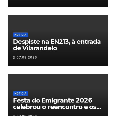
NOTÍCIA
Despiste na EN213, à entrada
de Vilarandelo
07.08.2026
NOTÍCIA
𝗙𝗲𝘀𝘁𝗮 𝗱𝗼 𝗘𝗺𝗶𝗴𝗿𝗮𝗻𝘁𝗲 𝟮𝟬𝟮𝟲
𝗰𝗲𝗹𝗲𝗯𝗿𝗼𝘂 𝗼 𝗿𝗲𝗲𝗻𝗰𝗼𝗻𝘁𝗿𝗼 𝗲 𝗼𝘀
𝗹𝗮𝗰̧𝗼𝘀 𝗾𝘂𝗲 𝘂𝗻𝗲𝗺 𝗠𝘂𝗿𝗰̧𝗮