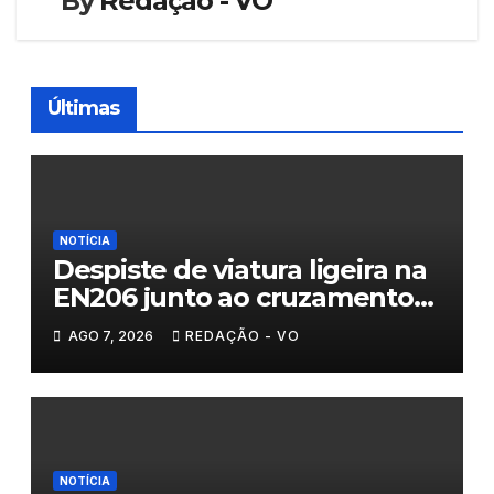
By
Redação - VO
Últimas
NOTÍCIA
Despiste de viatura ligeira na
EN206 junto ao cruzamento
Fornos do Pinhal
AGO 7, 2026
REDAÇÃO - VO
NOTÍCIA