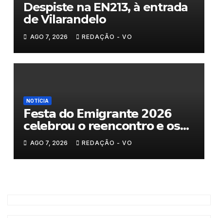
Despiste na EN213, à entrada
de Vilarandelo
AGO 7, 2026
REDAÇÃO - VO
NOTÍCIA
𝗙𝗲𝘀𝘁𝗮 𝗱𝗼 𝗘𝗺𝗶𝗴𝗿𝗮𝗻𝘁𝗲 𝟮𝟬𝟮𝟲
𝗰𝗲𝗹𝗲𝗯𝗿𝗼𝘂 𝗼 𝗿𝗲𝗲𝗻𝗰𝗼𝗻𝘁𝗿𝗼 𝗲 𝗼𝘀
𝗹𝗮𝗰̧𝗼𝘀 𝗾𝘂𝗲 𝘂𝗻𝗲𝗺 𝗠𝘂𝗿𝗰̧𝗮
AGO 7, 2026
REDAÇÃO - VO