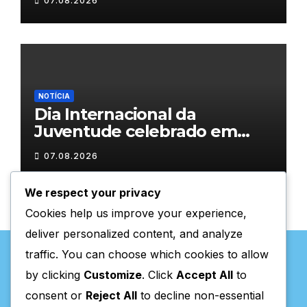
07.08.2026
NOTÍCIA
Dia Internacional da
Juventude celebrado em
Chaves com atividades
07.08.2026
gratuitas
We respect your privacy
Cookies help us improve your experience,
deliver personalized content, and analyze
traffic. You can choose which cookies to allow
by clicking
Customize
. Click
Accept All
to
consent or
Reject All
to decline non-essential