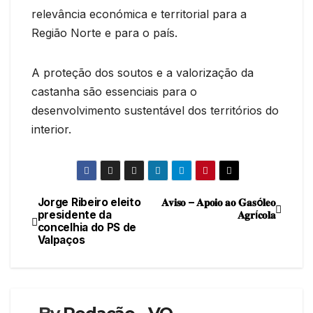
relevância económica e territorial para a
Região Norte e para o país.
A proteção dos soutos e a valorização da
castanha são essenciais para o
desenvolvimento sustentável dos territórios do
interior.
Jorge Ribeiro eleito
𝐀𝐯𝐢𝐬𝐨 – 𝐀𝐩𝐨𝐢𝐨 𝐚𝐨 𝐆𝐚𝐬ó𝐥𝐞𝐨
Navegação
presidente da
𝐀𝐠𝐫í𝐜𝐨𝐥𝐚
concelhia do PS de
de
Valpaços
artigos