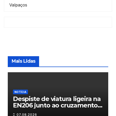
Valpaços
Mais Lidas
NOTÍCIA
Despiste de viatura ligeira na
EN206 junto ao cruzamento
Fornos do Pinhal
07.08.2026