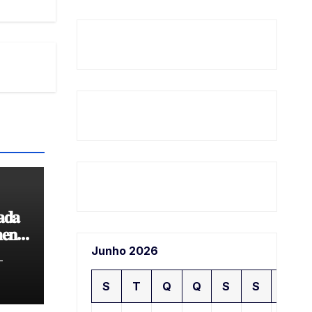
𝐚𝐝𝐚
𝐞𝐧𝐭𝐨
𝐝𝐞
Junho 2026
-
S
T
Q
Q
S
S
D