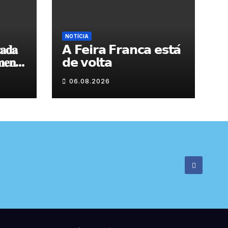
NOTÍCIA
𝐚𝐝𝐚
𝗔 𝗙𝗲𝗶𝗿𝗮 𝗙𝗿𝗮𝗻𝗰𝗮 𝗲𝘀𝘁𝗮́
𝐞𝐧𝐭𝐨
𝗱𝗲 𝘃𝗼𝗹𝘁𝗮
 𝐝𝐞
06.08.2026