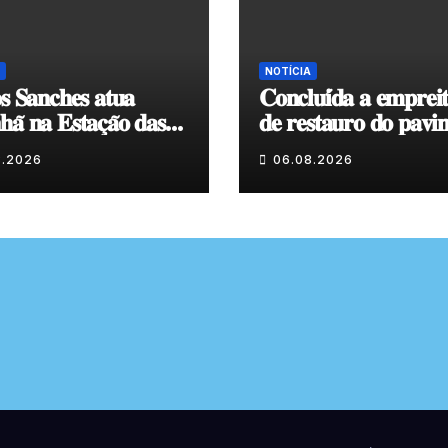
NOTÍCIA
𝐬 𝐒𝐚𝐧𝐜𝐡𝐞𝐬 𝐚𝐭𝐮𝐚
𝐂𝐨𝐧𝐜𝐥𝐮𝐢́𝐝𝐚 𝐚 𝐞𝐦𝐩𝐫𝐞𝐢
𝐚̃ 𝐧𝐚 𝐄𝐬𝐭𝐚𝐜̧𝐚̃𝐨 𝐝𝐚𝐬
𝐝𝐞 𝐫𝐞𝐬𝐭𝐚𝐮𝐫𝐨 𝐝𝐨 𝐩𝐚𝐯𝐢
𝐞𝐧𝐯𝐨𝐥𝐯𝐞𝐧𝐭𝐞 𝐚̀ 𝐂𝐚𝐩𝐞𝐥𝐚
8.2026
06.08.2026
𝐂𝐨𝐯𝐚𝐬