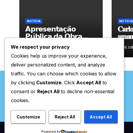
NOTÍCIA
NOTÍCIA
𝗔𝗽𝗿𝗲𝘀𝗲𝗻𝘁𝗮𝗰̧𝗮̃𝗼
𝐂𝐚𝐫𝐥𝐨
𝗣𝘂́𝗯𝗹𝗶𝗰𝗮 𝗱𝗮 𝗢𝗯𝗿𝗮
𝐚𝐦𝐚𝐧𝐡
“𝗣𝗿𝗼𝗰𝘂𝗿𝗼 𝗮
𝐀𝐫𝐭𝐞𝐬
We respect your privacy
06.08.2026
06.0
𝗙𝗲𝗹𝗶𝗰𝗶𝗱𝗮𝗱𝗲 𝗲 𝗲𝗹𝗮
Cookies help us improve your experience,
𝗺𝗼𝗿𝗮 𝗰𝗼𝗺𝗶𝗴𝗼”
deliver personalized content, and analyze
traffic. You can choose which cookies to allow
by clicking
Customize
. Click
Accept All
to
consent or
Reject All
to decline non-essential
cookies.
Valpaços Online
Customize
Reject All
Accept All
Powered by