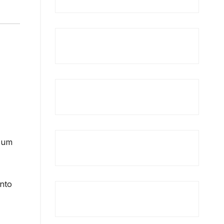
, um
nto