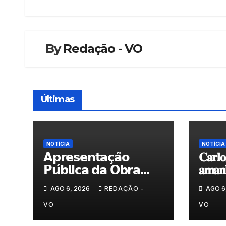
artigos
By
Redação - VO
Últimas
NOTÍCIA
NOTÍCIA
𝗔𝗽𝗿𝗲𝘀𝗲𝗻𝘁𝗮𝗰̧𝗮̃𝗼
𝐂𝐚𝐫𝐥𝐨
𝗣𝘂́𝗯𝗹𝗶𝗰𝗮 𝗱𝗮 𝗢𝗯𝗿𝗮
𝐚𝐦𝐚𝐧𝐡
“𝗣𝗿𝗼𝗰𝘂𝗿𝗼 𝗮
𝐀𝐫𝐭𝐞𝐬
AGO 6, 2026
REDAÇÃO -
AGO 6
𝗙𝗲𝗹𝗶𝗰𝗶𝗱𝗮𝗱𝗲 𝗲 𝗲𝗹𝗮
𝗺𝗼𝗿𝗮 𝗰𝗼𝗺𝗶𝗴𝗼”
VO
VO