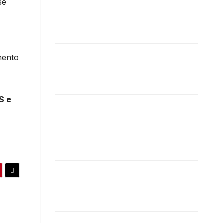
se
mento
S e