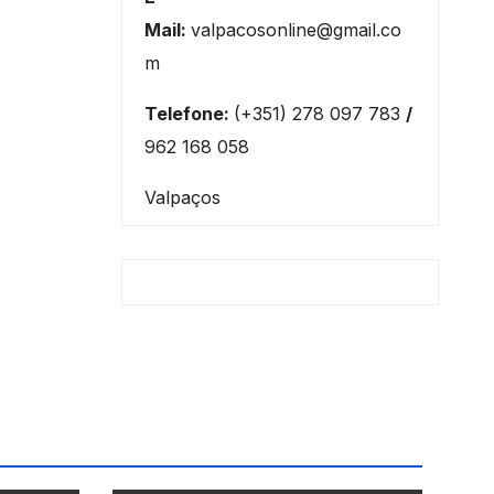
Mail:
valpacosonline@gmail.co
m
Telefone:
(+351) 278 097 783
/
962 168 058
Valpaços