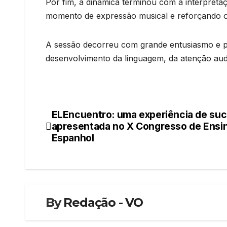
Por fim, a dinâmica terminou com a interpret
momento de expressão musical e reforçando o 
A sessão decorreu com grande entusiasmo e pa
desenvolvimento da linguagem, da atenção audi
ELEncuentro: uma experiência de su
Navegação
apresentada no X Congresso de Ensi
de
Espanhol
artigos
By
Redação - VO