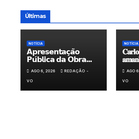
Últimas
NOTÍCIA
NOTÍCIA
𝗔𝗽𝗿𝗲𝘀𝗲𝗻𝘁𝗮𝗰̧𝗮̃𝗼
𝐂𝐚𝐫𝐥𝐨
𝗣𝘂́𝗯𝗹𝗶𝗰𝗮 𝗱𝗮 𝗢𝗯𝗿𝗮
𝐚𝐦𝐚𝐧𝐡
“𝗣𝗿𝗼𝗰𝘂𝗿𝗼 𝗮
𝐀𝐫𝐭𝐞𝐬
AGO 6, 2026
REDAÇÃO -
AGO 6
𝗙𝗲𝗹𝗶𝗰𝗶𝗱𝗮𝗱𝗲 𝗲 𝗲𝗹𝗮
𝗺𝗼𝗿𝗮 𝗰𝗼𝗺𝗶𝗴𝗼”
VO
VO