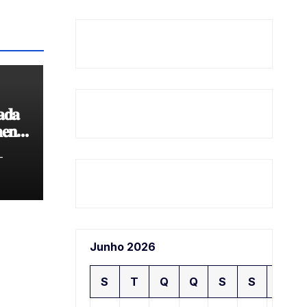
𝐚𝐝𝐚
𝐞𝐧𝐭𝐨
𝐝𝐞
-
Junho 2026
S
T
Q
Q
S
S
D