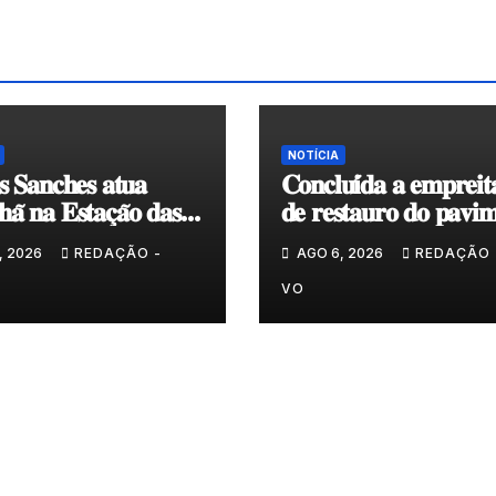
NOTÍCIA
𝐬 𝐒𝐚𝐧𝐜𝐡𝐞𝐬 𝐚𝐭𝐮𝐚
𝐂𝐨𝐧𝐜𝐥𝐮𝐢́𝐝𝐚 𝐚 𝐞𝐦𝐩𝐫𝐞𝐢𝐭
𝐚̃ 𝐧𝐚 𝐄𝐬𝐭𝐚𝐜̧𝐚̃𝐨 𝐝𝐚𝐬
𝐝𝐞 𝐫𝐞𝐬𝐭𝐚𝐮𝐫𝐨 𝐝𝐨 𝐩𝐚𝐯𝐢𝐦
𝐞𝐧𝐯𝐨𝐥𝐯𝐞𝐧𝐭𝐞 𝐚̀ 𝐂𝐚𝐩𝐞𝐥𝐚 
, 2026
REDAÇÃO -
AGO 6, 2026
REDAÇÃO 
𝐂𝐨𝐯𝐚𝐬
VO