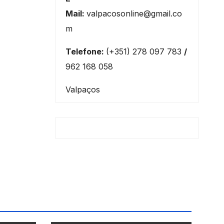
Mail:
valpacosonline@gmail.co
m
Telefone:
(+351) 278 097 783
/
962 168 058
Valpaços