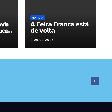
NOTÍCIA
𝐚𝐝𝐚
𝗔 𝗙𝗲𝗶𝗿𝗮 𝗙𝗿𝗮𝗻𝗰𝗮 𝗲𝘀𝘁𝗮́
𝐞𝐧𝐭𝐨
𝗱𝗲 𝘃𝗼𝗹𝘁𝗮
 𝐝𝐞
06.08.2026