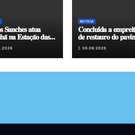
NOTÍCIA
𝐬 𝐒𝐚𝐧𝐜𝐡𝐞𝐬 𝐚𝐭𝐮𝐚
𝐂𝐨𝐧𝐜𝐥𝐮𝐢́𝐝𝐚 𝐚 𝐞𝐦𝐩𝐫𝐞𝐢
𝐚̃ 𝐧𝐚 𝐄𝐬𝐭𝐚𝐜̧𝐚̃𝐨 𝐝𝐚𝐬
𝐝𝐞 𝐫𝐞𝐬𝐭𝐚𝐮𝐫𝐨 𝐝𝐨 𝐩𝐚𝐯𝐢
𝐞𝐧𝐯𝐨𝐥𝐯𝐞𝐧𝐭𝐞 𝐚̀ 𝐂𝐚𝐩𝐞𝐥𝐚
8.2026
06.08.2026
𝐂𝐨𝐯𝐚𝐬