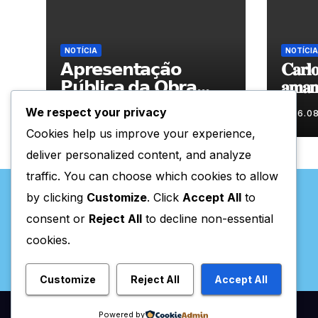
NOTÍCIA
NOTÍCIA
𝗔𝗽𝗿𝗲𝘀𝗲𝗻𝘁𝗮𝗰̧𝗮̃𝗼
𝐂𝐚𝐫𝐥𝐨
𝗣𝘂́𝗯𝗹𝗶𝗰𝗮 𝗱𝗮 𝗢𝗯𝗿𝗮
𝐚𝐦𝐚𝐧𝐡
“𝗣𝗿𝗼𝗰𝘂𝗿𝗼 𝗮
𝐀𝐫𝐭𝐞𝐬
We respect your privacy
06.08.2026
06.0
𝗙𝗲𝗹𝗶𝗰𝗶𝗱𝗮𝗱𝗲 𝗲 𝗲𝗹𝗮
Cookies help us improve your experience,
𝗺𝗼𝗿𝗮 𝗰𝗼𝗺𝗶𝗴𝗼”
deliver personalized content, and analyze
traffic. You can choose which cookies to allow
by clicking
Customize
. Click
Accept All
to
consent or
Reject All
to decline non-essential
cookies.
Valpaços Online
Customize
Reject All
Accept All
Powered by