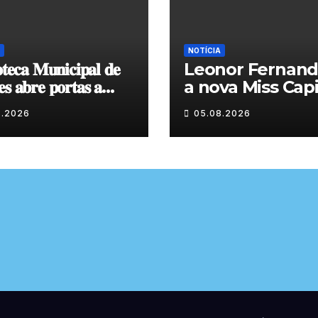
NOTÍCIA
𝐨𝐭𝐞𝐜𝐚 𝐌𝐮𝐧𝐢𝐜𝐢𝐩𝐚𝐥 𝐝𝐞
Leonor Fernand
𝐬 𝐚𝐛𝐫𝐞 𝐩𝐨𝐫𝐭𝐚𝐬 𝐚
a nova Miss Capi
𝐱𝐩𝐨𝐬𝐢𝐜̧𝐚̃𝐨 𝐝𝐞 𝐩𝐢𝐧𝐭𝐮𝐫𝐚
do Granito
8.2026
05.08.2026
𝐭𝐞 𝐨 𝐦𝐞̂𝐬 𝐝𝐞 𝐚𝐠𝐨𝐬𝐭𝐨