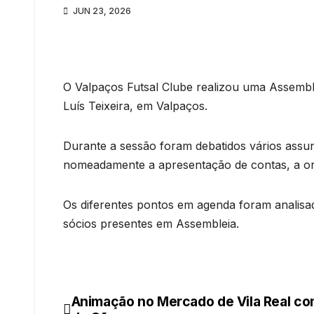
JUN 23, 2026
O Valpaços Futsal Clube realizou uma Assemble
Luís Teixeira, em Valpaços.
Durante a sessão foram debatidos vários assun
nomeadamente a apresentação de contas, a org
Os diferentes pontos em agenda foram analisad
sócios presentes em Assembleia.
Animação no Mercado de Vila Real c
Navegação