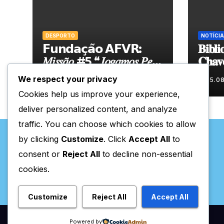
DESPORTO
NOTÍCIA
𝗙𝘂𝗻𝗱𝗮𝗰̧𝗮̃𝗼 𝗔𝗙𝗩𝗥:
𝐁𝐢𝐛𝐥𝐢
𝑀𝑖𝑠𝑠𝑎̃𝑜 #5 “𝐽𝑜𝑔𝑎𝑚𝑜𝑠 𝑃𝑒𝑙𝑎
𝐂𝐡𝐚𝐯
𝑁𝑜𝑠𝑠𝑎 𝑇𝑒𝑟𝑟𝑎”
𝐧𝐨𝐯𝐚 
We respect your privacy
05.08.2026
05.0
𝐝𝐮𝐫𝐚𝐧
Cookies help us improve your experience,
deliver personalized content, and analyze
traffic. You can choose which cookies to allow
by clicking
Customize
. Click
Accept All
to
consent or
Reject All
to decline non-essential
cookies.
Valpaços Online
Customize
Reject All
Accept All
Powered by