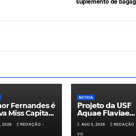
suplemento de baga
NOTÍCIA
or Fernandes é
𝗣𝗿𝗼𝗷𝗲𝘁𝗼 𝗱𝗮 𝗨𝗦𝗙
va Miss Capital
𝗔𝗾𝘂𝗮𝗲 𝗙𝗹𝗮𝘃𝗶𝗮𝗲
ranito
𝗮𝗷𝘂𝗱𝗮 𝗮 𝗰𝗼𝗻𝘁𝗿𝗼𝗹𝗮
, 2026
REDAÇÃO -
AGO 5, 2026
REDAÇÃO 
𝗮𝗻𝘀𝗶𝗲𝗱𝗮𝗱𝗲
VO