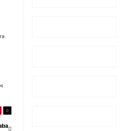
ra
os
aba