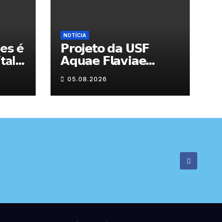
NOTÍCIA
es é
𝗣𝗿𝗼𝗷𝗲𝘁𝗼 𝗱𝗮 𝗨𝗦𝗙
tal
𝗔𝗾𝘂𝗮𝗲 𝗙𝗹𝗮𝘃𝗶𝗮𝗲
𝗮𝗷𝘂𝗱𝗮 𝗮 𝗰𝗼𝗻𝘁𝗿𝗼𝗹𝗮𝗿 𝗮
05.08.2026
𝗮𝗻𝘀𝗶𝗲𝗱𝗮𝗱𝗲