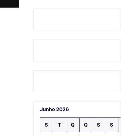
Junho 2026
S
T
Q
Q
S
S
D