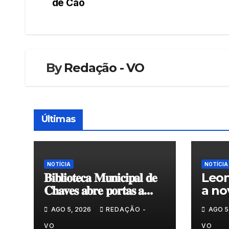
de Cão
de
artigos
By
Redação - VO
Últimas
NOTÍCIA
NOTÍCIA
𝐁𝐢𝐛𝐥𝐢𝐨𝐭𝐞𝐜𝐚 𝐌𝐮𝐧𝐢𝐜𝐢𝐩𝐚𝐥 𝐝𝐞
Leon
𝐂𝐡𝐚𝐯𝐞𝐬 𝐚𝐛𝐫𝐞 𝐩𝐨𝐫𝐭𝐚𝐬 𝐚
a no
𝐧𝐨𝐯𝐚 𝐞𝐱𝐩𝐨𝐬𝐢𝐜̧𝐚̃𝐨 𝐝𝐞
do G
AGO 5, 2026
REDAÇÃO -
AGO 5
𝐩𝐢𝐧𝐭𝐮𝐫𝐚 𝐝𝐮𝐫𝐚𝐧𝐭𝐞 𝐨 𝐦𝐞̂𝐬 𝐝𝐞
𝐚𝐠𝐨𝐬𝐭𝐨
VO
VO