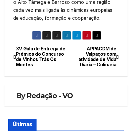
o Alto Tâmega e Barroso como uma região
cada vez mais ligada às dinâmicas europeias
de educação, formação e cooperação.
XV Gala de Entrega de
APPACDM de
Navegação
Prémios do Concurso
Valpaços com
de Vinhos Trás Os
atividade de Vida
de
Montes
Diária – Culinária
artigos
By
Redação - VO
Últimas