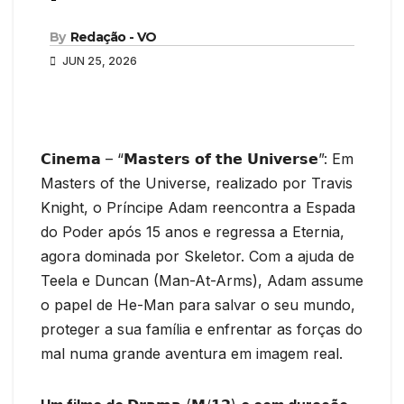
By
Redação - VO
JUN 25, 2026
𝗖𝗶𝗻𝗲𝗺𝗮 – “𝗠𝗮𝘀𝘁𝗲𝗿𝘀 𝗼𝗳 𝘁𝗵𝗲 𝗨𝗻𝗶𝘃𝗲𝗿𝘀𝗲”: Em
Masters of the Universe, realizado por Travis
Knight, o Príncipe Adam reencontra a Espada
do Poder após 15 anos e regressa a Eternia,
agora dominada por Skeletor. Com a ajuda de
Teela e Duncan (Man-At-Arms), Adam assume
o papel de He-Man para salvar o seu mundo,
proteger a sua família e enfrentar as forças do
mal numa grande aventura em imagem real.