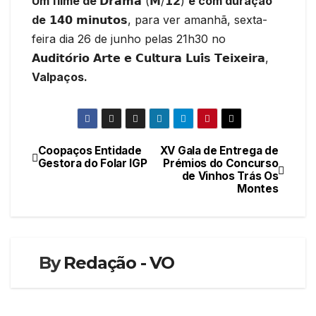
Um filme de
𝗗𝗿𝗮𝗺𝗮 (𝗠/𝟭𝟮)
e com duração
de
𝟭𝟰𝟬 𝗺𝗶𝗻𝘂𝘁𝗼𝘀, para ver amanhã, sexta-
feira dia 26 de junho pelas 21h30 no
𝗔𝘂𝗱𝗶𝘁𝗼́𝗿𝗶𝗼 𝗔𝗿𝘁𝗲 𝗲 𝗖𝘂𝗹𝘁𝘂𝗿𝗮 𝗟𝘂𝗶́𝘀 𝗧𝗲𝗶𝘅𝗲𝗶𝗿𝗮,
Valpaços.
Coopaços Entidade
XV Gala de Entrega de
Navegação
Gestora do Folar IGP
Prémios do Concurso
de Vinhos Trás Os
de
Montes
artigos
By
Redação - VO