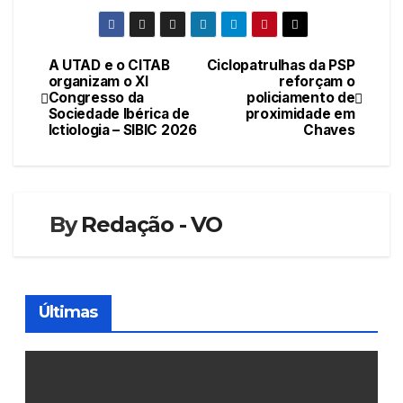
A UTAD e o CITAB
Ciclopatrulhas da PSP
Navegação
organizam o XI
reforçam o
Congresso da
policiamento de
de
Sociedade Ibérica de
proximidade em
Ictiologia – SIBIC 2026
Chaves
artigos
By
Redação - VO
Últimas