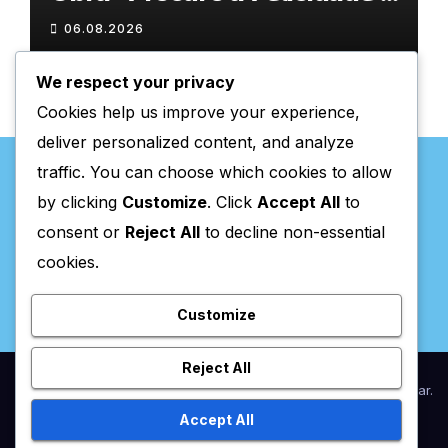
𝗲𝗹𝗮 𝗺𝗼𝗿𝗮 𝗰𝗼𝗺𝗶𝗴𝗼”
06.08.2026
We respect your privacy
Cookies help us improve your experience,
deliver personalized content, and analyze
traffic. You can choose which cookies to allow
by clicking
Customize
. Click
Accept All
to
consent or
Reject All
to decline non-essential
Valpaços Online
cookies.
Customize
Reject All
Proudly powered by WordPress
|
Theme:
Newsup
by
Themeansar
.
Accept All
Home
Anunciar / Assinaturas
Estatuto Editorial
Ficha Técnica