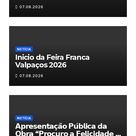
motas em Chaves
07.08.2026
NOTÍCIA
Inicio da Feira Franca
Valpaços 2026
07.08.2026
NOTÍCIA
𝗔𝗽𝗿𝗲𝘀𝗲𝗻𝘁𝗮𝗰̧𝗮̃𝗼 𝗣𝘂́𝗯𝗹𝗶𝗰𝗮 𝗱𝗮
𝗢𝗯𝗿𝗮 “𝗣𝗿𝗼𝗰𝘂𝗿𝗼 𝗮 𝗙𝗲𝗹𝗶𝗰𝗶𝗱𝗮𝗱𝗲 𝗲