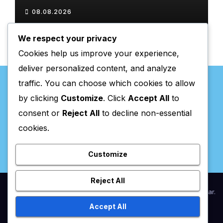
08.08.2026
We respect your privacy
Cookies help us improve your experience,
deliver personalized content, and analyze
traffic. You can choose which cookies to allow
by clicking
Customize
. Click
Accept All
to
consent or
Reject All
to decline non-essential
Valpaços Online
cookies.
Customize
Reject All
Proudly powered by WordPress
|
Theme:
Newsup
by
Themeansar
.
Accept All
Home
Anunciar / Assinaturas
Estatuto Editorial
Ficha Técnica