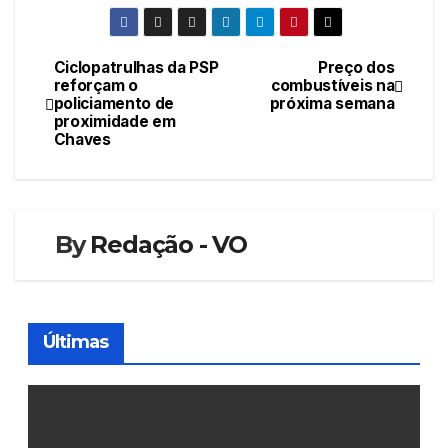
Ciclopatrulhas da PSP
Preço dos
Navegação
reforçam o
combustíveis na
policiamento de
próxima semana
de
proximidade em
Chaves
artigos
By
Redação - VO
Últimas