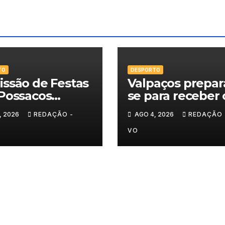
TO
DESPORTO
ssão de Festas
Valpaços prepar
Possacos
se para receber 
ita finalistas do
Super Enduro
, 2026
REDAÇÃO -
AGO 4, 2026
REDAÇÃO 
eio de Sueca
VO