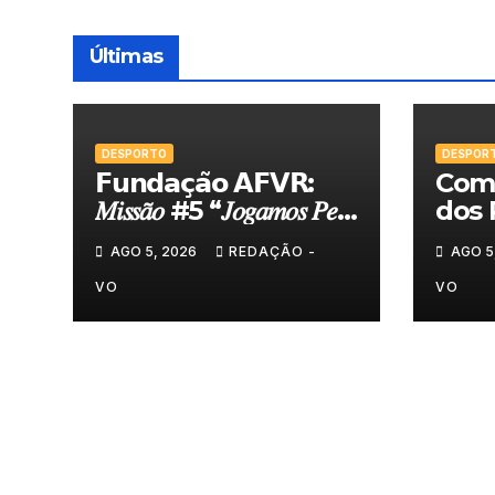
Últimas
DESPORTO
DESPOR
𝗙𝘂𝗻𝗱𝗮𝗰̧𝗮̃𝗼 𝗔𝗙𝗩𝗥:
Comi
𝑀𝑖𝑠𝑠𝑎̃𝑜 #5 “𝐽𝑜𝑔𝑎𝑚𝑜𝑠 𝑃𝑒𝑙𝑎
dos 
𝑁𝑜𝑠𝑠𝑎 𝑇𝑒𝑟𝑟𝑎”
felic
AGO 5, 2026
REDAÇÃO -
AGO 5
Torn
VO
VO