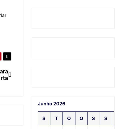
iar
ara
rta
Junho 2026
S
T
Q
Q
S
S
D