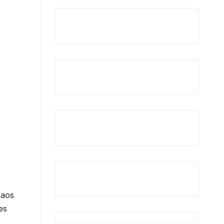
 aos
es