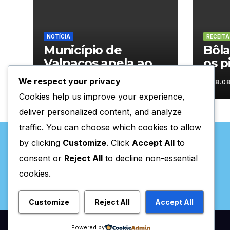
NOTÍCIA
RECEITA
Município de
Bôla
Valpaços apela ao
os p
consumo
We respect your privacy
08.08.2026
08.0
responsável de
Cookies help us improve your experience,
água
deliver personalized content, and analyze
traffic. You can choose which cookies to allow
by clicking
Customize
. Click
Accept All
to
consent or
Reject All
to decline non-essential
cookies.
Valpaços Online
Customize
Reject All
Accept All
Powered by