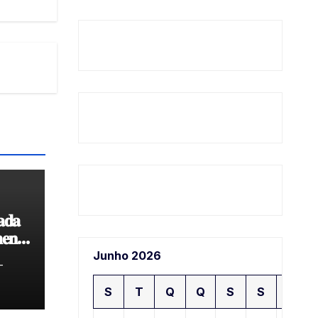
𝐚𝐝𝐚
𝐞𝐧𝐭𝐨
𝐝𝐞
Junho 2026
-
S
T
Q
Q
S
S
D