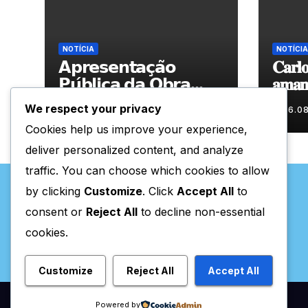
NOTÍCIA
NOTÍCIA
𝗔𝗽𝗿𝗲𝘀𝗲𝗻𝘁𝗮𝗰̧𝗮̃𝗼
𝐂𝐚𝐫𝐥𝐨
𝗣𝘂́𝗯𝗹𝗶𝗰𝗮 𝗱𝗮 𝗢𝗯𝗿𝗮
𝐚𝐦𝐚𝐧𝐡
“𝗣𝗿𝗼𝗰𝘂𝗿𝗼 𝗮
𝐀𝐫𝐭𝐞𝐬
We respect your privacy
06.08.2026
06.0
𝗙𝗲𝗹𝗶𝗰𝗶𝗱𝗮𝗱𝗲 𝗲 𝗲𝗹𝗮
Cookies help us improve your experience,
𝗺𝗼𝗿𝗮 𝗰𝗼𝗺𝗶𝗴𝗼”
deliver personalized content, and analyze
traffic. You can choose which cookies to allow
by clicking
Customize
. Click
Accept All
to
consent or
Reject All
to decline non-essential
cookies.
Valpaços Online
Customize
Reject All
Accept All
Powered by