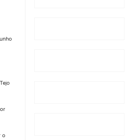
junho
Tejo
lor
r o