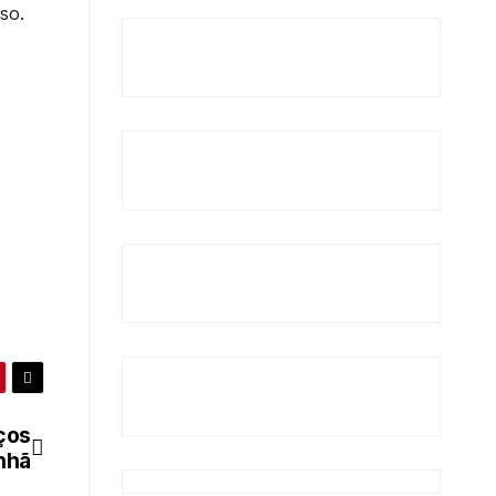
so.
ços
nhã