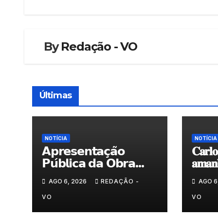
artigos
By
Redação - VO
Últimas
NOTÍCIA
NOTÍCIA
𝗔𝗽𝗿𝗲𝘀𝗲𝗻𝘁𝗮𝗰̧𝗮̃𝗼
𝐂𝐚𝐫𝐥𝐨
𝗣𝘂́𝗯𝗹𝗶𝗰𝗮 𝗱𝗮 𝗢𝗯𝗿𝗮
𝐚𝐦𝐚𝐧𝐡
“𝗣𝗿𝗼𝗰𝘂𝗿𝗼 𝗮
𝐀𝐫𝐭𝐞𝐬
AGO 6, 2026
REDAÇÃO -
AGO 6
𝗙𝗲𝗹𝗶𝗰𝗶𝗱𝗮𝗱𝗲 𝗲 𝗲𝗹𝗮
𝗺𝗼𝗿𝗮 𝗰𝗼𝗺𝗶𝗴𝗼”
VO
VO