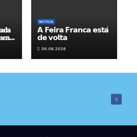
NOTÍCIA
𝐚𝐝𝐚
𝗔 𝗙𝗲𝗶𝗿𝗮 𝗙𝗿𝗮𝗻𝗰𝗮 𝗲𝘀𝘁𝗮́
𝐞𝐧𝐭𝐨
𝗱𝗲 𝘃𝗼𝗹𝘁𝗮
 𝐝𝐞
06.08.2026