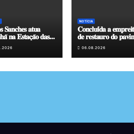
NOTÍCIA
𝐬 𝐒𝐚𝐧𝐜𝐡𝐞𝐬 𝐚𝐭𝐮𝐚
𝐂𝐨𝐧𝐜𝐥𝐮𝐢́𝐝𝐚 𝐚 𝐞𝐦𝐩𝐫𝐞𝐢
𝐚̃ 𝐧𝐚 𝐄𝐬𝐭𝐚𝐜̧𝐚̃𝐨 𝐝𝐚𝐬
𝐝𝐞 𝐫𝐞𝐬𝐭𝐚𝐮𝐫𝐨 𝐝𝐨 𝐩𝐚𝐯𝐢
𝐞𝐧𝐯𝐨𝐥𝐯𝐞𝐧𝐭𝐞 𝐚̀ 𝐂𝐚𝐩𝐞𝐥𝐚
8.2026
06.08.2026
𝐂𝐨𝐯𝐚𝐬