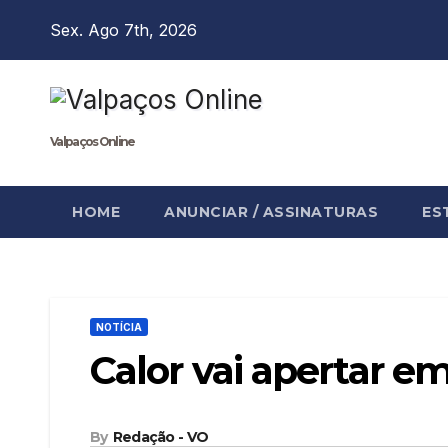
Skip
Sex. Ago 7th, 2026
to
content
Valpaços Online
HOME
ANUNCIAR / ASSINATURAS
ES
NOTÍCIA
Calor vai apertar e
By
Redação - VO