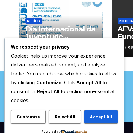
NOTÍCIA
NOTÍCIA
Dia Internacional da
AEV
Juventude
Fun
celebrado em
est
We respect your privacy
07.08.2026
07.0
Chaves com
de e
Cookies help us improve your experience,
atividades gratuitas
deliver personalized content, and analyze
traffic. You can choose which cookies to allow
by clicking
Customize
. Click
Accept All
to
consent or
Reject All
to decline non-essential
cookies.
Valpaços Online
Customize
Reject All
Accept All
Powered by