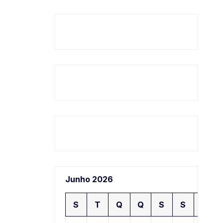
Junho 2026
S
T
Q
Q
S
S
D