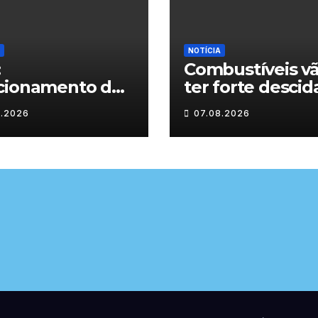
NOTÍCIA
:
Combustíveis v
cionamento dos
ter forte descid
abelecimentos
próxima seman
8.2026
07.08.2026
nsino