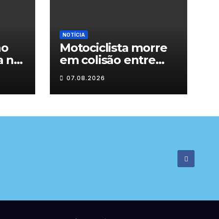
NOTÍCIA
ão
Motociclista morre
a na
em colisão entre
a
carrinha e duas
07.08.2026
motas em Chaves