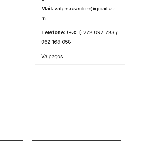
Mail:
valpacosonline@gmail.co
m
Telefone:
(+351) 278 097 783
/
962 168 058
Valpaços