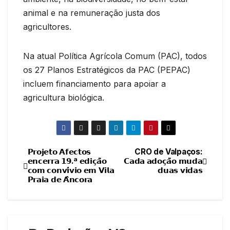
animal e na remuneração justa dos
agricultores.
Na atual Política Agrícola Comum (PAC), todos
os 27 Planos Estratégicos da PAC (PEPAC)
incluem financiamento para apoiar a
agricultura biológica.
𝗣𝗿𝗼𝗷𝗲𝘁𝗼 𝗔𝗳𝗲𝗰𝘁𝗼𝘀
CRO de Valpaços:
Navegação
𝗲𝗻𝗰𝗲𝗿𝗿𝗮 𝟭𝟵.ª 𝗲𝗱𝗶𝗰̧𝗮̃𝗼
𝗖𝗮𝗱𝗮 𝗮𝗱𝗼𝗰̧𝗮̃𝗼 𝗺𝘂𝗱𝗮
𝗰𝗼𝗺 𝗰𝗼𝗻𝘃𝗶́𝘃𝗶𝗼 𝗲𝗺 𝗩𝗶𝗹𝗮
𝗱𝘂𝗮𝘀 𝘃𝗶𝗱𝗮𝘀
de
𝗣𝗿𝗮𝗶𝗮 𝗱𝗲 𝗔̂𝗻𝗰𝗼𝗿𝗮
artigos