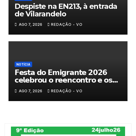
Despiste na EN213, à entrada
de Vilarandelo
AGO 7, 2026
REDAÇÃO - VO
NOTÍCIA
𝗙𝗲𝘀𝘁𝗮 𝗱𝗼 𝗘𝗺𝗶𝗴𝗿𝗮𝗻𝘁𝗲 𝟮𝟬𝟮𝟲
𝗰𝗲𝗹𝗲𝗯𝗿𝗼𝘂 𝗼 𝗿𝗲𝗲𝗻𝗰𝗼𝗻𝘁𝗿𝗼 𝗲 𝗼𝘀
𝗹𝗮𝗰̧𝗼𝘀 𝗾𝘂𝗲 𝘂𝗻𝗲𝗺 𝗠𝘂𝗿𝗰̧𝗮
AGO 7, 2026
REDAÇÃO - VO