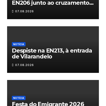
EN206 junto ao cruzamento
Fornos do Pinhal
07.08.2026
NOTÍCIA
Despiste na EN213, à entrada
de Vilarandelo
07.08.2026
NOTÍCIA
𝗙𝗲𝘀𝘁𝗮 𝗱𝗼 𝗘𝗺𝗶𝗴𝗿𝗮𝗻𝘁𝗲 𝟮𝟬𝟮𝟲