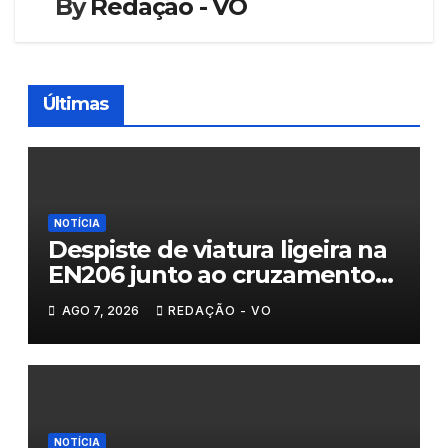
By
Redação - VO
Últimas
NOTÍCIA
Despiste de viatura ligeira na
EN206 junto ao cruzamento
Fornos do Pinhal
AGO 7, 2026
REDAÇÃO - VO
NOTÍCIA