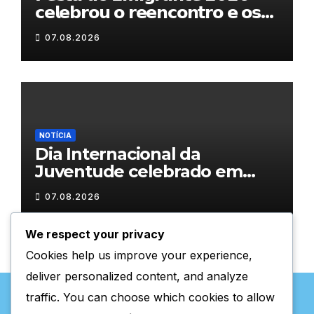
𝗰𝗲𝗹𝗲𝗯𝗿𝗼𝘂 𝗼 𝗿𝗲𝗲𝗻𝗰𝗼𝗻𝘁𝗿𝗼 𝗲 𝗼𝘀
𝗹𝗮𝗰̧𝗼𝘀 𝗾𝘂𝗲 𝘂𝗻𝗲𝗺 𝗠𝘂𝗿𝗰̧𝗮
07.08.2026
NOTÍCIA
Dia Internacional da
Juventude celebrado em
Chaves com atividades
07.08.2026
gratuitas
We respect your privacy
Cookies help us improve your experience,
deliver personalized content, and analyze
traffic. You can choose which cookies to allow