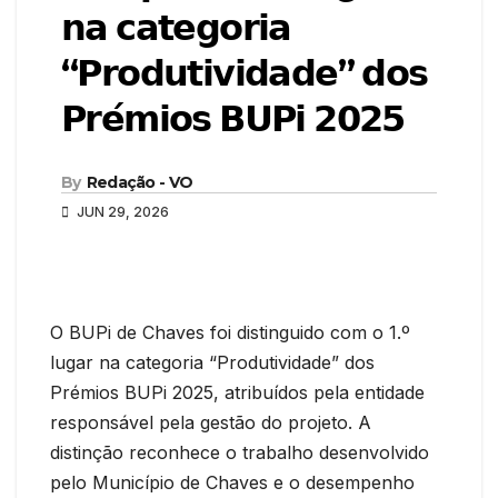
𝗻𝗮 𝗰𝗮𝘁𝗲𝗴𝗼𝗿𝗶𝗮
“𝗣𝗿𝗼𝗱𝘂𝘁𝗶𝘃𝗶𝗱𝗮𝗱𝗲” 𝗱𝗼𝘀
𝗣𝗿𝗲́𝗺𝗶𝗼𝘀 𝗕𝗨𝗣𝗶 𝟮𝟬𝟮𝟱
By
Redação - VO
JUN 29, 2026
O BUPi de Chaves foi distinguido com o 1.º
lugar na categoria “Produtividade” dos
Prémios BUPi 2025, atribuídos pela entidade
responsável pela gestão do projeto. A
distinção reconhece o trabalho desenvolvido
pelo Município de Chaves e o desempenho