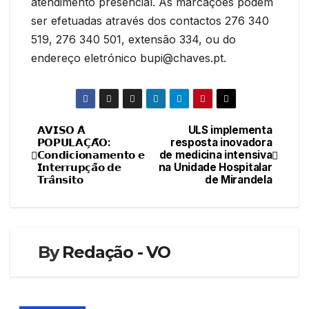
atendimento presencial. As marcações podem
ser efetuadas através dos contactos 276 340
519, 276 340 501, extensão 334, ou do
endereço eletrónico bupi@chaves.pt.
𝗔𝗩𝗜𝗦𝗢 𝗔̀
ULS implementa
Navegação
𝗣𝗢𝗣𝗨𝗟𝗔𝗖̧𝗔̃𝗢:
resposta inovadora
𝗖𝗼𝗻𝗱𝗶𝗰𝗶𝗼𝗻𝗮𝗺𝗲𝗻𝘁𝗼 𝗲
de medicina intensiva
de
𝗜𝗻𝘁𝗲𝗿𝗿𝘂𝗽𝗰̧𝗮̃𝗼 𝗱𝗲
na Unidade Hospitalar
𝗧𝗿𝗮̂𝗻𝘀𝗶𝘁𝗼
de Mirandela
artigos
By
Redação - VO