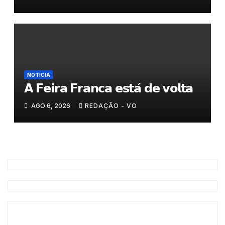
NOTÍCIA
𝗔 𝗙𝗲𝗶𝗿𝗮 𝗙𝗿𝗮𝗻𝗰𝗮 𝗲𝘀𝘁𝗮́ 𝗱𝗲 𝘃𝗼𝗹𝘁𝗮
AGO 6, 2026
REDAÇÃO - VO