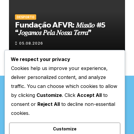
DESPORTO
𝗙𝘂𝗻𝗱𝗮𝗰̧𝗮̃𝗼 𝗔𝗙𝗩𝗥: 𝑀𝑖𝑠𝑠𝑎̃𝑜 #5
“𝐽𝑜𝑔𝑎𝑚𝑜𝑠 𝑃𝑒𝑙𝑎 𝑁𝑜𝑠𝑠𝑎 𝑇𝑒𝑟𝑟𝑎”
05.08.2026
We respect your privacy
Cookies help us improve your experience,
deliver personalized content, and analyze
traffic. You can choose which cookies to allow
by clicking
Customize
. Click
Accept All
to
consent or
Reject All
to decline non-essential
Valpaços Online
cookies.
Customize