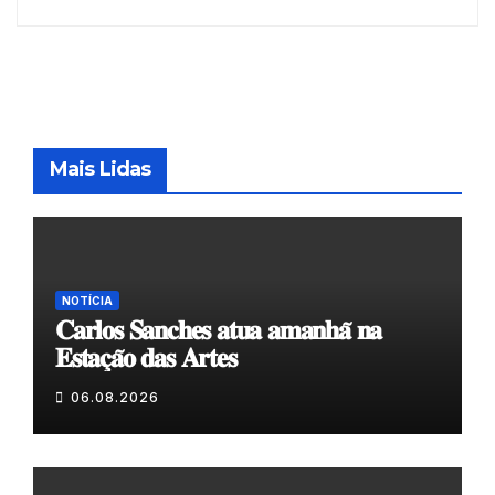
Mais Lidas
NOTÍCIA
𝐂𝐚𝐫𝐥𝐨𝐬 𝐒𝐚𝐧𝐜𝐡𝐞𝐬 𝐚𝐭𝐮𝐚 𝐚𝐦𝐚𝐧𝐡𝐚̃ 𝐧𝐚
𝐄𝐬𝐭𝐚𝐜̧𝐚̃𝐨 𝐝𝐚𝐬 𝐀𝐫𝐭𝐞𝐬
06.08.2026