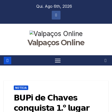
Skip
Qui. Ago 6th, 2026
to
content
Valpaços Online
NOTÍCIA
𝗕𝗨𝗣𝗶 𝗱𝗲 𝗖𝗵𝗮𝘃𝗲𝘀
𝗰𝗼𝗻𝗾𝘂𝗶𝘀𝘁𝗮 𝟭.º 𝗹𝘂𝗴𝗮𝗿