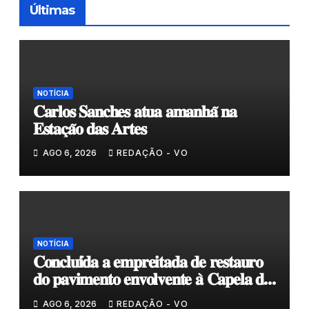
Últimas
NOTÍCIA
𝐂𝐚𝐫𝐥𝐨𝐬 𝐒𝐚𝐧𝐜𝐡𝐞𝐬 𝐚𝐭𝐮𝐚 𝐚𝐦𝐚𝐧𝐡𝐚̃ 𝐧𝐚
𝐄𝐬𝐭𝐚𝐜̧𝐚̃𝐨 𝐝𝐚𝐬 𝐀𝐫𝐭𝐞𝐬
AGO 6, 2026
REDAÇÃO - VO
NOTÍCIA
𝐂𝐨𝐧𝐜𝐥𝐮𝐢́𝐝𝐚 𝐚 𝐞𝐦𝐩𝐫𝐞𝐢𝐭𝐚𝐝𝐚 𝐝𝐞 𝐫𝐞𝐬𝐭𝐚𝐮𝐫𝐨
𝐝𝐨 𝐩𝐚𝐯𝐢𝐦𝐞𝐧𝐭𝐨 𝐞𝐧𝐯𝐨𝐥𝐯𝐞𝐧𝐭𝐞 𝐚̀ 𝐂𝐚𝐩𝐞𝐥𝐚 𝐝𝐞
𝐂𝐨𝐯𝐚𝐬
AGO 6, 2026
REDAÇÃO - VO