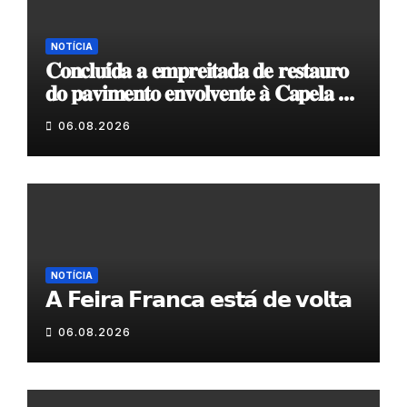
NOTÍCIA
𝐂𝐨𝐧𝐜𝐥𝐮𝐢́𝐝𝐚 𝐚 𝐞𝐦𝐩𝐫𝐞𝐢𝐭𝐚𝐝𝐚 𝐝𝐞 𝐫𝐞𝐬𝐭𝐚𝐮𝐫𝐨
𝐝𝐨 𝐩𝐚𝐯𝐢𝐦𝐞𝐧𝐭𝐨 𝐞𝐧𝐯𝐨𝐥𝐯𝐞𝐧𝐭𝐞 𝐚̀ 𝐂𝐚𝐩𝐞𝐥𝐚 𝐝𝐞
𝐂𝐨𝐯𝐚𝐬
06.08.2026
NOTÍCIA
𝗔 𝗙𝗲𝗶𝗿𝗮 𝗙𝗿𝗮𝗻𝗰𝗮 𝗲𝘀𝘁𝗮́ 𝗱𝗲 𝘃𝗼𝗹𝘁𝗮
06.08.2026