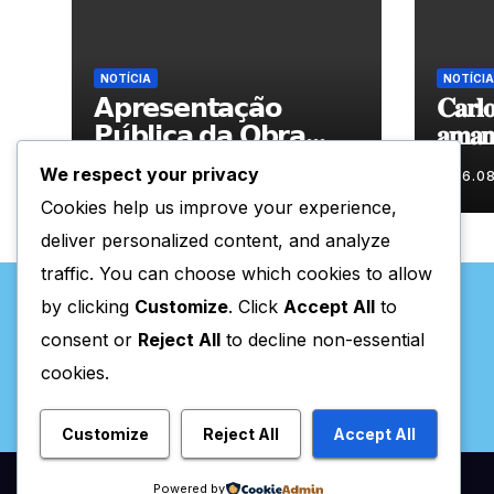
NOTÍCIA
NOTÍCIA
𝗔𝗽𝗿𝗲𝘀𝗲𝗻𝘁𝗮𝗰̧𝗮̃𝗼
𝐂𝐚𝐫𝐥𝐨
𝗣𝘂́𝗯𝗹𝗶𝗰𝗮 𝗱𝗮 𝗢𝗯𝗿𝗮
𝐚𝐦𝐚𝐧𝐡
“𝗣𝗿𝗼𝗰𝘂𝗿𝗼 𝗮
𝐀𝐫𝐭𝐞𝐬
We respect your privacy
06.08.2026
06.0
𝗙𝗲𝗹𝗶𝗰𝗶𝗱𝗮𝗱𝗲 𝗲 𝗲𝗹𝗮
Cookies help us improve your experience,
𝗺𝗼𝗿𝗮 𝗰𝗼𝗺𝗶𝗴𝗼”
deliver personalized content, and analyze
traffic. You can choose which cookies to allow
by clicking
Customize
. Click
Accept All
to
consent or
Reject All
to decline non-essential
cookies.
Valpaços Online
Customize
Reject All
Accept All
Powered by