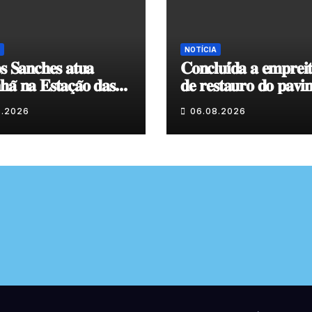
NOTÍCIA
𝐬 𝐒𝐚𝐧𝐜𝐡𝐞𝐬 𝐚𝐭𝐮𝐚
𝐂𝐨𝐧𝐜𝐥𝐮𝐢́𝐝𝐚 𝐚 𝐞𝐦𝐩𝐫𝐞𝐢
𝐚̃ 𝐧𝐚 𝐄𝐬𝐭𝐚𝐜̧𝐚̃𝐨 𝐝𝐚𝐬
𝐝𝐞 𝐫𝐞𝐬𝐭𝐚𝐮𝐫𝐨 𝐝𝐨 𝐩𝐚𝐯𝐢
𝐞𝐧𝐯𝐨𝐥𝐯𝐞𝐧𝐭𝐞 𝐚̀ 𝐂𝐚𝐩𝐞𝐥𝐚
8.2026
06.08.2026
𝐂𝐨𝐯𝐚𝐬