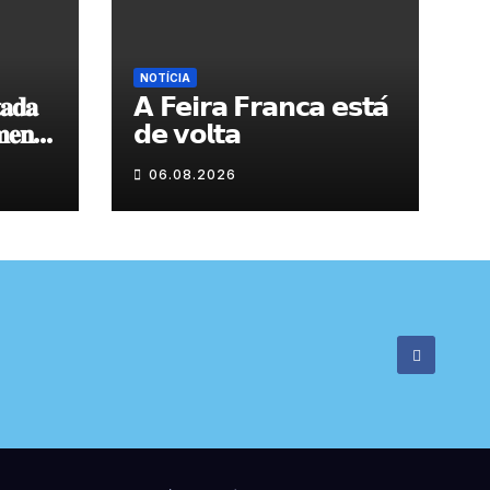
NOTÍCIA
𝐚𝐝𝐚
𝗔 𝗙𝗲𝗶𝗿𝗮 𝗙𝗿𝗮𝗻𝗰𝗮 𝗲𝘀𝘁𝗮́
𝐞𝐧𝐭𝐨
𝗱𝗲 𝘃𝗼𝗹𝘁𝗮
 𝐝𝐞
06.08.2026