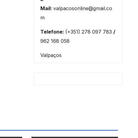
Mail:
valpacosonline@gmail.co
m
Telefone:
(+351) 278 097 783
/
962 168 058
Valpaços