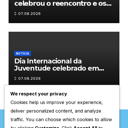
𝗰𝗲𝗹𝗲𝗯𝗿𝗼𝘂 𝗼 𝗿𝗲𝗲𝗻𝗰𝗼𝗻𝘁𝗿𝗼 𝗲 𝗼𝘀
𝗹𝗮𝗰̧𝗼𝘀 𝗾𝘂𝗲 𝘂𝗻𝗲𝗺 𝗠𝘂𝗿𝗰̧𝗮
07.08.2026
NOTÍCIA
Dia Internacional da
Juventude celebrado em
Chaves com atividades
07.08.2026
gratuitas
We respect your privacy
Cookies help us improve your experience,
deliver personalized content, and analyze
traffic. You can choose which cookies to allow
by clicking
Customize
. Click
Accept All
to