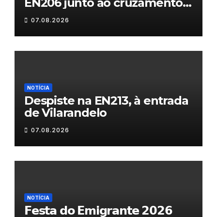
EN206 junto ao cruzamento
Fornos do Pinhal
07.08.2026
NOTÍCIA
Despiste na EN213, à entrada
de Vilarandelo
07.08.2026
NOTÍCIA
𝗙𝗲𝘀𝘁𝗮 𝗱𝗼 𝗘𝗺𝗶𝗴𝗿𝗮𝗻𝘁𝗲 𝟮𝟬𝟮𝟲