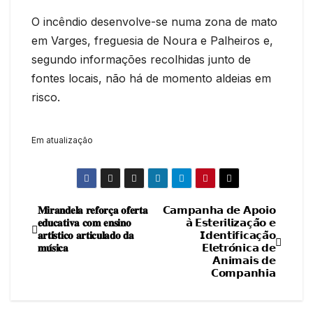
O incêndio desenvolve-se numa zona de mato
em Varges, freguesia de Noura e Palheiros e,
segundo informações recolhidas junto de
fontes locais, não há de momento aldeias em
risco.
Em atualização
𝐌𝐢𝐫𝐚𝐧𝐝𝐞𝐥𝐚 𝐫𝐞𝐟𝐨𝐫𝐜̧𝐚 𝐨𝐟𝐞𝐫𝐭𝐚
𝗖𝗮𝗺𝗽𝗮𝗻𝗵𝗮 𝗱𝗲 𝗔𝗽𝗼𝗶𝗼
Navegação
𝐞𝐝𝐮𝐜𝐚𝐭𝐢𝐯𝐚 𝐜𝐨𝐦 𝐞𝐧𝐬𝐢𝐧𝐨
𝗮̀ 𝗘𝘀𝘁𝗲𝗿𝗶𝗹𝗶𝘇𝗮𝗰̧𝗮̃𝗼 𝗲
𝐚𝐫𝐭𝐢́𝐬𝐭𝐢𝐜𝐨 𝐚𝐫𝐭𝐢𝐜𝐮𝐥𝐚𝐝𝐨 𝐝𝐚
𝗜𝗱𝗲𝗻𝘁𝗶𝗳𝗶𝗰𝗮𝗰̧𝗮̃𝗼
de
𝐦𝐮́𝐬𝐢𝐜𝐚
𝗘𝗹𝗲𝘁𝗿𝗼́𝗻𝗶𝗰𝗮 𝗱𝗲
𝗔𝗻𝗶𝗺𝗮𝗶𝘀 𝗱𝗲
artigos
𝗖𝗼𝗺𝗽𝗮𝗻𝗵𝗶𝗮