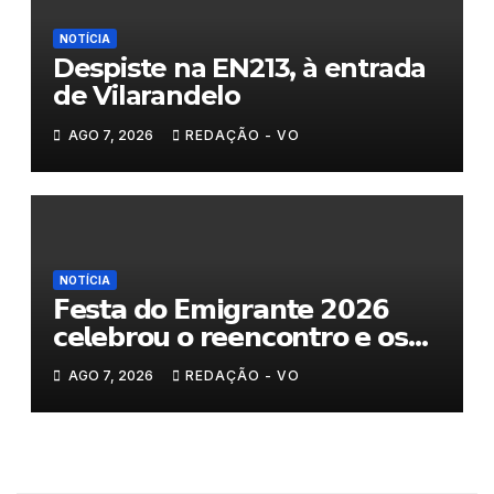
NOTÍCIA
Despiste na EN213, à entrada
de Vilarandelo
AGO 7, 2026
REDAÇÃO - VO
NOTÍCIA
𝗙𝗲𝘀𝘁𝗮 𝗱𝗼 𝗘𝗺𝗶𝗴𝗿𝗮𝗻𝘁𝗲 𝟮𝟬𝟮𝟲
𝗰𝗲𝗹𝗲𝗯𝗿𝗼𝘂 𝗼 𝗿𝗲𝗲𝗻𝗰𝗼𝗻𝘁𝗿𝗼 𝗲 𝗼𝘀
𝗹𝗮𝗰̧𝗼𝘀 𝗾𝘂𝗲 𝘂𝗻𝗲𝗺 𝗠𝘂𝗿𝗰̧𝗮
AGO 7, 2026
REDAÇÃO - VO