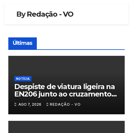
By
Redação - VO
Últimas
NOTÍCIA
Despiste de viatura ligeira na
EN206 junto ao cruzamento
Fornos do Pinhal
AGO 7, 2026
REDAÇÃO - VO