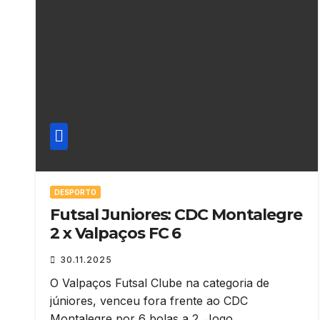
DESPORTO
Futsal Juniores: CDC Montalegre
2 x Valpaços FC 6
30.11.2025
O Valpaços Futsal Clube na categoria de
júniores, venceu fora frente ao CDC
Montalegre por 6 bolas a 2. Jogo…