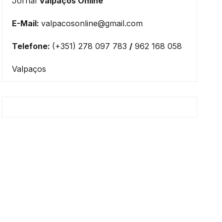
Jornal
Valpaços Online
E-Mail:
valpacosonline@gmail.com
Telefone:
(+351) 278 097 783
/
962 168 058
Valpaços