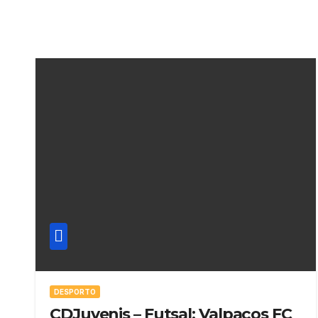
DESPORTO
CDJuvenis – Futsal: Valpaços FC