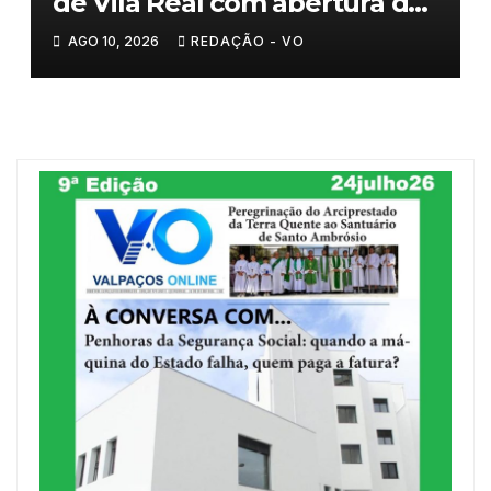
de Vila Real com abertura da
primeira loja em setembro
AGO 10, 2026
REDAÇÃO - VO