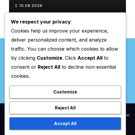
de tradição
10.08.2026
We respect your privacy
Cookies help us improve your experience,
deliver personalized content, and analyze
traffic. You can choose which cookies to allow
by clicking
Customize
. Click
Accept All
to
consent or
Reject All
to decline non-essential
Valpaços Online
cookies.
Customize
Reject All
Proudly powered by WordPress
|
Theme:
Newsup
by
Themeansar
.
Accept All
Home
Anunciar / Assinaturas
Estatuto Editorial
Ficha Técnica