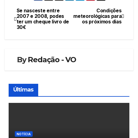
Se nasceste entre
Condições
Navegação
2007 e 2008, podes
meteorológicas para
ter um cheque livro de
os próximos dias
de
30€
artigos
By
Redação - VO
Últimas
NOTÍCIA