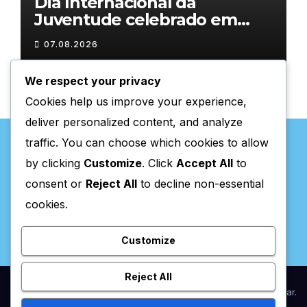
Dia Internacional da
Juventude celebrado em
Chaves com atividades
07.08.2026
gratuitas
We respect your privacy
Cookies help us improve your experience,
deliver personalized content, and analyze
traffic. You can choose which cookies to allow
by clicking
Customize
. Click
Accept All
to
consent or
Reject All
to decline non-essential
Valpaços Online
cookies.
Customize
Reject All
Proudly powered by WordPress
|
Theme:
Newsup
by
Themeansar
.