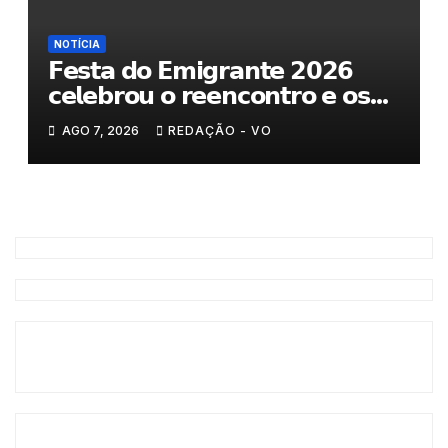
NOTÍCIA
𝗙𝗲𝘀𝘁𝗮 𝗱𝗼 𝗘𝗺𝗶𝗴𝗿𝗮𝗻𝘁𝗲 𝟮𝟬𝟮𝟲
𝗰𝗲𝗹𝗲𝗯𝗿𝗼𝘂 𝗼 𝗿𝗲𝗲𝗻𝗰𝗼𝗻𝘁𝗿𝗼 𝗲 𝗼𝘀
𝗹𝗮𝗰̧𝗼𝘀 𝗾𝘂𝗲 𝘂𝗻𝗲𝗺 𝗠𝘂𝗿𝗰̧𝗮
AGO 7, 2026
REDAÇÃO - VO