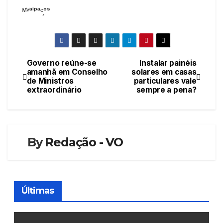
ᴹⱽᵃˡᵖᵃᶜ̧ᵒˢ
Governo reúne-se
Instalar painéis
Navegação
amanhã em Conselho
solares em casas
de Ministros
particulares vale
de
extraordinário
sempre a pena?
artigos
By
Redação - VO
Últimas