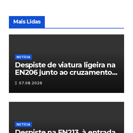
Mais Lidas
NOTÍCIA
Despiste de viatura ligeira na
EN206 junto ao cruzamento
Fornos do Pinhal
07.08.2026
NOTÍCIA
Despiste na EN213, à entrada