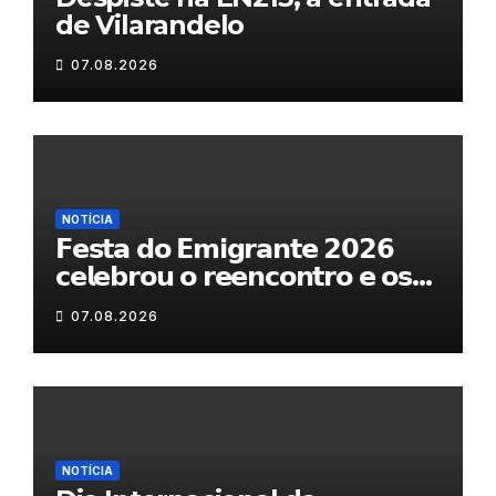
de Vilarandelo
07.08.2026
NOTÍCIA
𝗙𝗲𝘀𝘁𝗮 𝗱𝗼 𝗘𝗺𝗶𝗴𝗿𝗮𝗻𝘁𝗲 𝟮𝟬𝟮𝟲
𝗰𝗲𝗹𝗲𝗯𝗿𝗼𝘂 𝗼 𝗿𝗲𝗲𝗻𝗰𝗼𝗻𝘁𝗿𝗼 𝗲 𝗼𝘀
𝗹𝗮𝗰̧𝗼𝘀 𝗾𝘂𝗲 𝘂𝗻𝗲𝗺 𝗠𝘂𝗿𝗰̧𝗮
07.08.2026
NOTÍCIA