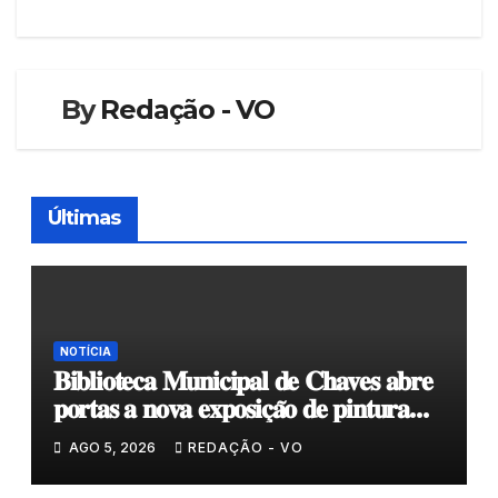
artigos
By
Redação - VO
Últimas
NOTÍCIA
𝐁𝐢𝐛𝐥𝐢𝐨𝐭𝐞𝐜𝐚 𝐌𝐮𝐧𝐢𝐜𝐢𝐩𝐚𝐥 𝐝𝐞 𝐂𝐡𝐚𝐯𝐞𝐬 𝐚𝐛𝐫𝐞
𝐩𝐨𝐫𝐭𝐚𝐬 𝐚 𝐧𝐨𝐯𝐚 𝐞𝐱𝐩𝐨𝐬𝐢𝐜̧𝐚̃𝐨 𝐝𝐞 𝐩𝐢𝐧𝐭𝐮𝐫𝐚
𝐝𝐮𝐫𝐚𝐧𝐭𝐞 𝐨 𝐦𝐞̂𝐬 𝐝𝐞 𝐚𝐠𝐨𝐬𝐭𝐨
AGO 5, 2026
REDAÇÃO - VO