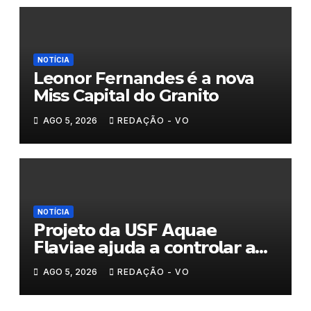
NOTÍCIA
Leonor Fernandes é a nova
Miss Capital do Granito
AGO 5, 2026
REDAÇÃO - VO
NOTÍCIA
𝗣𝗿𝗼𝗷𝗲𝘁𝗼 𝗱𝗮 𝗨𝗦𝗙 𝗔𝗾𝘂𝗮𝗲
𝗙𝗹𝗮𝘃𝗶𝗮𝗲 𝗮𝗷𝘂𝗱𝗮 𝗮 𝗰𝗼𝗻𝘁𝗿𝗼𝗹𝗮𝗿 𝗮
𝗮𝗻𝘀𝗶𝗲𝗱𝗮𝗱𝗲
AGO 5, 2026
REDAÇÃO - VO