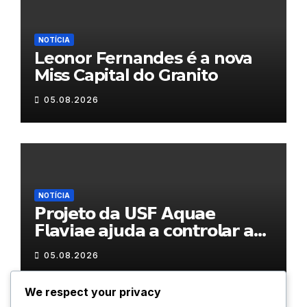
NOTÍCIA
Leonor Fernandes é a nova
Miss Capital do Granito
05.08.2026
NOTÍCIA
𝗣𝗿𝗼𝗷𝗲𝘁𝗼 𝗱𝗮 𝗨𝗦𝗙 𝗔𝗾𝘂𝗮𝗲
𝗙𝗹𝗮𝘃𝗶𝗮𝗲 𝗮𝗷𝘂𝗱𝗮 𝗮 𝗰𝗼𝗻𝘁𝗿𝗼𝗹𝗮𝗿 𝗮
𝗮𝗻𝘀𝗶𝗲𝗱𝗮𝗱𝗲
05.08.2026
We respect your privacy