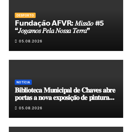
DESPORTO
𝗙𝘂𝗻𝗱𝗮𝗰̧𝗮̃𝗼 𝗔𝗙𝗩𝗥: 𝑀𝑖𝑠𝑠𝑎̃𝑜 #5
“𝐽𝑜𝑔𝑎𝑚𝑜𝑠 𝑃𝑒𝑙𝑎 𝑁𝑜𝑠𝑠𝑎 𝑇𝑒𝑟𝑟𝑎”
05.08.2026
NOTÍCIA
𝐁𝐢𝐛𝐥𝐢𝐨𝐭𝐞𝐜𝐚 𝐌𝐮𝐧𝐢𝐜𝐢𝐩𝐚𝐥 𝐝𝐞 𝐂𝐡𝐚𝐯𝐞𝐬 𝐚𝐛𝐫𝐞
𝐩𝐨𝐫𝐭𝐚𝐬 𝐚 𝐧𝐨𝐯𝐚 𝐞𝐱𝐩𝐨𝐬𝐢𝐜̧𝐚̃𝐨 𝐝𝐞 𝐩𝐢𝐧𝐭𝐮𝐫𝐚
𝐝𝐮𝐫𝐚𝐧𝐭𝐞 𝐨 𝐦𝐞̂𝐬 𝐝𝐞 𝐚𝐠𝐨𝐬𝐭𝐨
05.08.2026