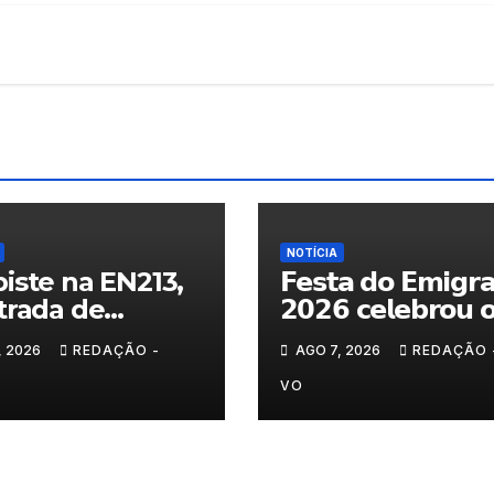
NOTÍCIA
iste na EN213,
𝗙𝗲𝘀𝘁𝗮 𝗱𝗼 𝗘𝗺𝗶𝗴𝗿
trada de
𝟮𝟬𝟮𝟲 𝗰𝗲𝗹𝗲𝗯𝗿𝗼𝘂 
randelo
𝗿𝗲𝗲𝗻𝗰𝗼𝗻𝘁𝗿𝗼 𝗲 𝗼𝘀
, 2026
REDAÇÃO -
AGO 7, 2026
REDAÇÃO 
𝗹𝗮𝗰̧𝗼𝘀 𝗾𝘂𝗲 𝘂𝗻𝗲𝗺
𝗠𝘂𝗿𝗰̧𝗮
VO