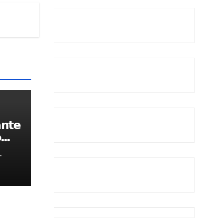
𝗻𝘁𝗲

-