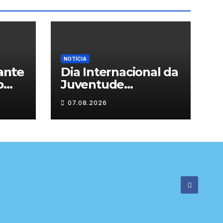
NOTÍCIA
𝗻𝘁𝗲
Dia Internacional da

Juventude
celebrado em
07.08.2026

Chaves com
atividades gratuitas