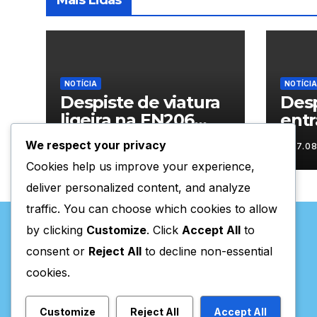
Mais Lidas
NOTÍCIA
NOTÍCIA
Despiste de viatura
Desp
ligeira na EN206
entr
junto ao
Vila
We respect your privacy
07.08.2026
07.0
cruzamento Fornos
Cookies help us improve your experience,
do Pinhal
deliver personalized content, and analyze
traffic. You can choose which cookies to allow
by clicking
Customize
. Click
Accept All
to
consent or
Reject All
to decline non-essential
cookies.
Valpaços Online
Customize
Reject All
Accept All