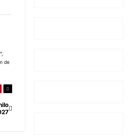
”,
m de
ilo
027