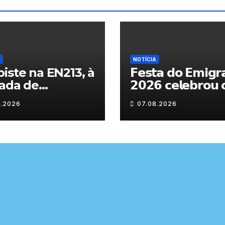
NOTÍCIA
iste na EN213, à
𝗙𝗲𝘀𝘁𝗮 𝗱𝗼 𝗘𝗺𝗶𝗴𝗿
ada de
𝟮𝟬𝟮𝟲 𝗰𝗲𝗹𝗲𝗯𝗿𝗼𝘂 
randelo
𝗿𝗲𝗲𝗻𝗰𝗼𝗻𝘁𝗿𝗼 𝗲 𝗼𝘀
8.2026
07.08.2026
𝗹𝗮𝗰̧𝗼𝘀 𝗾𝘂𝗲 𝘂𝗻𝗲
𝗠𝘂𝗿𝗰̧𝗮