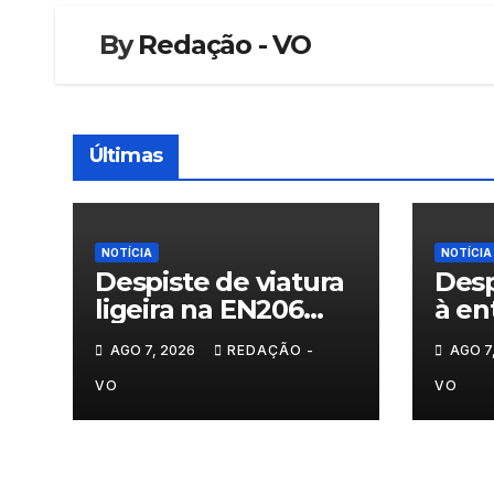
By
Redação - VO
Últimas
NOTÍCIA
NOTÍCIA
Despiste de viatura
Desp
ligeira na EN206
à en
junto ao
Vila
AGO 7, 2026
REDAÇÃO -
AGO 7
cruzamento Fornos
do Pinhal
VO
VO