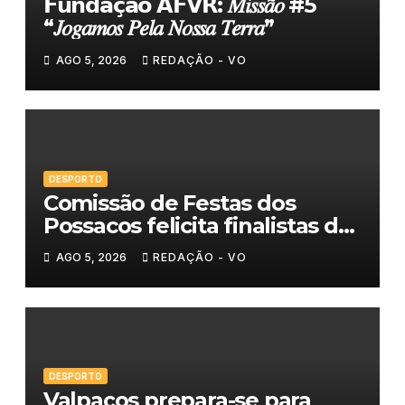
𝗙𝘂𝗻𝗱𝗮𝗰̧𝗮̃𝗼 𝗔𝗙𝗩𝗥: 𝑀𝑖𝑠𝑠𝑎̃𝑜 #5
“𝐽𝑜𝑔𝑎𝑚𝑜𝑠 𝑃𝑒𝑙𝑎 𝑁𝑜𝑠𝑠𝑎 𝑇𝑒𝑟𝑟𝑎”
AGO 5, 2026
REDAÇÃO - VO
DESPORTO
Comissão de Festas dos
Possacos felicita finalistas do
Torneio de Sueca
AGO 5, 2026
REDAÇÃO - VO
DESPORTO
Valpaços prepara-se para