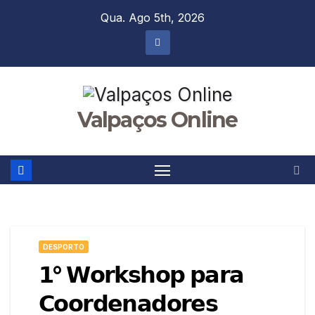
Skip
Qua. Ago 5th, 2026
to
content
Valpaços Online
DESPORTO
𝟭° 𝗪𝗼𝗿𝗸𝘀𝗵𝗼𝗽 𝗽𝗮𝗿𝗮
𝗖𝗼𝗼𝗿𝗱𝗲𝗻𝗮𝗱𝗼𝗿𝗲𝘀