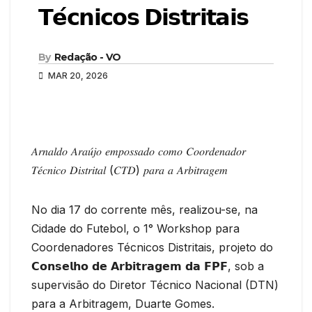
𝗧𝗲́𝗰𝗻𝗶𝗰𝗼𝘀 𝗗𝗶𝘀𝘁𝗿𝗶𝘁𝗮𝗶𝘀
By
Redação - VO
MAR 20, 2026
𝐴𝑟𝑛𝑎𝑙𝑑𝑜 𝐴𝑟𝑎𝑢́𝑗𝑜 𝑒𝑚𝑝𝑜𝑠𝑠𝑎𝑑𝑜 𝑐𝑜𝑚𝑜 𝐶𝑜𝑜𝑟𝑑𝑒𝑛𝑎𝑑𝑜𝑟
𝑇𝑒́𝑐𝑛𝑖𝑐𝑜 𝐷𝑖𝑠𝑡𝑟𝑖𝑡𝑎𝑙 (𝐶𝑇𝐷) 𝑝𝑎𝑟𝑎 𝑎 𝐴𝑟𝑏𝑖𝑡𝑟𝑎𝑔𝑒𝑚
No dia 17 do corrente mês, realizou-se, na
Cidade do Futebol, o 1° Workshop para
Coordenadores Técnicos Distritais, projeto do
𝗖𝗼𝗻𝘀𝗲𝗹𝗵𝗼 𝗱𝗲 𝗔𝗿𝗯𝗶𝘁𝗿𝗮𝗴𝗲𝗺 𝗱𝗮 𝗙𝗣𝗙, sob a
supervisão do Diretor Técnico Nacional (DTN)
para a Arbitragem, Duarte Gomes.