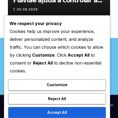
𝗙𝗹𝗮𝘃𝗶𝗮𝗲 𝗮𝗷𝘂𝗱𝗮 𝗮 𝗰𝗼𝗻𝘁𝗿𝗼𝗹𝗮𝗿 𝗮
𝗮𝗻𝘀𝗶𝗲𝗱𝗮𝗱𝗲
05.08.2026
We respect your privacy
Cookies help us improve your experience,
deliver personalized content, and analyze
traffic. You can choose which cookies to allow
by clicking
Customize
. Click
Accept All
to
consent or
Reject All
to decline non-essential
Valpaços Online
cookies.
Customize
Reject All
Proudly powered by WordPress
|
Theme:
Newsup
by
Themeansar
.
Accept All
Home
Anunciar / Assinaturas
Estatuto Editorial
Ficha Técnica