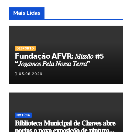
Mais Lidas
DESPORTO
𝗙𝘂𝗻𝗱𝗮𝗰̧𝗮̃𝗼 𝗔𝗙𝗩𝗥: 𝑀𝑖𝑠𝑠𝑎̃𝑜 #5
“𝐽𝑜𝑔𝑎𝑚𝑜𝑠 𝑃𝑒𝑙𝑎 𝑁𝑜𝑠𝑠𝑎 𝑇𝑒𝑟𝑟𝑎”
05.08.2026
NOTÍCIA
𝐁𝐢𝐛𝐥𝐢𝐨𝐭𝐞𝐜𝐚 𝐌𝐮𝐧𝐢𝐜𝐢𝐩𝐚𝐥 𝐝𝐞 𝐂𝐡𝐚𝐯𝐞𝐬 𝐚𝐛𝐫𝐞
𝐩𝐨𝐫𝐭𝐚𝐬 𝐚 𝐧𝐨𝐯𝐚 𝐞𝐱𝐩𝐨𝐬𝐢𝐜̧𝐚̃𝐨 𝐝𝐞 𝐩𝐢𝐧𝐭𝐮𝐫𝐚