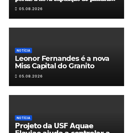
𝐝𝐮𝐫𝐚𝐧𝐭𝐞 𝐨 𝐦𝐞̂𝐬 𝐝𝐞 𝐚𝐠𝐨𝐬𝐭𝐨
05.08.2026
NOTÍCIA
Leonor Fernandes é a nova
Miss Capital do Granito
05.08.2026
NOTÍCIA
𝗣𝗿𝗼𝗷𝗲𝘁𝗼 𝗱𝗮 𝗨𝗦𝗙 𝗔𝗾𝘂𝗮𝗲