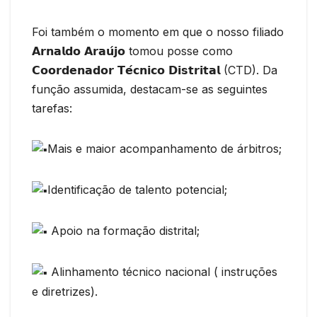
Foi também o momento em que o nosso filiado
𝗔𝗿𝗻𝗮𝗹𝗱𝗼 𝗔𝗿𝗮𝘂́𝗷𝗼 tomou posse como
𝗖𝗼𝗼𝗿𝗱𝗲𝗻𝗮𝗱𝗼𝗿 𝗧𝗲́𝗰𝗻𝗶𝗰𝗼 𝗗𝗶𝘀𝘁𝗿𝗶𝘁𝗮𝗹 (CTD). Da
função assumida, destacam-se as seguintes
tarefas:
Mais e maior acompanhamento de árbitros;
Identificação de talento potencial;
Apoio na formação distrital;
Alinhamento técnico nacional ( instruções
e diretrizes).