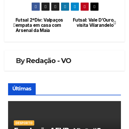
Futsal 2ªDiv: Valpaços
Futsal: Vale D’Ouro
Navegação
empata em casa com
visita Vilarandelo
Arsenal da Maia
de
artigos
By
Redação - VO
Últimas
DESPORTO