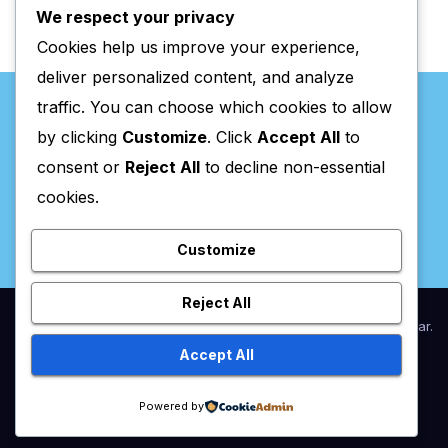
We respect your privacy
Cookies help us improve your experience,
deliver personalized content, and analyze
traffic. You can choose which cookies to allow
by clicking
Customize
. Click
Accept All
to
consent or
Reject All
to decline non-essential
Valpaços Online
cookies.
Customize
Reject All
Proudly powered by WordPress
|
Theme:
Newsup
by
Themeansar
.
Accept All
Home
Anunciar / Assinaturas
Estatuto Editorial
Ficha Técnica
Powered by
Política de privacidade
Utilidades