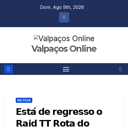
Skip
Dom. Ago 9th, 2026
to
content
Valpaços Online
NOTÍCIA
𝗘𝘀𝘁𝗮́ 𝗱𝗲 𝗿𝗲𝗴𝗿𝗲𝘀𝘀𝗼 𝗼
𝗥𝗮𝗶𝗱 𝗧𝗧 𝗥𝗼𝘁𝗮 𝗱𝗼