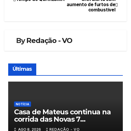
Navegação
aumento de furtos de
combustível
de
artigos
By
Redação - VO
Últimas
NOTÍCIA
Casa de Mateus continua na
corrida das Novas 7
Maravilhas de Portugal
AGO 8, 2026
REDAÇÃO - VO