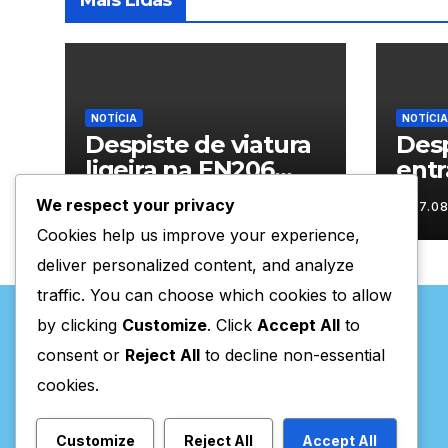
Mais Lidas
NOTÍCIA
NOTÍCIA
Despiste de viatura
Desp
ligeira na EN206
entr
junto ao
Vila
We respect your privacy
07.08.2026
07.0
cruzamento Fornos
Cookies help us improve your experience,
do Pinhal
deliver personalized content, and analyze
traffic. You can choose which cookies to allow
by clicking
Customize
. Click
Accept All
to
consent or
Reject All
to decline non-essential
cookies.
Valpaços Online
Customize
Reject All
Accept All