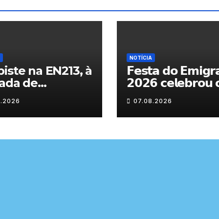
NOTÍCIA
iste na EN213, à
𝗙𝗲𝘀𝘁𝗮 𝗱𝗼 𝗘𝗺𝗶𝗴𝗿
ada de
𝟮𝟬𝟮𝟲 𝗰𝗲𝗹𝗲𝗯𝗿𝗼𝘂 
randelo
𝗿𝗲𝗲𝗻𝗰𝗼𝗻𝘁𝗿𝗼 𝗲 𝗼𝘀
8.2026
07.08.2026
𝗹𝗮𝗰̧𝗼𝘀 𝗾𝘂𝗲 𝘂𝗻𝗲
𝗠𝘂𝗿𝗰̧𝗮