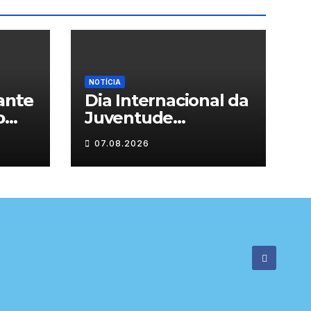
NOTÍCIA
𝗻𝘁𝗲
Dia Internacional da

Juventude
celebrado em
07.08.2026

Chaves com
atividades gratuitas