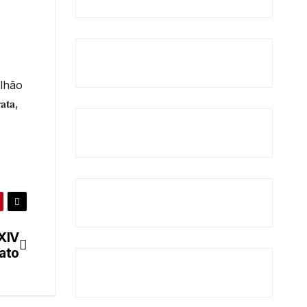
ilhão
𝐭𝐚,
XIV
ato