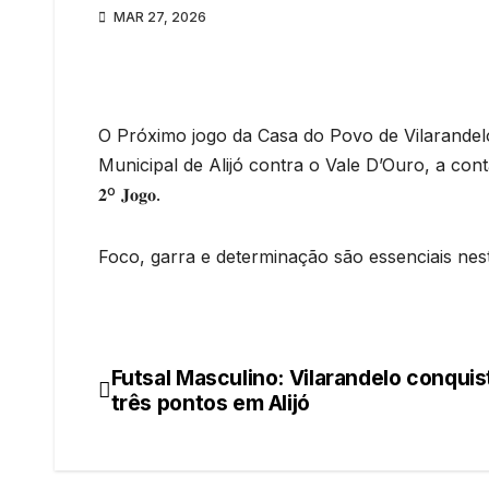
MAR 27, 2026
O Próximo jogo da Casa do Povo de Vilarandelo
Municipal de Alijó contra o Vale D’Ouro, a contar para o 𝐂𝐚𝐦𝐩𝐞
𝟐º 𝐉𝐨𝐠𝐨.
Foco, garra e determinação são essenciais nes
Futsal Masculino: Vilarandelo conqui
Navegação
três pontos em Alijó
de
artigos