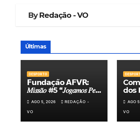
By
Redação - VO
Últimas
DESPORTO
DESPOR
𝗙𝘂𝗻𝗱𝗮𝗰̧𝗮̃𝗼 𝗔𝗙𝗩𝗥:
Comi
𝑀𝑖𝑠𝑠𝑎̃𝑜 #5 “𝐽𝑜𝑔𝑎𝑚𝑜𝑠 𝑃𝑒𝑙𝑎
dos 
𝑁𝑜𝑠𝑠𝑎 𝑇𝑒𝑟𝑟𝑎”
felic
AGO 5, 2026
REDAÇÃO -
AGO 5
Torn
VO
VO