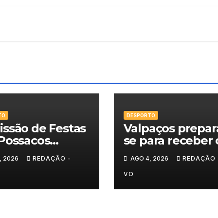
TO
DESPORTO
ssão de Festas
Valpaços prepar
Possacos
se para receber 
ita finalistas do
Super Enduro
, 2026
REDAÇÃO -
AGO 4, 2026
REDAÇÃO 
eio de Sueca
VO