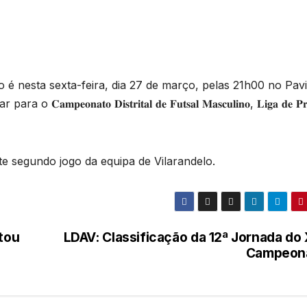
 é nesta sexta-feira, dia 27 de março, pelas 21h00 no Pav
𝐧𝐚𝐭𝐨 𝐃𝐢𝐬𝐭𝐫𝐢𝐭𝐚𝐥 𝐝𝐞 𝐅𝐮𝐭𝐬𝐚𝐥 𝐌𝐚𝐬𝐜𝐮𝐥𝐢𝐧𝐨, 𝐋𝐢𝐠𝐚 𝐝𝐞 𝐏𝐫
te segundo jogo da equipa de Vilarandelo.
stou
LDAV: Classificação da 12ª Jornada do 
Campeon