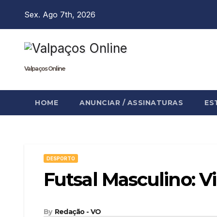
Skip
Sex. Ago 7th, 2026
to
content
Valpaços Online
HOME
ANUNCIAR / ASSINATURAS
ES
DESPORTO
Futsal Masculino: Vi
By
Redação - VO