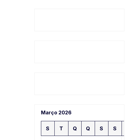
Março 2026
S
T
Q
Q
S
S
D