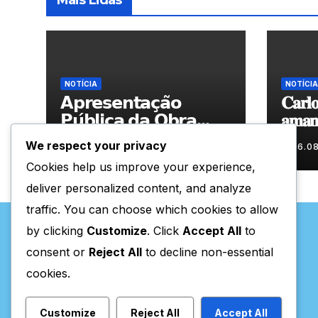
Mais Lidas
NOTÍCIA
NOTÍCIA
𝗔𝗽𝗿𝗲𝘀𝗲𝗻𝘁𝗮𝗰̧𝗮̃𝗼
𝐂𝐚𝐫𝐥𝐨
𝗣𝘂́𝗯𝗹𝗶𝗰𝗮 𝗱𝗮 𝗢𝗯𝗿𝗮
𝐚𝐦𝐚𝐧𝐡
“𝗣𝗿𝗼𝗰𝘂𝗿𝗼 𝗮
𝐀𝐫𝐭𝐞𝐬
We respect your privacy
06.08.2026
06.0
𝗙𝗲𝗹𝗶𝗰𝗶𝗱𝗮𝗱𝗲 𝗲 𝗲𝗹𝗮
Cookies help us improve your experience,
𝗺𝗼𝗿𝗮 𝗰𝗼𝗺𝗶𝗴𝗼”
deliver personalized content, and analyze
traffic. You can choose which cookies to allow
by clicking
Customize
. Click
Accept All
to
consent or
Reject All
to decline non-essential
cookies.
Valpaços Online
Customize
Reject All
Accept All