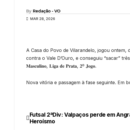
By
Redação - VO
MAR 28, 2026
A Casa do Povo de Vilarandelo, jogou ontem, d
contra o Vale D’Ouro, e conseguiu “sacar” três pontos à eq
𝐌𝐚𝐬𝐜𝐮𝐥𝐢𝐧𝐨, 𝐋𝐢𝐠𝐚 𝐝𝐞 𝐏𝐫𝐚𝐭𝐚, 𝟐º 𝐉𝐨𝐠𝐨.
Nova vitória e passagem à fase seguinte. Em b
Futsal 2ªDiv: Valpaços perde em Angr
Navegação
Heroísmo
de