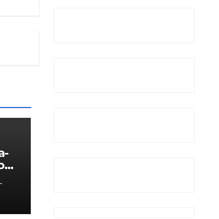
a-
o
-