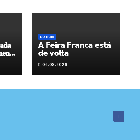
NOTÍCIA
𝐚𝐝𝐚
𝗔 𝗙𝗲𝗶𝗿𝗮 𝗙𝗿𝗮𝗻𝗰𝗮 𝗲𝘀𝘁𝗮́
𝐞𝐧𝐭𝐨
𝗱𝗲 𝘃𝗼𝗹𝘁𝗮
 𝐝𝐞
06.08.2026