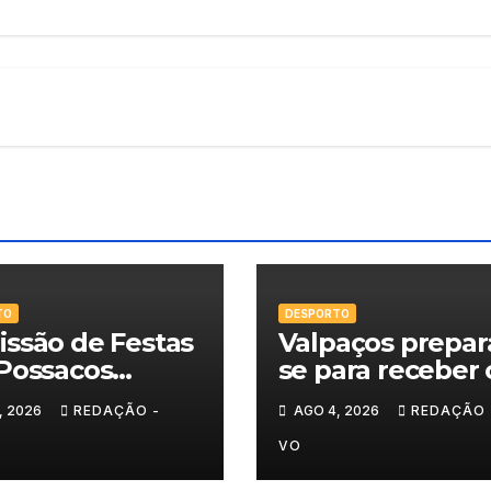
TO
DESPORTO
ssão de Festas
Valpaços prepar
Possacos
se para receber 
ita finalistas do
Super Enduro
, 2026
REDAÇÃO -
AGO 4, 2026
REDAÇÃO 
eio de Sueca
VO