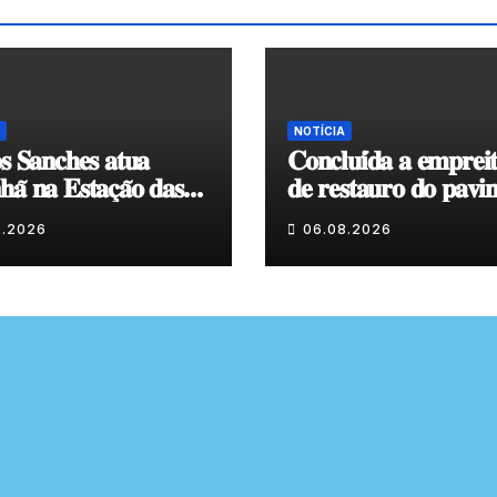
NOTÍCIA
𝐬 𝐒𝐚𝐧𝐜𝐡𝐞𝐬 𝐚𝐭𝐮𝐚
𝐂𝐨𝐧𝐜𝐥𝐮𝐢́𝐝𝐚 𝐚 𝐞𝐦𝐩𝐫𝐞𝐢
𝐚̃ 𝐧𝐚 𝐄𝐬𝐭𝐚𝐜̧𝐚̃𝐨 𝐝𝐚𝐬
𝐝𝐞 𝐫𝐞𝐬𝐭𝐚𝐮𝐫𝐨 𝐝𝐨 𝐩𝐚𝐯𝐢
𝐞𝐧𝐯𝐨𝐥𝐯𝐞𝐧𝐭𝐞 𝐚̀ 𝐂𝐚𝐩𝐞𝐥𝐚
8.2026
06.08.2026
𝐂𝐨𝐯𝐚𝐬