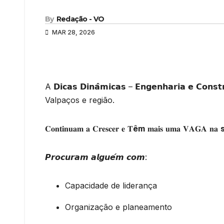
By
Redação - VO
MAR 28, 2026
A 𝗗𝗶𝗰𝗮𝘀 𝗗𝗶𝗻𝗮̂𝗺𝗶𝗰𝗮𝘀 – 𝗘𝗻𝗴𝗲𝗻𝗵𝗮𝗿𝗶𝗮 𝗲
Valpaços e região.
𝐂𝐨𝐧𝐭𝐢𝐧𝐮𝐚𝐦 𝐚 𝐂𝐫𝐞𝐬𝐜𝐞𝐫 𝐞 𝐓
êm
𝐦𝐚𝐢𝐬 𝐮𝐦𝐚 𝐕𝐀𝐆𝐀 𝐧𝐚
𝙋𝙧𝙤𝙘𝙪𝙧𝙖𝙢 𝙖𝙡𝙜𝙪𝙚́𝙢 𝙘𝙤𝙢:
Capacidade de liderança
Organização e planeamento