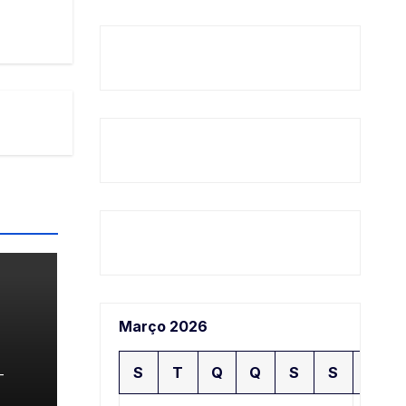
Março 2026
𝗿 𝗮
S
T
Q
Q
S
S
D
-