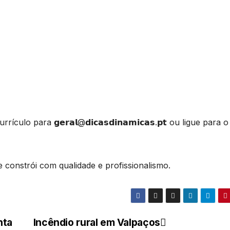
o para 𝗴𝗲𝗿𝗮𝗹@𝗱𝗶𝗰𝗮𝘀𝗱𝗶𝗻𝗮𝗺𝗶𝗰𝗮𝘀.𝗽𝘁 ou ligue para o
 constrói com qualidade e profissionalismo.
nta
Incêndio rural em Valpaços