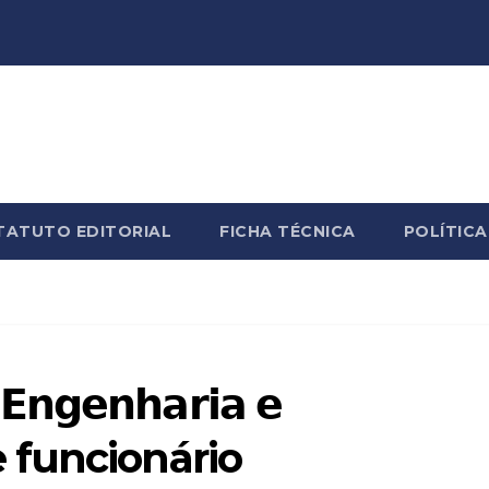
TATUTO EDITORIAL
FICHA TÉCNICA
POLÍTICA
 𝗘𝗻𝗴𝗲𝗻𝗵𝗮𝗿𝗶𝗮 𝗲
mite funcionário