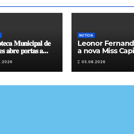
NOTÍCIA
𝐨𝐭𝐞𝐜𝐚 𝐌𝐮𝐧𝐢𝐜𝐢𝐩𝐚𝐥 𝐝𝐞
Leonor Fernand
𝐬 𝐚𝐛𝐫𝐞 𝐩𝐨𝐫𝐭𝐚𝐬 𝐚
a nova Miss Capi
𝐱𝐩𝐨𝐬𝐢𝐜̧𝐚̃𝐨 𝐝𝐞 𝐩𝐢𝐧𝐭𝐮𝐫𝐚
do Granito
8.2026
05.08.2026
𝐭𝐞 𝐨 𝐦𝐞̂𝐬 𝐝𝐞 𝐚𝐠𝐨𝐬𝐭𝐨