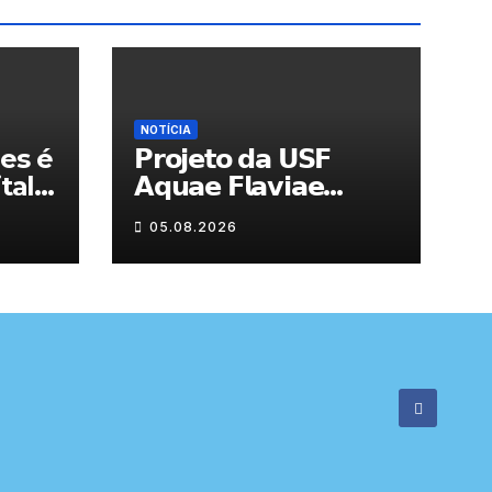
NOTÍCIA
es é
𝗣𝗿𝗼𝗷𝗲𝘁𝗼 𝗱𝗮 𝗨𝗦𝗙
tal
𝗔𝗾𝘂𝗮𝗲 𝗙𝗹𝗮𝘃𝗶𝗮𝗲
𝗮𝗷𝘂𝗱𝗮 𝗮 𝗰𝗼𝗻𝘁𝗿𝗼𝗹𝗮𝗿 𝗮
05.08.2026
𝗮𝗻𝘀𝗶𝗲𝗱𝗮𝗱𝗲