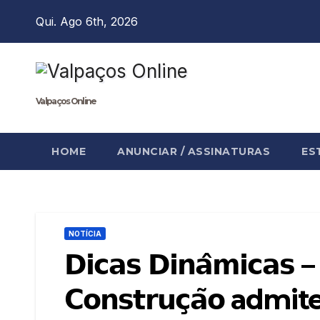
Skip
Qui. Ago 6th, 2026
to
content
Valpaços Online
HOME
ANUNCIAR / ASSINATURAS
ES
NOTÍCIA
𝗗𝗶𝗰𝗮𝘀 𝗗𝗶𝗻𝗮̂𝗺𝗶𝗰𝗮𝘀 –
𝗖𝗼𝗻𝘀𝘁𝗿𝘂𝗰̧𝗮̃𝗼 ad