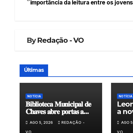
importância da leitura entre os joven
de
artigos
By
Redação - VO
Últimas
NOTÍCIA
NOTÍCIA
𝐁𝐢𝐛𝐥𝐢𝐨𝐭𝐞𝐜𝐚 𝐌𝐮𝐧𝐢𝐜𝐢𝐩𝐚𝐥 𝐝𝐞
Leon
𝐂𝐡𝐚𝐯𝐞𝐬 𝐚𝐛𝐫𝐞 𝐩𝐨𝐫𝐭𝐚𝐬 𝐚
a no
𝐧𝐨𝐯𝐚 𝐞𝐱𝐩𝐨𝐬𝐢𝐜̧𝐚̃𝐨 𝐝𝐞
do G
AGO 5, 2026
REDAÇÃO -
AGO 5
𝐩𝐢𝐧𝐭𝐮𝐫𝐚 𝐝𝐮𝐫𝐚𝐧𝐭𝐞 𝐨 𝐦𝐞̂𝐬 𝐝𝐞
VO
VO