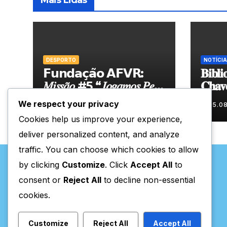
Mais Lidas
DESPORTO
NOTÍCIA
𝗙𝘂𝗻𝗱𝗮𝗰̧𝗮̃𝗼 𝗔𝗙𝗩𝗥:
𝐁𝐢𝐛𝐥𝐢
𝑀𝑖𝑠𝑠𝑎̃𝑜 #5 “𝐽𝑜𝑔𝑎𝑚𝑜𝑠 𝑃𝑒𝑙𝑎
𝐂𝐡𝐚𝐯
𝑁𝑜𝑠𝑠𝑎 𝑇𝑒𝑟𝑟𝑎”
𝐧𝐨𝐯𝐚 
We respect your privacy
05.08.2026
05.0
𝐝𝐮𝐫𝐚𝐧
Cookies help us improve your experience,
deliver personalized content, and analyze
traffic. You can choose which cookies to allow
by clicking
Customize
. Click
Accept All
to
consent or
Reject All
to decline non-essential
cookies.
Valpaços Online
Customize
Reject All
Accept All