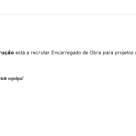
 𝗖𝗼𝗻𝘀𝘁𝗿𝘂𝗰̧𝗮̃𝗼 está a recrutar Encarregado de Obra para projeto
sua
𝐞𝐪𝐮𝐢𝐩𝐚!