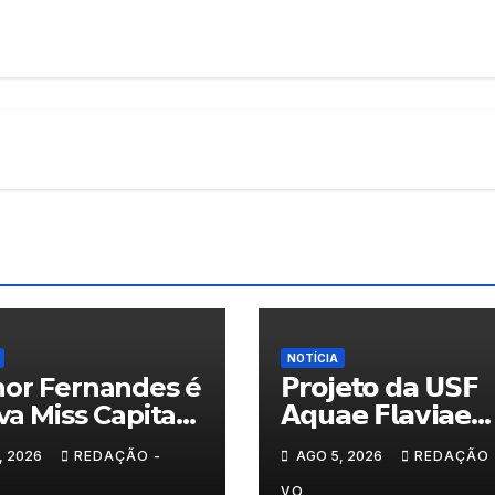
s
NOTÍCIA
or Fernandes é
𝗣𝗿𝗼𝗷𝗲𝘁𝗼 𝗱𝗮 𝗨𝗦𝗙
va Miss Capital
𝗔𝗾𝘂𝗮𝗲 𝗙𝗹𝗮𝘃𝗶𝗮𝗲
ranito
𝗮𝗷𝘂𝗱𝗮 𝗮 𝗰𝗼𝗻𝘁𝗿𝗼𝗹𝗮
, 2026
REDAÇÃO -
AGO 5, 2026
REDAÇÃO 
𝗮𝗻𝘀𝗶𝗲𝗱𝗮𝗱𝗲
VO