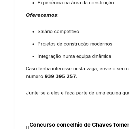
Experiência na área da construção
𝙊𝙛𝙚𝙧𝙚𝙘𝙚𝙢𝙤𝙨:
Salário competitivo
Projetos de construção modernos
Integração numa equipa dinâmica
Caso tenha interesse nesta vaga, envie o seu currícul
numero 𝟵𝟯𝟵 𝟯𝟵𝟱 𝟮𝟱𝟳.
Junte-se a eles e faça parte de uma equipa que
Concurso concelhio de Chaves fome
Navegação