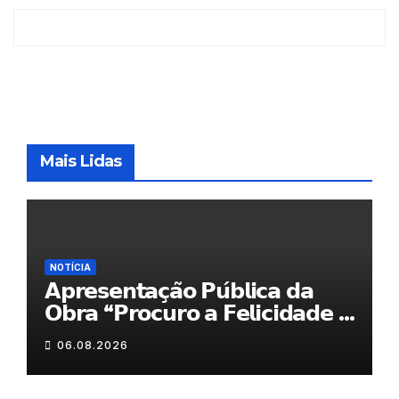
Mais Lidas
NOTÍCIA
𝗔𝗽𝗿𝗲𝘀𝗲𝗻𝘁𝗮𝗰̧𝗮̃𝗼 𝗣𝘂́𝗯𝗹𝗶𝗰𝗮 𝗱𝗮
𝗢𝗯𝗿𝗮 “𝗣𝗿𝗼𝗰𝘂𝗿𝗼 𝗮 𝗙𝗲𝗹𝗶𝗰𝗶𝗱𝗮𝗱𝗲 𝗲
𝗲𝗹𝗮 𝗺𝗼𝗿𝗮 𝗰𝗼𝗺𝗶𝗴𝗼”
06.08.2026