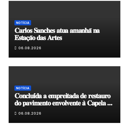
NOTÍCIA
𝐂𝐚𝐫𝐥𝐨𝐬 𝐒𝐚𝐧𝐜𝐡𝐞𝐬 𝐚𝐭𝐮𝐚 𝐚𝐦𝐚𝐧𝐡𝐚̃ 𝐧𝐚
𝐄𝐬𝐭𝐚𝐜̧𝐚̃𝐨 𝐝𝐚𝐬 𝐀𝐫𝐭𝐞𝐬
06.08.2026
NOTÍCIA
𝐂𝐨𝐧𝐜𝐥𝐮𝐢́𝐝𝐚 𝐚 𝐞𝐦𝐩𝐫𝐞𝐢𝐭𝐚𝐝𝐚 𝐝𝐞 𝐫𝐞𝐬𝐭𝐚𝐮𝐫𝐨
𝐝𝐨 𝐩𝐚𝐯𝐢𝐦𝐞𝐧𝐭𝐨 𝐞𝐧𝐯𝐨𝐥𝐯𝐞𝐧𝐭𝐞 𝐚̀ 𝐂𝐚𝐩𝐞𝐥𝐚 𝐝𝐞
𝐂𝐨𝐯𝐚𝐬
06.08.2026