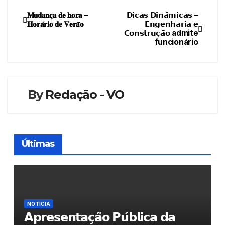
𝐌𝐮𝐝𝐚𝐧𝐜̧𝐚 𝐝𝐞 𝐡𝐨𝐫𝐚 –
𝗗𝗶𝗰𝗮𝘀 𝗗𝗶𝗻𝗮̂𝗺𝗶𝗰𝗮𝘀 –
Navegação
𝐇𝐨𝐫𝐚́𝐫𝐢𝐨 𝐝𝐞 𝐕𝐞𝐫𝐚̃𝐨
𝗘𝗻𝗴𝗲𝗻𝗵𝗮𝗿𝗶𝗮 𝗲
𝗖𝗼𝗻𝘀𝘁𝗿𝘂𝗰̧𝗮̃𝗼 admite
de
funcionário
artigos
By
Redação - VO
Últimas
NOTÍCIA
𝗔𝗽𝗿𝗲𝘀𝗲𝗻𝘁𝗮𝗰̧𝗮̃𝗼 𝗣𝘂́𝗯𝗹𝗶𝗰𝗮 𝗱𝗮