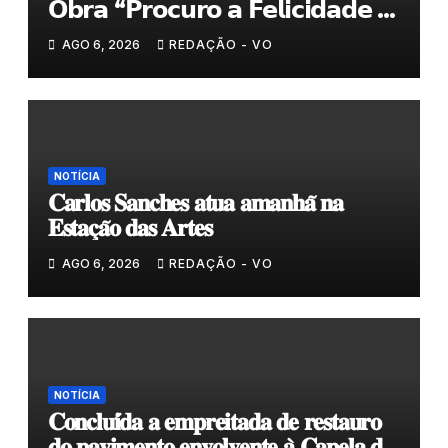
𝗢𝗯𝗿𝗮 “𝗣𝗿𝗼𝗰𝘂𝗿𝗼 𝗮 𝗙𝗲𝗹𝗶𝗰𝗶𝗱𝗮𝗱𝗲 𝗲
𝗲𝗹𝗮 𝗺𝗼𝗿𝗮 𝗰𝗼𝗺𝗶𝗴𝗼”
AGO 6, 2026
REDAÇÃO - VO
NOTÍCIA
𝐂𝐚𝐫𝐥𝐨𝐬 𝐒𝐚𝐧𝐜𝐡𝐞𝐬 𝐚𝐭𝐮𝐚 𝐚𝐦𝐚𝐧𝐡𝐚̃ 𝐧𝐚
𝐄𝐬𝐭𝐚𝐜̧𝐚̃𝐨 𝐝𝐚𝐬 𝐀𝐫𝐭𝐞𝐬
AGO 6, 2026
REDAÇÃO - VO
NOTÍCIA
𝐂𝐨𝐧𝐜𝐥𝐮𝐢́𝐝𝐚 𝐚 𝐞𝐦𝐩𝐫𝐞𝐢𝐭𝐚𝐝𝐚 𝐝𝐞 𝐫𝐞𝐬𝐭𝐚𝐮𝐫𝐨
𝐝𝐨 𝐩𝐚𝐯𝐢𝐦𝐞𝐧𝐭𝐨 𝐞𝐧𝐯𝐨𝐥𝐯𝐞𝐧𝐭𝐞 𝐚̀ 𝐂𝐚𝐩𝐞𝐥𝐚 𝐝𝐞