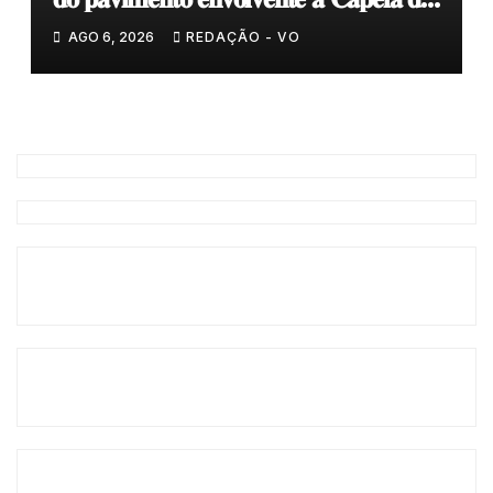
𝐂𝐨𝐯𝐚𝐬
AGO 6, 2026
REDAÇÃO - VO